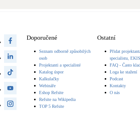
Bateriové úložiště
Pouze velké BESS
Rekuperace tepla odpadní vody
Šedá i černá odpadní voda
Doporučené
Ostatní
Seznam odborně způsobilých
Přidat projektant
Retence deštové vody
Akumulace dešťovky
osob
specialistu, EKI
Projektanti a specialisté
FAQ - Často kla
Katalog úspor
Loga ke stažení
Kalkulačky
Podcast
Webináře
Kontakty
Eshop Refsite
O nás
Refsite na Wikipedia
TOP 5 Refsite