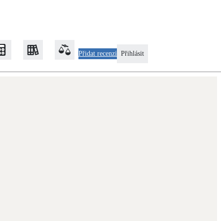
Přidat recenzi
Přihlásit
Zateplení
Obálka budovy
Klimatizace
Tepelná čerpadla na chlazení
Rekonstrukce