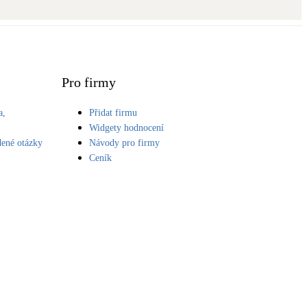
Novostavby
Kamna / krby
Doplňkové zdroje vytápění
Pro firmy
a,
Přidat firmu
NEW
Zelená střecha
S
Widgety hodnocení
Vegetační střechy
dené otázky
Návody pro firmy
Ceník