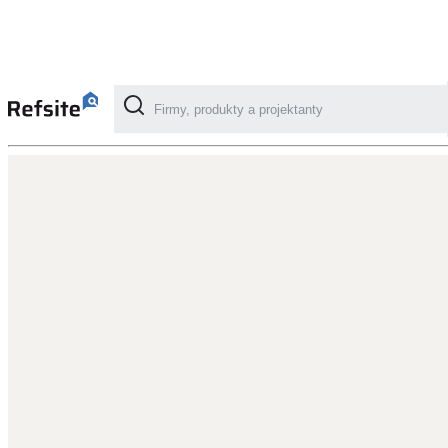
Kategorie
Fotovoltaika
Solární ohřev vody
Dotační, energetické služby
Větrání s rekuperací
Teplovzdušné vytápění