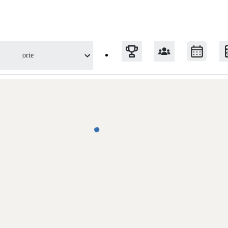
Kategorie
Tepelná čerpadla
Klimatizace pro vytápění
Solární termický systém
Na přípravu teplé vody i přitápění
Okna / dveře
Balkonové sestavy