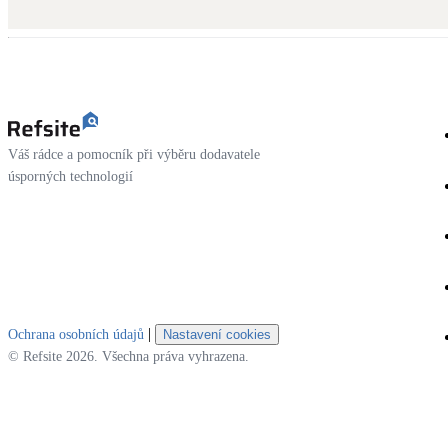
Kotle
Hlavní zdroje vytápění
Stínicí technika
Žaluzie, markýzy, pergoly
Váš rádce a pomocník při výběru dodavatele
LED osvětlení
úsporných technologií
Vnitřní i venkovní
NEW
Větrné elektrárny
Malé i velké turbíny
|
Ochrana osobních údajů
Nastavení cookies
© Refsite 2026. Všechna práva vyhrazena.