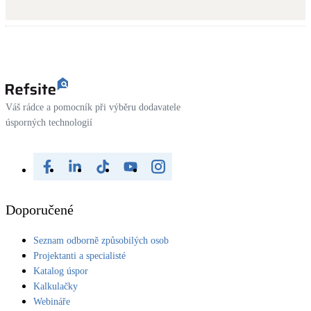
Dotační, energetické služby
Solární termický systém
Na přípravu teplé vody i přitápění
Klimatizace
Váš rádce a pomocník při výběru dodavatele
Tepelná čerpadla na chlazení
úsporných technologií
Větrání s rekuperací
Teplovzdušné vytápění
Doporučené
Okna / dveře
Balkonové sestavy
Seznam odborně způsobilých osob
Projektanti a specialisté
Katalog úspor
Rekonstrukce
Kalkulačky
Webináře