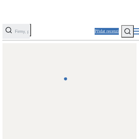
Přidat recenzi
Kategorie
Fotovoltaika
Solární ohřev vody
Tepelná čerpadla
Klimatizace pro vytápění
Zateplení
Obálka budovy