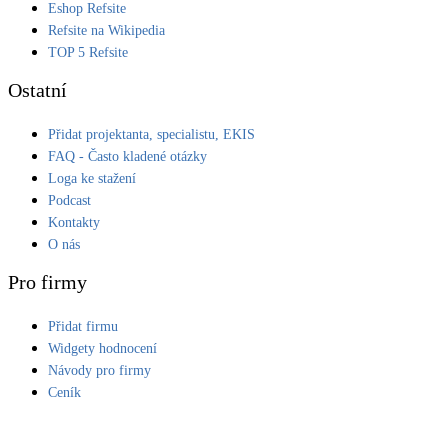
Eshop Refsite
Kotle
Refsite na Wikipedia
Hlavní zdroje vytápění
TOP 5 Refsite
Ostatní
Bateriové úložiště
Pouze velké BESS
Přidat projektanta, specialistu, EKIS
FAQ - Často kladené otázky
Loga ke stažení
Novostavby
Podcast
Kontakty
O nás
Stínicí technika
Žaluzie, markýzy, pergoly
Pro firmy
Přidat firmu
Rekuperace tepla odpadní vody
Šedá i černá odpadní voda
Widgety hodnocení
Návody pro firmy
Ceník
Kamna / krby
Doplňkové zdroje vytápění