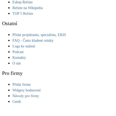
Eshop Refsite
Kotle
Refsite na Wikipedia
Hlavní zdroje vytápění
TOP 5 Refsite
Ostatní
Bateriové úložiště
Pouze velké BESS
Přidat projektanta, specialistu, EKIS
FAQ - Často kladené otázky
Loga ke stažení
Novostavby
Podcast
Kontakty
O nás
Stínicí technika
Žaluzie, markýzy, pergoly
Pro firmy
Přidat firmu
Rekuperace tepla odpadní vody
Šedá i černá odpadní voda
Widgety hodnocení
Návody pro firmy
Ceník
Kamna / krby
Doplňkové zdroje vytápění