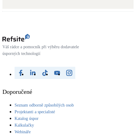
Dotační, energetické služby
Solární termický systém
Na přípravu teplé vody i přitápění
Klimatizace
Váš rádce a pomocník při výběru dodavatele
Tepelná čerpadla na chlazení
úsporných technologií
Větrání s rekuperací
Teplovzdušné vytápění
Doporučené
Okna / dveře
Balkonové sestavy
Seznam odborně způsobilých osob
Projektanti a specialisté
Katalog úspor
Rekonstrukce
Kalkulačky
Webináře