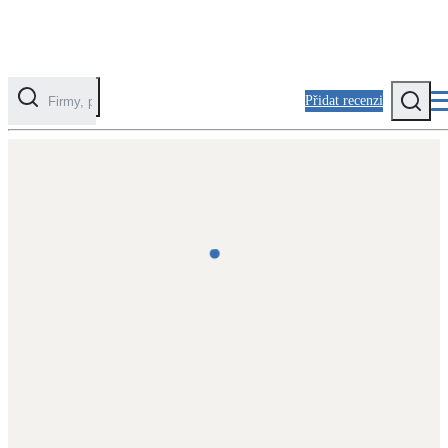
Přidat recenzi
Kategorie
Fotovoltaika
Solární ohřev vody
Tepelná čerpadla
Klimatizace pro vytápění
Zateplení
Obálka budovy