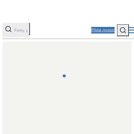
Přidat recenzi
Kategorie
Fotovoltaika
Solární ohřev vody
Tepelná čerpadla
Klimatizace pro vytápění
Zateplení
Obálka budovy