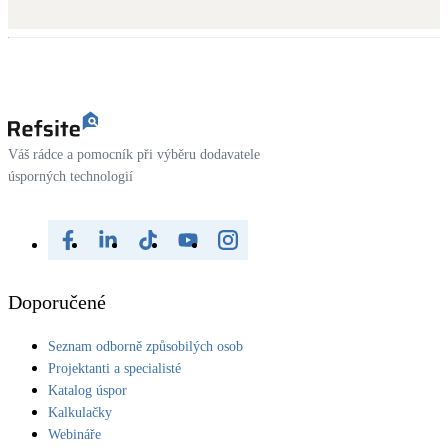
Dotační, energetické služby
Solární termický systém
Na přípravu teplé vody i přitápění
Klimatizace
Váš rádce a pomocník při výběru dodavatele
Tepelná čerpadla na chlazení
úsporných technologií
Větrání s rekuperací
Teplovzdušné vytápění
Doporučené
Okna / dveře
Balkonové sestavy
Seznam odborně způsobilých osob
Projektanti a specialisté
Katalog úspor
Rekonstrukce
Kalkulačky
Webináře