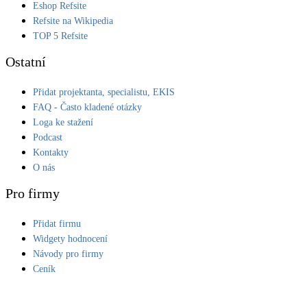
Eshop Refsite
Kotle
Refsite na Wikipedia
Hlavní zdroje vytápění
TOP 5 Refsite
Ostatní
Bateriové úložiště
Pouze velké BESS
Přidat projektanta, specialistu, EKIS
FAQ - Často kladené otázky
Loga ke stažení
Novostavby
Podcast
Kontakty
O nás
Stínicí technika
Žaluzie, markýzy, pergoly
Pro firmy
Přidat firmu
Rekuperace tepla odpadní vody
Šedá i černá odpadní voda
Widgety hodnocení
Návody pro firmy
Ceník
Kamna / krby
Doplňkové zdroje vytápění