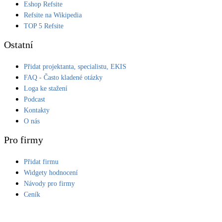
Eshop Refsite
Kotle
Refsite na Wikipedia
Hlavní zdroje vytápění
TOP 5 Refsite
Ostatní
Bateriové úložiště
Pouze velké BESS
Přidat projektanta, specialistu, EKIS
FAQ - Často kladené otázky
Loga ke stažení
Novostavby
Podcast
Kontakty
O nás
Stínicí technika
Žaluzie, markýzy, pergoly
Pro firmy
Přidat firmu
Rekuperace tepla odpadní vody
Šedá i černá odpadní voda
Widgety hodnocení
Návody pro firmy
Ceník
Kamna / krby
Doplňkové zdroje vytápění