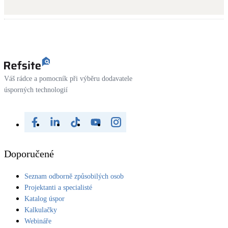
Dotační, energetické služby
Solární termický systém
Na přípravu teplé vody i přitápění
Klimatizace
Váš rádce a pomocník při výběru dodavatele
Tepelná čerpadla na chlazení
úsporných technologií
Větrání s rekuperací
Teplovzdušné vytápění
Doporučené
Okna / dveře
Balkonové sestavy
Seznam odborně způsobilých osob
Projektanti a specialisté
Katalog úspor
Rekonstrukce
Kalkulačky
Webináře