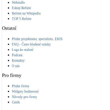
Webináře
Kotle
Eshop Refsite
Hlavní zdroje vytápění
Refsite na Wikipedia
TOP 5 Refsite
Bateriové úložiště
Ostatní
Pouze velké BESS
Přidat projektanta, specialistu, EKIS
Novostavby
FAQ - Často kladené otázky
Loga ke stažení
Podcast
Kontakty
Stínicí technika
Žaluzie, markýzy, pergoly
O nás
Pro firmy
Rekuperace tepla odpadní vody
Šedá i černá odpadní voda
Přidat firmu
Widgety hodnocení
Návody pro firmy
Kamna / krby
Ceník
Doplňkové zdroje vytápění