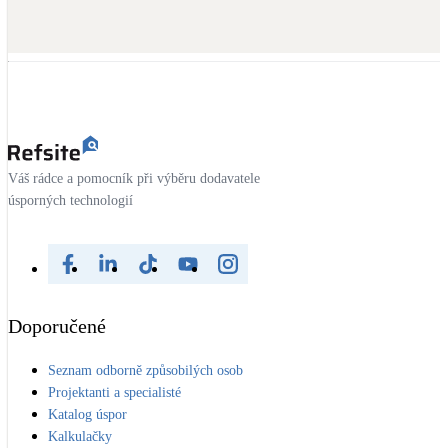
Dotační, energetické služby
Solární termický systém
Na přípravu teplé vody i přitápění
Klimatizace
Tepelná čerpadla na chlazení
Váš rádce a pomocník při výběru dodavatele
úsporných technologií
Větrání s rekuperací
Teplovzdušné vytápění
Okna / dveře
Doporučené
Balkonové sestavy
Seznam odborně způsobilých osob
Projektanti a specialisté
Rekonstrukce
Katalog úspor
Kalkulačky