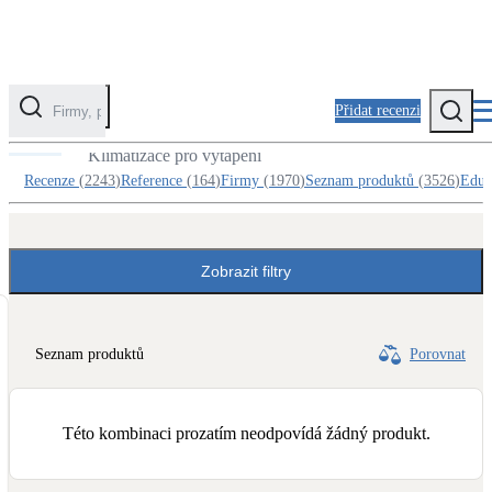
Přidat recenzi
Produkty v kategorii Tepelná čerpadla
Klimatizace pro vytápění
Kategorie
Recenze
(
2243
)
Reference
(
164
)
Firmy
(
1970
)
Seznam produktů
(
3526
)
Eduk
Fotovoltaika
Solární ohřev vody
Zobrazit filtry
Tepelná čerpadla
Klimatizace pro vytápění
Seznam produktů
Porovnat
Zateplení
Obálka budovy
Této kombinaci prozatím neodpovídá žádný produkt.