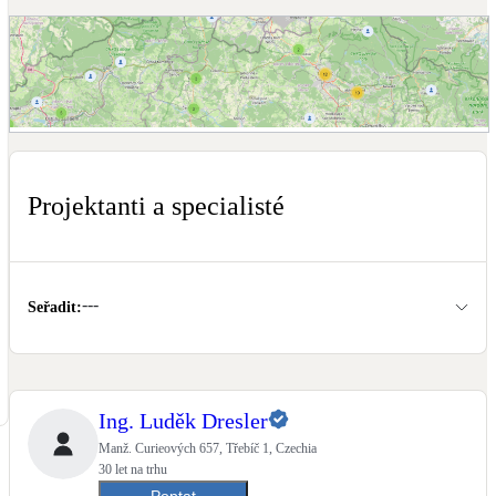
Dotační, energetické služby
Solární termický systém
Na přípravu teplé vody i přitápění
Zobrazit mapu projektantů a specialistů
Klimatizace
Tepelná čerpadla na chlazení
Projektanti a specialisté
Větrání s rekuperací
Teplovzdušné vytápění
---
Seřadit
:
Okna / dveře
Balkonové sestavy
Ing. Luděk Dresler
Rekonstrukce
Manž. Curieových 657, Třebíč 1, Czechia
30 let na trhu
Poptat