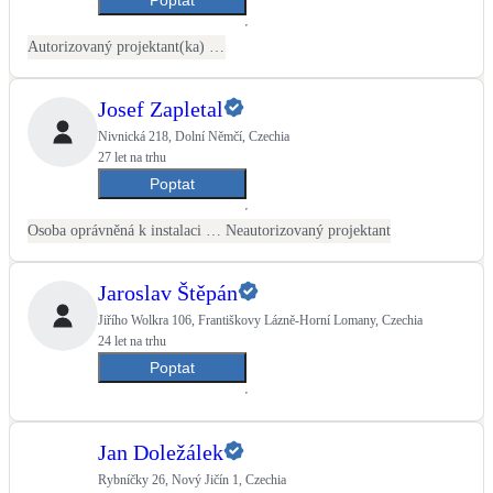
Kotle
Hlavní zdroje vytápění
Autorizovaný projektant(ka) ČKAIT - TZB
Bateriové úložiště
Josef Zapletal
Pouze velké BESS
Nivnická 218, Dolní Němčí, Czechia
27 let na trhu
Poptat
Novostavby
Osoba oprávněná k instalaci OZE
Neautorizovaný projektant
Stínicí technika
Jaroslav Štěpán
Žaluzie, markýzy, pergoly
Jiřího Wolkra 106, Františkovy Lázně-Horní Lomany, Czechia
24 let na trhu
Rekuperace tepla odpadní vody
Poptat
Šedá i černá odpadní voda
Kamna / krby
Jan Doležálek
Doplňkové zdroje vytápění
Rybníčky 26, Nový Jičín 1, Czechia