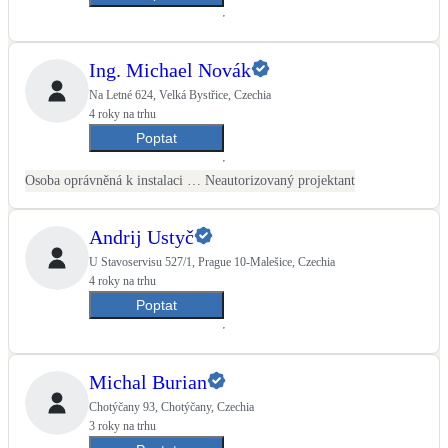
Ing. Michael Novák
Na Letné 624, Velká Bystřice, Czechia
4 roky na trhu
Poptat
Osoba oprávněná k instalaci OZE
Neautorizovaný projektant
Andrij Ustyč
U Stavoservisu 527/1, Prague 10-Malešice, Czechia
4 roky na trhu
Poptat
Michal Burian
Chotýčany 93, Chotýčany, Czechia
3 roky na trhu