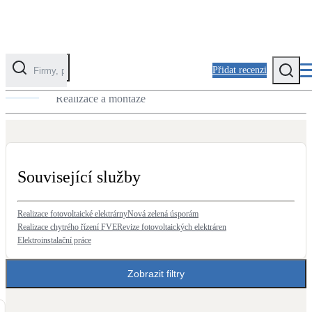
Přidat recenzi
Elektrické přípojky
Realizace a montáže
Kategorie
Fotovoltaika
Solární ohřev vody
Související služby
Tepelná čerpadla
Klimatizace pro vytápění
Realizace fotovoltaické elektrárny
Nová zelená úsporám
Realizace chytrého řízení FVE
Revize fotovoltaických elektráren
Elektroinstalační práce
Zateplení
Obálka budovy
Zobrazit filtry