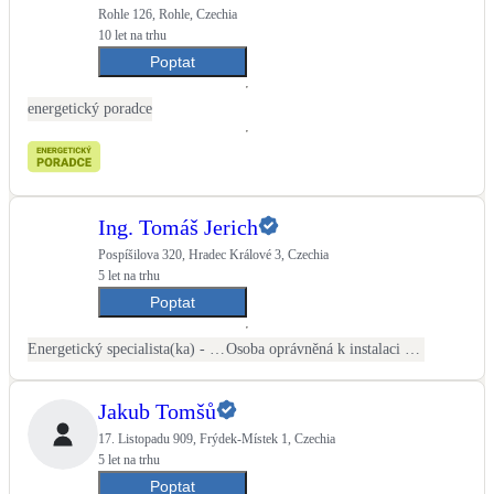
Rohle 126, Rohle, Czechia
10 let na trhu
Poptat
energetický poradce
Ing. Tomáš Jerich
Pospíšilova 320, Hradec Králové 3, Czechia
5 let na trhu
Poptat
Energetický specialista(ka) - PENB
Osoba oprávněná k instalaci OZE
Jakub Tomšů
17. Listopadu 909, Frýdek-Místek 1, Czechia
5 let na trhu
Poptat