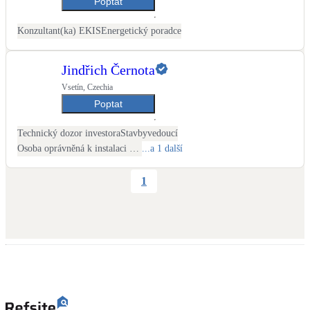
Poptat
Konzultant(ka) EKIS
Energetický poradce
Jindřich Černota
Vsetín, Czechia
Poptat
Technický dozor investora
Stavbyvedoucí
Osoba oprávněná k instalaci OZE
...a 1 další
1