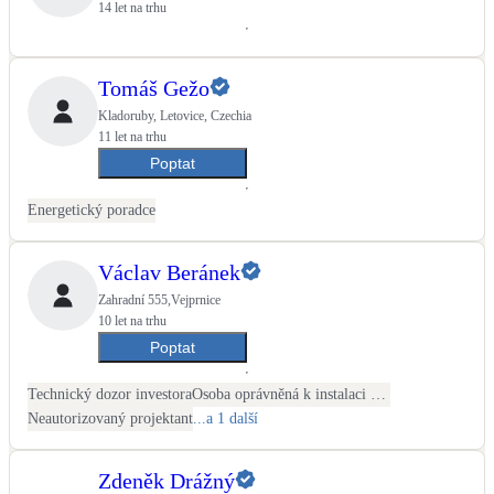
14 let na trhu
Tomáš Gežo
Kladoruby, Letovice, Czechia
11 let na trhu
Poptat
Energetický poradce
Václav Beránek
Zahradní 555,Vejprnice
10 let na trhu
Poptat
Technický dozor investora
Osoba oprávněná k instalaci OZE
Neautorizovaný projektant
...a 1 další
Zdeněk Drážný