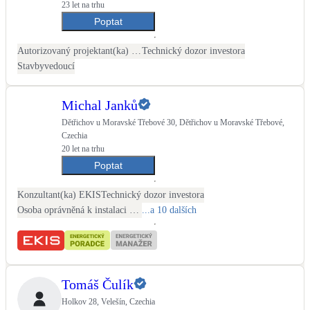
23 let na trhu
Poptat
LED osvětlení
Vnitřní i venkovní
Autorizovaný projektant(ka) ČKAIT - TZB
Technický dozor investora
Stavbyvedoucí
Retence deštové vody
Akumulace dešťovky
Michal Janků
Dětřichov u Moravské Třebové 30, Dětřichov u Moravské Třebové,
NEW
Zelená střecha
Czechia
Vegetační střechy
20 let na trhu
Poptat
NEW
Větrné elektrárny
Konzultant(ka) EKIS
Technický dozor investora
Malé i velké turbíny
Osoba oprávněná k instalaci OZE
...a 10 dalších
Tomáš Čulík
Holkov 28, Velešín, Czechia