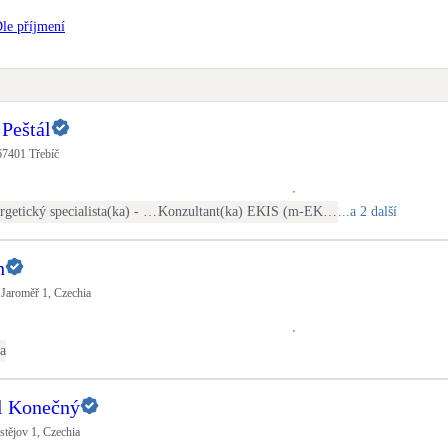
Bateriové úložiště
le příjmení
Pouze velké BESS
Rekuperace tepla odpadní vody
Šedá i černá odpadní voda
 Peštál
67401 Třebíč
Retence deštové vody
Akumulace dešťovky
Energetický specialista(ka) - PENB
Konzultant(ka) EKIS (m-EKIS)
...a 2 další
h
Jaroměř 1, Czechia
ra
el Konečný
stějov 1, Czechia