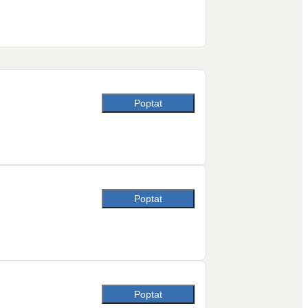
Novostavby
Kamna / krby
Doplňkové zdroje vytápění
Poptat
NEW
Zelená střecha
Vegetační střechy
Poptat
Poptat