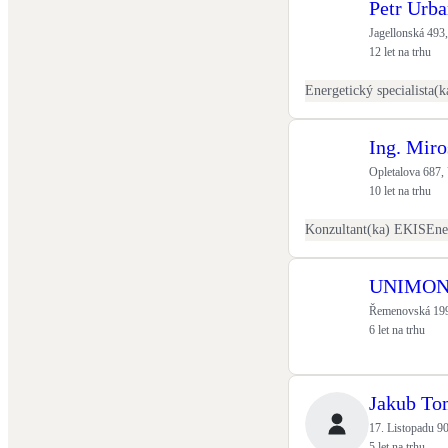
Petr Urb
Jagellonská 493,
12 let na trhu
Ing. Miro
Opletalova 687,
10 let na trhu
Konzultant(ka) EKIS
UNIMONT 
Řemenovská 199
6 let na trhu
Jakub To
17. Listopadu 9
5 let na trhu