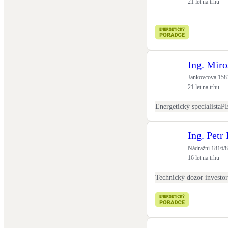
21 let na trhu
Ing. Miro
Jankovcova 1587
21 let na trhu
Energetický specialista
P
Ing. Petr 
Nádražní 1816/8
16 let na trhu
Technický dozor investo