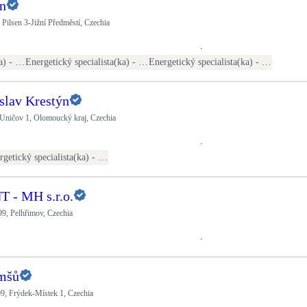
an
 Pilsen 3-Jižní Předměstí, Czechia
Energetický specialista(ka) - PENB
Energetický specialista(ka) - energetické audity / posudky
Energetický specialista(ka) - kontroly otopných soustav
slav Krestýn
 Uničov 1, Olomoucký kraj, Czechia
Energetický specialista(ka) - PENB
- MH s.r.o.
9, Pelhřimov, Czechia
mšů
09, Frýdek-Místek 1, Czechia