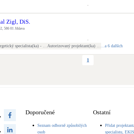
al Zigl, DiS.
2, 586 01 Jihlava
Energetický specialista(ka) - PENB
Autorizovaný projektant(ka) ČKAIT - stavební
...a 6 dalších
1
Doporučené
Ostatní
Seznam odborně způsobilých
Přidat projektant
osob
specialistu, EKI