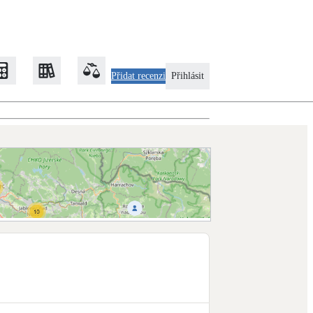
Přidat recenzi
Přihlásit
Zateplení
Obálka budovy
Klimatizace
Tepelná čerpadla na chlazení
Rekonstrukce