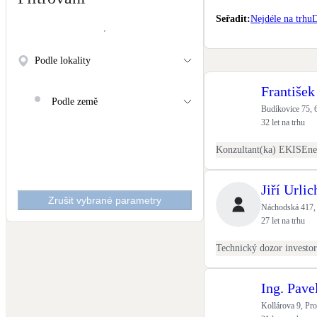
Kotle
Seřadit
:
Nejdéle na trhu
D
Hlavní zdroje vytápění
Podle lokality
Stínicí technika
Žaluzie, markýzy, pergoly
František
Podle země
Budíkovice 75, 
LED osvětlení
32 let na trhu
Vnitřní i venkovní
Konzultant(ka) EKIS
NEW
Větrné elektrárny
Jiří Urlic
Malé i velké turbíny
Zrušit vybrané parametry
Náchodská 417, 
27 let na trhu
Technický dozor investo
Ing. Pav
Kollárova 9, Pro