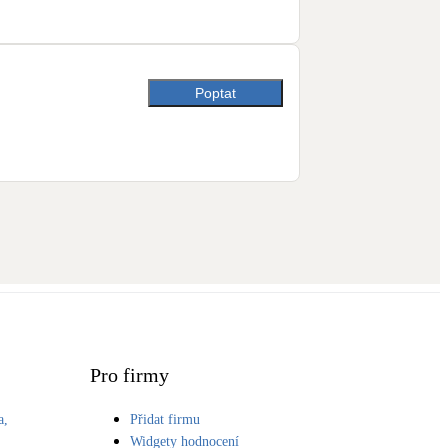
Poptat
Pro firmy
a,
Přidat firmu
S
Widgety hodnocení