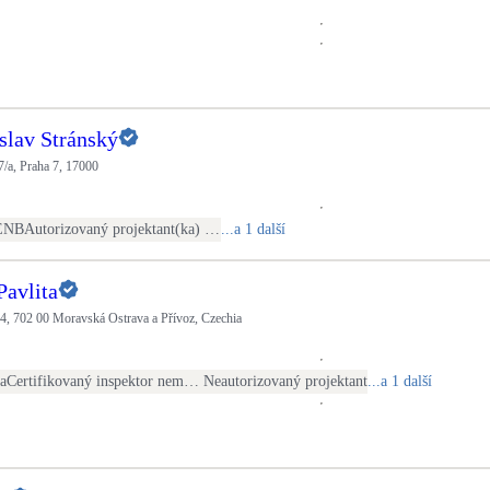
slav Stránský
/a, Praha 7, 17000
ENB
Autorizovaný projektant(ka) ČKAIT - stavební
...a 1 další
Pavlita
4, 702 00 Moravská Ostrava a Přívoz, Czechia
ra
Certifikovaný inspektor nemovitostí
Neautorizovaný projektant
...a 1 další