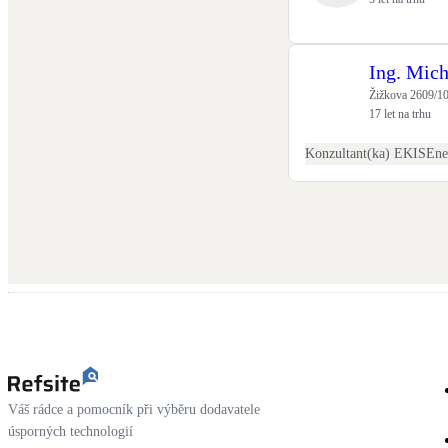
Ing. Mich
Žižkova 2609/10
17 let na trhu
Konzultant(ka) EKIS
Váš rádce a pomocník při výběru dodavatele
úsporných technologií