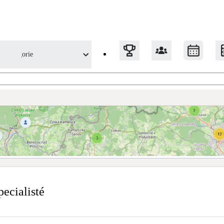
Kategorie
Tepelná čerpadla
Klimatizace pro vytápění
Solární termický systém
Na přípravu teplé vody i přitápění
 a specialistů
pecialisté
Okna / dveře
Balkonové sestavy