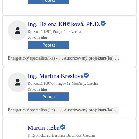
Kotle
Hlavní zdroje vytápění
Ing. Helena Křišíková, Ph.D.
Bateriové úložiště
Do Koutů 1897, Prague 12, Czechia
Pouze velké BESS
20 let na trhu
Poptat
Novostavby
Energetický specialista(ka) - PENB
Autorizovaný projektant(ka) ČKAIT - TZB
Ing. Martina Kreslová
Stínicí technika
Žaluzie, markýzy, pergoly
Do Koutů 1897/3, Prague 12-Modřany, Czechia
19 let na trhu
Poptat
Rekuperace tepla odpadní vody
Šedá i černá odpadní voda
Energetický specialista(ka) - PENB
Autorizovaný projektant(ka) ČKAIT - TZB
Kamna / krby
Martin Jizba
Doplňkové zdroje vytápění
U Rybníčku 25, Běrunice-Běruničky, Czechia