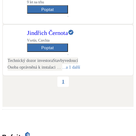
9 let na trhu
Poptat
LED osvětlení
Vnitřní i venkovní
Jindřich Černota
Retence deštové vody
Akumulace dešťovky
Vsetín, Czechia
Poptat
NEW
Zelená střecha
Technický dozor investora
Stavbyvedoucí
Vegetační střechy
Osoba oprávněná k instalaci OZE
...a 1 další
1
NEW
Větrné elektrárny
Malé i velké turbíny