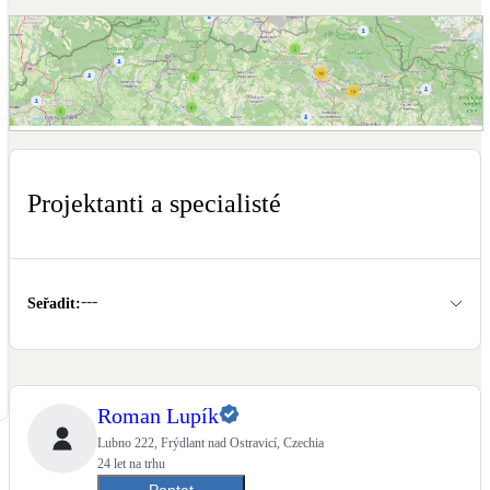
Dotační, energetické služby
Solární termický systém
Na přípravu teplé vody i přitápění
Zobrazit mapu projektantů a specialistů
Klimatizace
Tepelná čerpadla na chlazení
Projektanti a specialisté
Větrání s rekuperací
Teplovzdušné vytápění
---
Seřadit
:
Okna / dveře
Balkonové sestavy
Roman Lupík
Rekonstrukce
Lubno 222, Frýdlant nad Ostravicí, Czechia
24 let na trhu
Poptat