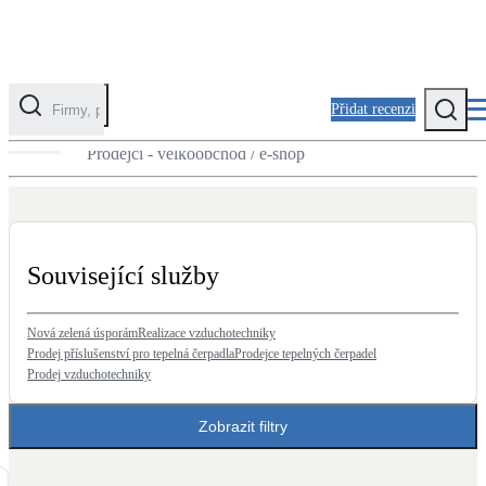
Přidat recenzi
Prodej zásobníků vody
Prodejci - velkoobchod / e-shop
Kategorie
Fotovoltaika
Solární ohřev vody
Související služby
Tepelná čerpadla
Klimatizace pro vytápění
Nová zelená úsporám
Realizace vzduchotechniky
Prodej příslušenství pro tepelná čerpadla
Prodejce tepelných čerpadel
Prodej vzduchotechniky
Zateplení
Obálka budovy
Zobrazit filtry