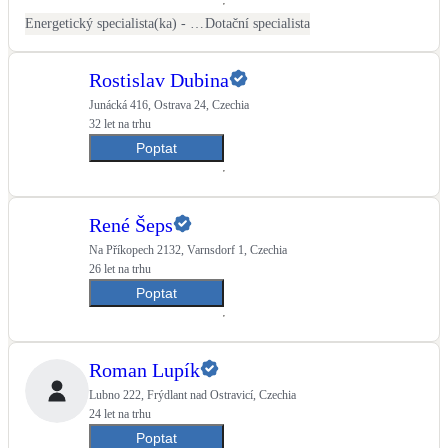
Kotle
Energetický specialista(ka) - PENB
Dotační specialista
Hlavní zdroje vytápění
Rostislav Dubina
Bateriové úložiště
Junácká 416, Ostrava 24, Czechia
Pouze velké BESS
32 let na trhu
Poptat
Novostavby
René Šeps
Stínicí technika
Na Příkopech 2132, Varnsdorf 1, Czechia
Žaluzie, markýzy, pergoly
26 let na trhu
Poptat
Rekuperace tepla odpadní vody
Šedá i černá odpadní voda
Roman Lupík
Lubno 222, Frýdlant nad Ostravicí, Czechia
Kamna / krby
24 let na trhu
Doplňkové zdroje vytápění
Poptat