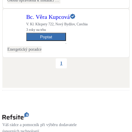
Osoba oprávněná k instalaci OZE
Bc. Věra Kupcová
V. Kl. Klicpery 722, Nový Bydžov, Czechia
3 roky na trhu
Poptat
Energetický poradce
1
Váš rádce a pomocník při výběru dodavatele
úsporných technologií