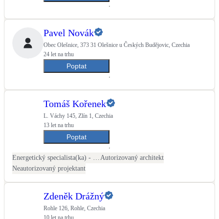
LED osvětlení
Vnitřní i venkovní
Pavel Novák
Obec Olešnice, 373 31 Olešnice u Českých Budějovic, Czechia
24 let na trhu
Retence deštové vody
Akumulace dešťovky
Poptat
NEW
Zelená střecha
Tomáš Kořenek
Vegetační střechy
L. Váchy 145, Zlín 1, Czechia
13 let na trhu
NEW
Větrné elektrárny
Poptat
Malé i velké turbíny
Energetický specialista(ka) - PENB
Autorizovaný architekt
Neautorizovaný projektant
Zdeněk Drážný
Rohle 126, Rohle, Czechia
10 let na trhu