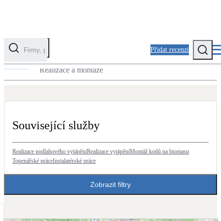
Přidat recenzi
Realizace kotlů na biomasu
Realizace a montáže
Kategorie
Fotovoltaika
Solární ohřev vody
Související služby
Tepelná čerpadla
Klimatizace pro vytápění
Realizace podlahového vytápění
Realizace vytápění
Montáž kotlů na biomasu
Topenářské práce
Instalatérské práce
Zateplení
Zobrazit filtry
Obálka budovy