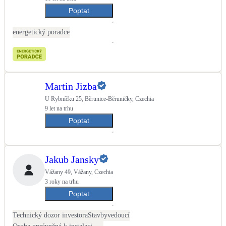
Poptat
energetický poradce
Martin Jizba
U Rybníčku 25, Běrunice-Běruničky, Czechia
9 let na trhu
Poptat
Jakub Jansky
Vážany 49, Vážany, Czechia
3 roky na trhu
Poptat
Technický dozor investora
Stavbyvedoucí