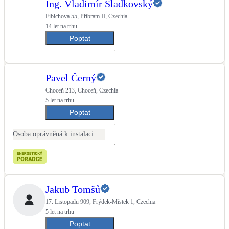
Ing. Vladimír Sladkovský
Fibichova 55, Příbram II, Czechia
LED osvětlení
14 let na trhu
Vnitřní i venkovní
Poptat
Retence deštové vody
Akumulace dešťovky
Pavel Černý
Choceň 213, Choceň, Czechia
NEW
Zelená střecha
5 let na trhu
Vegetační střechy
Poptat
Osoba oprávněná k instalaci OZE
NEW
Větrné elektrárny
Malé i velké turbíny
Jakub Tomšů
17. Listopadu 909, Frýdek-Místek 1, Czechia
5 let na trhu
Poptat