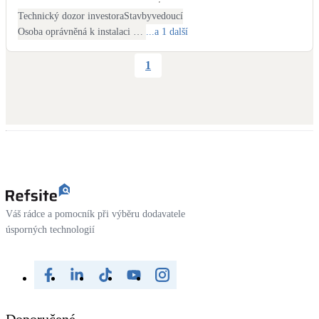
Technický dozor investora
Stavbyvedoucí
Osoba oprávněná k instalaci OZE
...a 1 další
1
Váš rádce a pomocník při výběru dodavatele
úsporných technologií
Doporučené