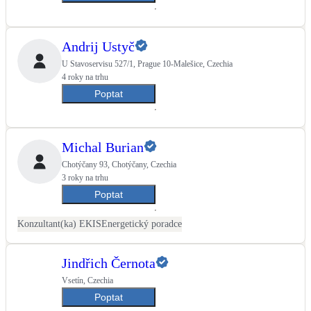
Andrij Ustyč
U Stavoservisu 527/1, Prague 10-Malešice, Czechia
4 roky na trhu
Poptat
Michal Burian
Chotýčany 93, Chotýčany, Czechia
3 roky na trhu
Poptat
Konzultant(ka) EKIS
Energetický poradce
Jindřich Černota
Vsetín, Czechia
Poptat