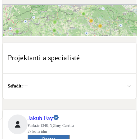
Dotační, energetické služby
Solární termický systém
Na přípravu teplé vody i přitápění
Zobrazit mapu projektantů a specialistů
Klimatizace
Tepelná čerpadla na chlazení
Projektanti a specialisté
Větrání s rekuperací
Teplovzdušné vytápění
---
Seřadit
:
Okna / dveře
Balkonové sestavy
Jakub Fay
Rekonstrukce
Pankrác 1348, Nýřany, Czechia
27 let na trhu
Poptat