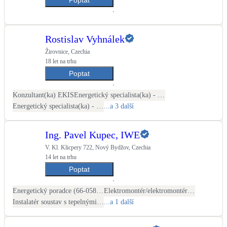
Kotle
Hlavní zdroje vytápění
Rostislav Vyhnálek
Bateriové úložiště
Žirovnice, Czechia
Pouze velké BESS
18 let na trhu
Poptat
Novostavby
Konzultant(ka) EKIS
Energetický specialista(ka) - PENB
Energetický specialista(ka) - energetické audity / posudky
...a 3 další
Stínicí technika
Ing. Pavel Kupec, IWE
Žaluzie, markýzy, pergoly
V. Kl. Klicpery 722, Nový Bydžov, Czechia
14 let na trhu
Rekuperace tepla odpadní vody
Poptat
Šedá i černá odpadní voda
Energetický poradce (66-058-N)
Elektromontér/elektromontérka fotovoltaických systémů (26-014-H)
Instalatér soustav s tepelnými čerpadly a mělkých geotermálních systémů (26-074-M)
...a 1 další
Kamna / krby
Doplňkové zdroje vytápění