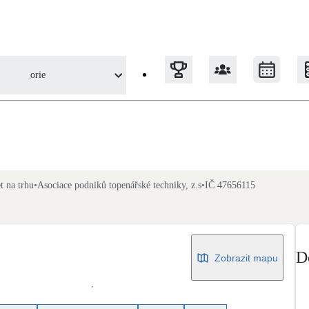
Kategorie
é techniky (APTT)
Tepelná čerpadla
Klimatizace pro vytápění
et na trhu
•
Asociace podniků topenářské techniky, z.s
•
IČ 47656115
Solární termický systém
Na přípravu teplé vody i přitápění
D
Zobrazit mapu
Okna / dveře
Balkonové sestavy