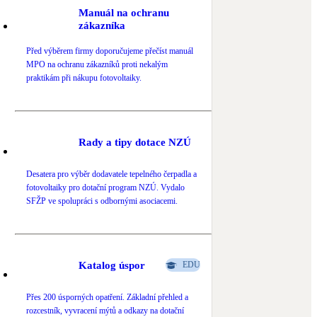
Manuál na ochranu
Novostavby
zákazníka
Před výběrem firmy doporučujeme přečíst manuál
Kamna / krby
MPO na ochranu zákazníků proti nekalým
Doplňkové zdroje vytápění
praktikám při nákupu fotovoltaiky.
NEW
Zelená střecha
Vegetační střechy
Rady a tipy dotace NZÚ
Desatera pro výběr dodavatele tepelného čerpadla a
fotovoltaiky pro dotační program NZÚ. Vydalo
SFŽP ve spolupráci s odbornými asociacemi.
Katalog úspor
EDU
Přes 200 úsporných opatření. Základní přehled a
rozcestník, vyvracení mýtů a odkazy na dotační