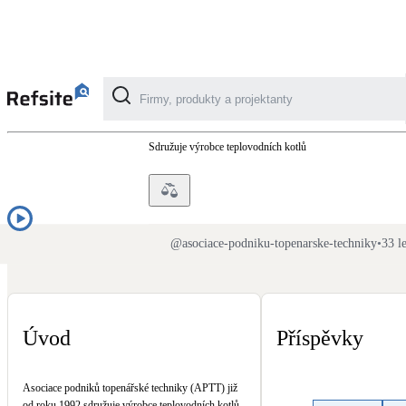
Asociace podniků topenářsk
Sdružuje výrobce teplovodních kotlů
Kategorie
Fotovoltaika
Solární ohřev vody
@
asociace-podniku-topenarske-techniky
•
33 l
Dotační, energetické služby
Úvod
Příspěvky
Větrání s rekuperací
Teplovzdušné vytápění
Asociace podniků topenářské techniky (APTT) již
od roku 1992 sdružuje výrobce teplovodních kotlů,