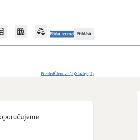
Přidat recenzi
Přihlásit
Zateplení
Přehled
Členové
(
2
)
Služby
(
3
)
Obálka budovy
Klimatizace
Tepelná čerpadla na chlazení
oporučujeme
Rekonstrukce