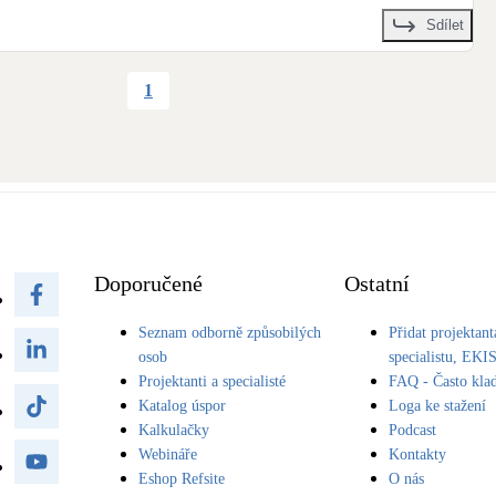
Sdílet
1
Doporučené
Ostatní
Seznam odborně způsobilých
Přidat projektant
osob
specialistu, EKI
Projektanti a specialisté
FAQ - Často kla
Katalog úspor
Loga ke stažení
Kalkulačky
Podcast
Webináře
Kontakty
Eshop Refsite
O nás