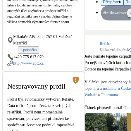
Příspěvek
Re
Kotle
krbů a topidel na všechny druhy paliv, výrobce
Hlavní zdroje vytápění
otopných těles a výrobce a prodejce měřící a
#kotlikovadotace
regulační techniky pro vytápění. Jejími členy je
většina domácích významných firem z oboru.
Stínicí technika
Žaluzie, markýzy, pergoly
Mikoláše Alše 822, 757 01 Valašské
Meziříčí
Refsite
LED osvětlení
Edukativní příspěvek
•
1 pobočka
Vnitřní i venkovní
Ještě nemáte tepelné čerpadl
+420 775 617 070
Po nejšpinavějších kotlech n
http://www.aptt.cz
Dotace na tepelné čerpadlo j
NEW
Větrné elektrárny
Malé i velké turbíny
V článku jsou citována vyjá
Nespravovaný profil
topenářů a instalatérů Česk
Woltair
 a 
Thermona
 .

Profil byl automaticky vytvořen Refsite.
Data o firmě jsou převzata z veřejných
Článek připravil portál 
Obno
rejstříků. Profil není momentálně
Ilustrační foto: 
Master The
spravován, potvrzen ani přidružen ke
společnosti Asociace podniků topenářské
#kotlikovadotace
#NZUligh