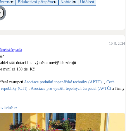
ference
Edukativní příspěvek
Nabídka
Událost
Bateriové úložiště
Pouze velké BESS
Rekuperace tepla odpadní vody
Šedá i černá odpadní voda
10. 9. 2024
Retence deštové vody
Tepelná čerpadla
Akumulace dešťovky
o? 

abízí stát dotaci i na výměnu novějších zdrojů.

e nyní až 150 tis. Kč

dření zástupců 
Asociace podniků topenářské techniky (APTT)
  , 
Cech 
é republiky (CTI)
 , 
Asociace pro využití tepelných čerpadel (AVTČ)
 a firmy 
vitelně.cz
rm
t
#dotace
#tepelnacerpadla