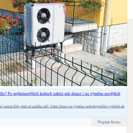
dlo? Po nejšpinavějších kotlech nabízí stát dotaci i na výměnu novějších
hé emisní třídy platí od začátku září. Státní dotace na výměnu neekologického vytápění ale
Poptat firmu