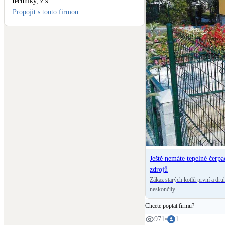
techniky, z.s
Propojit s touto firmou
Ještě nemáte tepelné čerpa
zdrojů
Zákaz starých kotlů první a dru
neskončily.
Chcete poptat firmu?
971
•
1