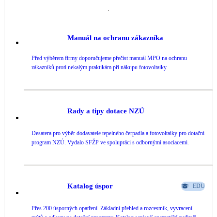
Manuál na ochranu zákazníka
Před výběrem firmy doporučujeme přečíst manuál MPO na ochranu
zákazníků proti nekalým praktikám při nákupu fotovoltaiky.
Rady a tipy dotace NZÚ
Desatera pro výběr dodavatele tepelného čerpadla a fotovoltaiky pro dotační
program NZÚ. Vydalo SFŽP ve spolupráci s odbornými asociacemi.
Katalog úspor
EDU
Přes 200 úsporných opatření. Základní přehled a rozcestník, vyvracení