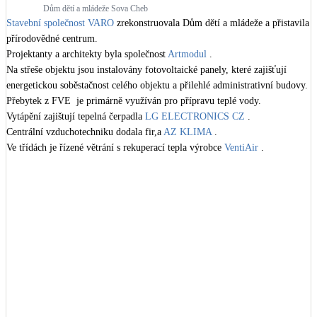
Dům dětí a mládeže Sova Cheb
Kotle
Stavební společnost VARO
 zrekonstruovala Dům dětí a mládeže a přistavila 
Hlavní zdroje vytápění
přírodovědné centrum. 

Projektanty a architekty byla společnost 
Artmodul
 .

Bateriové úložiště
Na střeše objektu jsou instalovány fotovoltaické panely, které zajišťují 
Pouze velké BESS
energetickou soběstačnost celého objektu a přilehlé administrativní budovy. 

Přebytek z FVE  je primárně využíván pro přípravu teplé vody.

Vytápění zajištují tepelná čerpadla 
LG ELECTRONICS CZ
 .

Novostavby
Centrální vzduchotechniku dodala fir,a 
AZ KLIMA
 .

Ve třídách je řízené větrání s rekuperací tepla výrobce 
VentiAir
 .

Cena díla: 29 mil. Kč

Stínicí technika
Žaluzie, markýzy, pergoly
(foto: Stavbykarlovarska.cz)

videoprohlídka 
https://www.youtube.com/watch?v=NSK4NMRONqc
Rekuperace tepla odpadní vody
Šedá i černá odpadní voda
#rekonstrukce
#obcanskavybavenost
#irop
#dotace
#2022
Kamna / krby
Doplňkové zdroje vytápění