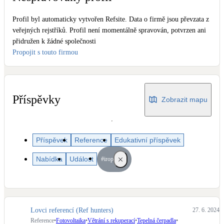
Dotační, energetické služby
Profil byl automaticky vytvořen Refsite. Data o firmě jsou převzata z
veřejných rejstříků. Profil není momentálně spravován, potvrzen ani
Solární termický systém
přidružen k žádné společnosti
Na přípravu teplé vody i přitápění
Propojit s touto firmou
Klimatizace
Tepelná čerpadla na chlazení
Příspěvky
Zobrazit mapu
Větrání s rekuperací
Teplovzdušné vytápění
Příspěvek
Reference
Edukativní příspěvek
Okna / dveře
Nabídka
Událost
#irop
Balkonové sestavy
Rekonstrukce
Lovci referencí (Ref hunters)
27. 6. 2024
Reference
•
Fotovoltaika
•
Větrání s rekuperací
•
Tepelná čerpadla
•