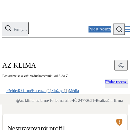
Přidat recenzi
Kategorie
Fotovoltaika
AZ KLIMA
Solární ohřev vody
Postaráme se o vaši vzduchotechniku od A do Z
Přidat recenzi
Tepelná čerpadla
Klimatizace pro vytápění
Přehled
O firmě
Recenze
(
1
)
Služby
(
1
)
Média
@
az-klima-as-brno
•
16 let na trhu
•
IČ 24772631
•
Realizační firma
Zateplení
Obálka budovy
Nespravovaný profil