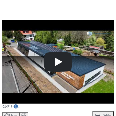
+
5
LED osvětlení
Vnitřní i venkovní
Retence deštové vody
Akumulace dešťovky
NEW
Zelená střecha
Vegetační střechy
NEW
Větrné elektrárny
Malé i velké turbíny
941
•
1
Sdílet
Libí se