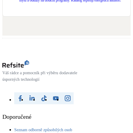
mýtů a odkazy na dotační programy. Katalog sepisují energetičtí auditoři.
Váš rádce a pomocník při výběru dodavatele
úsporných technologií
Doporučené
Seznam odborně způsobilých osob