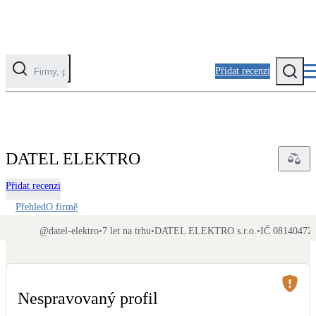
Přidat recenzi
Kategorie
Fotovoltaika
DATEL ELEKTRO
Solární ohřev vody
Přidat recenzi
Tepelná čerpadla
Přehled
O firmě
Klimatizace pro vytápění
@
datel-elektro
•
7 let na trhu
•
DATEL ELEKTRO s.r.o.
•
IČ 08140472
•
Zateplení
Obálka budovy
Nespravovaný profil