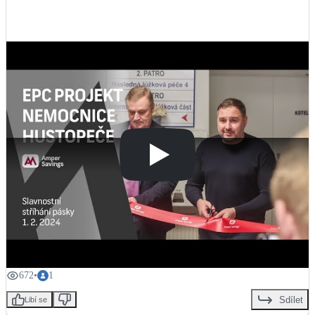
LED osvětlení
Vnitřní i venkovní
Retence deštové vody
Akumulace dešťovky
NEW
Zelená střecha
Vegetační střechy
NEW
Větrné elektrárny
Malé i velké turbíny
672
•
1
Sdílet
Libí se