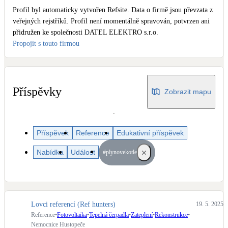
Dotační, energetické služby
Profil byl automaticky vytvořen Refsite. Data o firmě jsou převzata z
veřejných rejstříků. Profil není momentálně spravován, potvrzen ani
přidružen ke společnosti DATEL ELEKTRO s.r.o.
Solární termický systém
Propojit s touto firmou
Na přípravu teplé vody i přitápění
Klimatizace
Tepelná čerpadla na chlazení
Příspěvky
Zobrazit mapu
Větrání s rekuperací
Teplovzdušné vytápění
Příspěvek
Reference
Edukativní příspěvek
Nabídka
Událost
#plynovekotle
Okna / dveře
Balkonové sestavy
Rekonstrukce
Lovci referencí (Ref hunters)
19. 5. 2025
Reference
•
Fotovoltaika
•
Tepelná čerpadla
•
Zateplení
•
Rekonstrukce
•
Nemocnice Hustopeče