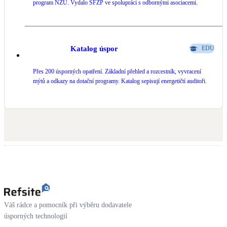
program NZÚ. Vydalo SFŽP ve spolupráci s odbornými asociacemi.
Katalog úspor
EDU
Přes 200 úsporných opatření. Základní přehled a rozcestník, vyvracení
mýtů a odkazy na dotační programy. Katalog sepisují energetičtí auditoři.
Váš rádce a pomocník při výběru dodavatele
úsporných technologií