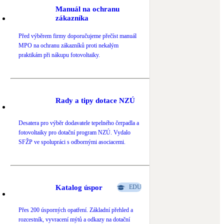
Manuál na ochranu
Novostavby
zákazníka
Před výběrem firmy doporučujeme přečíst manuál
Kamna / krby
MPO na ochranu zákazníků proti nekalým
Doplňkové zdroje vytápění
praktikám při nákupu fotovoltaiky.
NEW
Zelená střecha
Vegetační střechy
Rady a tipy dotace NZÚ
Desatera pro výběr dodavatele tepelného čerpadla a
fotovoltaiky pro dotační program NZÚ. Vydalo
SFŽP ve spolupráci s odbornými asociacemi.
Katalog úspor
EDU
Přes 200 úsporných opatření. Základní přehled a
rozcestník, vyvracení mýtů a odkazy na dotační