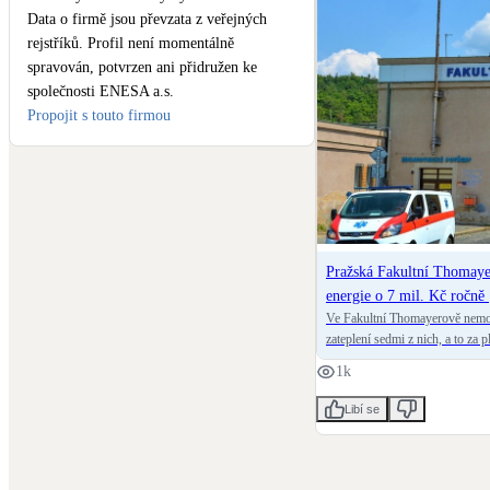
Data o firmě jsou převzata z veřejných
rejstříků. Profil není momentálně
spravován, potvrzen ani přidružen ke
společnosti ENESA a.s.
Propojit s touto firmou
Pražská Fakultní Thomayer
energie o 7 mil. Kč ročně
Ve Fakultní Thomayerově nemocn
zateplení sedmi z nich, a to za
každoročně náklady na energie 
1k
kterým je konsorcium společno
500 tunám CO2. Investiční opat
Libí se