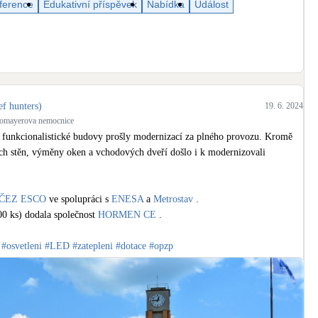
ference
Edukativní příspěvek
Nabídka
Událost
Bateriové úložiště
Pouze velké BESS
Rekuperace tepla odpadní vody
Šedá i černá odpadní voda
ef hunters)
19. 6. 2024
Retence deštové vody
homayerova nemocnice
Akumulace dešťovky
 funkcionalistické budovy prošly modernizací za plného provozu. Kromě 
ch stěn, výměny oken a vchodových dveří došlo i k modernizovali 
ČEZ ESCO
 ve spolupráci s 
ENESA
 a 
Metrostav
 .

0 ks) dodala společnost 
HORMEN CE
 .

#osvetleni
#LED
#zatepleni
#dotace
#opzp