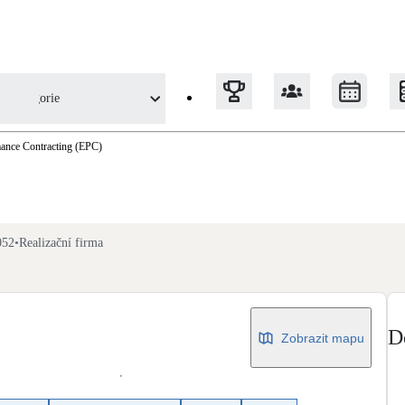
Kategorie
mance Contracting (EPC)
Tepelná čerpadla
Klimatizace pro vytápění
052
•
Realizační firma
Solární termický systém
Na přípravu teplé vody i přitápění
D
Zobrazit mapu
Okna / dveře
Balkonové sestavy