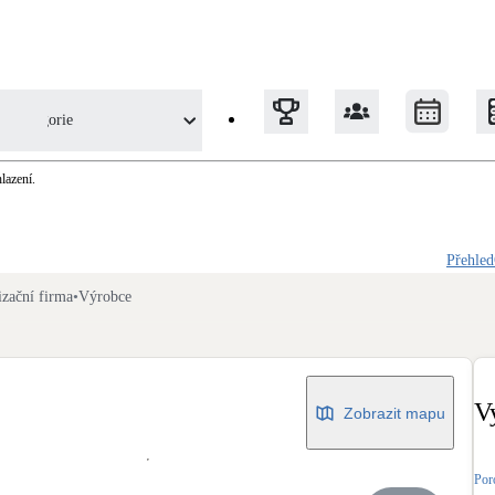
Kategorie
lazení.
Tepelná čerpadla
Přehled
Klimatizace pro vytápění
izační firma
•
Výrobce
Solární termický systém
Na přípravu teplé vody i přitápění
V
Zobrazit mapu
Okna / dveře
Balkonové sestavy
Por