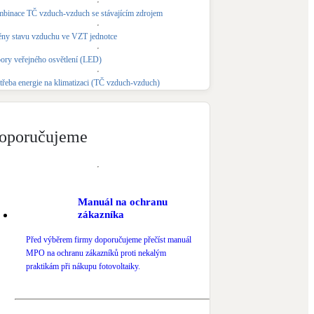
binace TČ vzduch-vzduch se stávajícím zdrojem
Novostavby
ny stavu vzduchu ve VZT jednotce
ory veřejného osvětlení (LED)
Kamna / krby
Doplňkové zdroje vytápění
třeba energie na klimatizaci (TČ vzduch-vzduch)
NEW
Zelená střecha
Vegetační střechy
oporučujeme
Manuál na ochranu
zákazníka
Před výběrem firmy doporučujeme přečíst manuál
MPO na ochranu zákazníků proti nekalým
praktikám při nákupu fotovoltaiky.