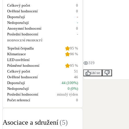
Celkový počet
0
Ověřené hodnocení
0
Doporučují
-
Nedoporučují
-
Anonymní hodnocení
0
Poslední hodnocení
-
HODNOCENÍ PRODUKTŮ
Tepelná čerpadla
95
%
Klimatizace
96
%
LED osvětlení
319
Průměrné hodnocení
95
%
Celkový počet
51
Libí se
Ověřené hodnocení
46
Doporučují
44 (100%)
Nedoporučují
0 (0%)
Poslední hodnocení
minulý týden
Počet referencí
0
Asociace a sdružení
(
5
)