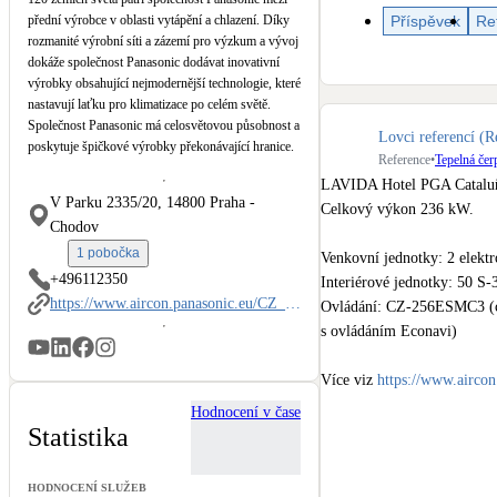
Kotle
Příspěvek
Re
přední výrobce v oblasti vytápění a chlazení. Díky
Hlavní zdroje vytápění
rozmanité výrobní síti a zázemí pro výzkum a vývoj
dokáže společnost Panasonic dodávat inovativní
výrobky obsahující nejmodernější technologie, které
Stínicí technika
nastavují laťku pro klimatizace po celém světě.
Žaluzie, markýzy, pergoly
Společnost Panasonic má celosvětovou působnost a
Lovci referencí (R
poskytuje špičkové výrobky překonávající hranice.
Reference
•
Tepelná čer
LED osvětlení
LAVIDA Hotel PGA Cataluña
V Parku 2335/20, 14800 Praha -
Vnitřní i venkovní
Celkový výkon 236 kW.

Chodov
1 pobočka
Venkovní jednotky: 2 elek
NEW
Větrné elektrárny
+496112350
Interiérové jednotky: 50
Malé i velké turbíny
https://www.aircon.panasonic.eu/CZ_cs/
Ovládání: CZ-256ESMC3 (ce
s ovládáním Econavi)

Více viz 
https://www.aircon
Hodnocení v čase
#hotel
#wellnes
#klimatizac
Statistika
HODNOCENÍ SLUŽEB