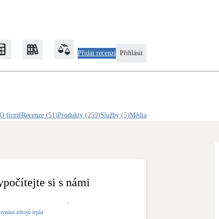
Přidat recenzi
Přihlásit
Zateplení
O firmě
Recenze
(
51
)
Produkty
(
259
)
Služby
(
5
)
Média
Obálka budovy
Klimatizace
Tepelná čerpadla na chlazení
ypočítejte si s námi
Rekonstrukce
ovnání zdrojů tepla