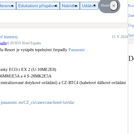
Bateriové úložiště
ference
Edukativní příspěvek
Nabídka
Událost
#hotel
Kom
Pouze velké BESS
Změ
Úsp
Rekuperace tepla odpadní vody
Šedá i černá odpadní voda
Spo
ef hunters)
15. 9. 2024
padla
•
LAVIDA Hotel España
Retence deštové vody
 Resort je vytápěn tepelnými čerpadly 
Panasonic
 .

Akumulace dešťovky
D
tronky ECO-i EX 2 (U-10ME2E8)

 S-36MM1E5A a 4 S-28MK2E5A

ntralizované dotykové ovládání) a CZ-RTC4 (kabelové dálkové ovládání 
.panasonic.eu/CZ_cs/cases/case/hotel-lavida/
e
#FiremniInstalace