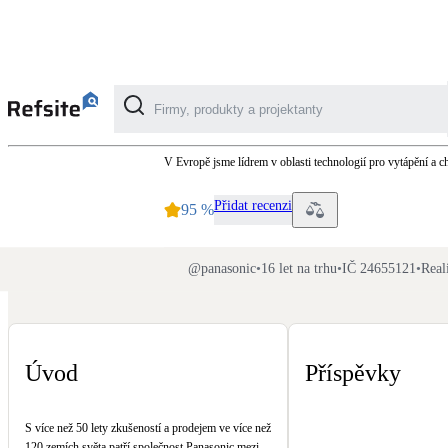
Panasonic
V Evropě jsme lídrem v oblasti technologií pro vytápění a ch
Kategorie
Přidat recenzi
95
%
Fotovoltaika
Solární ohřev vody
@
panasonic
•
16 let na trhu
•
IČ 24655121
•
Real
Dotační, energetické služby
Úvod
Příspěvky
Větrání s rekuperací
Teplovzdušné vytápění
S více než 50 lety zkušeností a prodejem ve více než
120 zemích světa patří společnost Panasonic mezi