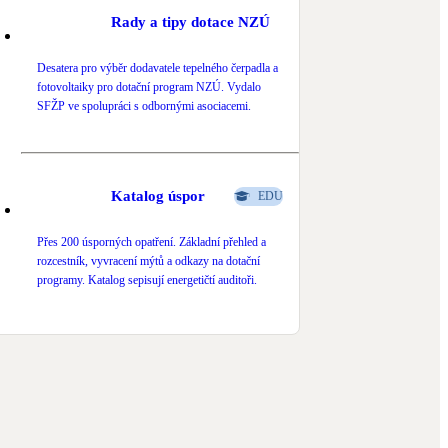
Rady a tipy dotace NZÚ
Desatera pro výběr dodavatele tepelného čerpadla a
fotovoltaiky pro dotační program NZÚ. Vydalo
SFŽP ve spolupráci s odbornými asociacemi.
Katalog úspor
EDU
Přes 200 úsporných opatření. Základní přehled a
rozcestník, vyvracení mýtů a odkazy na dotační
programy. Katalog sepisují energetičtí auditoři.