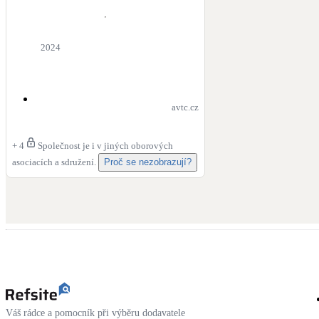
2024
avtc.cz
+
4
Společnost je i v jiných oborových
asociacích a sdružení.
Proč se nezobrazují?
Váš rádce a pomocník při výběru dodavatele