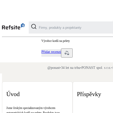
PONAST
Výrobce kotlů na pelety
Kategorie
Přidat recenzi
Fotovoltaika
Solární ohřev vody
@
ponast
•
34 let na trhu
•
PONAST spol. s r.o.
•
Dotační, energetické služby
Úvod
Příspěvky
Větrání s rekuperací
Teplovzdušné vytápění
Jsme českým specializovaným výrobcem
automatických kotlů na pelety. Produkty jsou