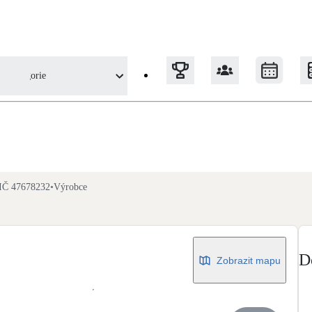
Kategorie
Tepelná čerpadla
Klimatizace pro vytápění
IČ 47678232
•
Výrobce
Solární termický systém
Na přípravu teplé vody i přitápění
D
Zobrazit mapu
Okna / dveře
Balkonové sestavy