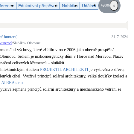
Bateriové úložiště
ference
Edukativní příspěvek
Nabídka
Událost
#2006
Pouze velké BESS
Rekuperace tepla odpadní vody
Šedá i černá odpadní voda
ef hunters)
31. 7. 2024
ekuperací
•
Sluňákov Olomouc
Retence deštové vody
mentální výchovy, které zřídilo v roce 2006 jako obecně prospěšná 
Akumulace dešťovky
o Olomouc. Sídlem je nízkoenergetický dům v Horce nad Moravou. Název 
načení celistvých křemenců – sluňáků.

chitektonickým studiem 
PROJEKTIL ARCHITEKTI
 je vystavěna z dřeva, 
ených cihel. Využívá principů solární architektury, velké tloušťky izolací a 
 
ATREA s.r.o.
 . 

yužívá zejména principů solární architektury a mechanického větrání se 
omouc
evené pelety 2x 48kW značky 
PONAST