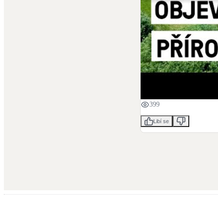
399
Libí se