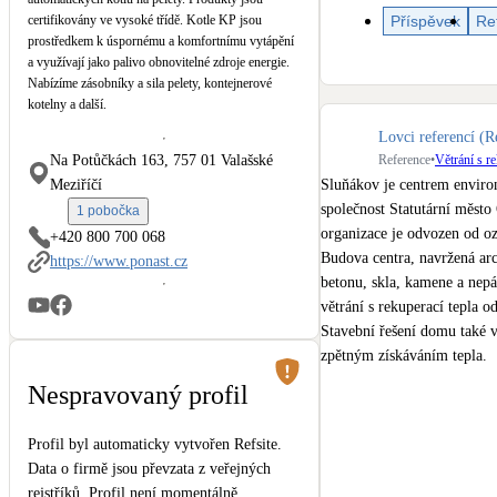
Kotle
Příspěvek
Re
certifikovány ve vysoké třídě. Kotle KP jsou
Hlavní zdroje vytápění
prostředkem k úspornému a komfortnímu vytápění
a využívají jako palivo obnovitelné zdroje energie.
Nabízíme zásobníky a sila pelety, kontejnerové
Stínicí technika
kotelny a další.
Žaluzie, markýzy, pergoly
Lovci referencí (R
Reference
•
Větrání s r
Na Potůčkách 163, 757 01 Valašské
LED osvětlení
Meziříčí
Sluňákov je centrem environ
Vnitřní i venkovní
společnost Statutární měst
1 pobočka
organizace je odvozen od oz
+420 800 700 068
Budova centra, navržená ar
https://www.ponast.cz
NEW
Větrné elektrárny
betonu, skla, kamene a nepál
Malé i velké turbíny
větrání s rekuperací tepla od
Stavební řešení domu také v
zpětným získáváním tepla.

Nespravovaný profil
Dodavatel stavby 
IDOP Ol
Profil byl automaticky vytvořen Refsite.
Dům je vytápěn kotli na dř
Data o firmě jsou převzata z veřejných
rejstříků. Profil není momentálně