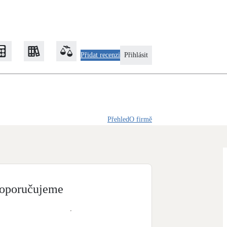
Přidat recenzi
Přihlásit
Zateplení
Přehled
O firmě
Obálka budovy
Klimatizace
Tepelná čerpadla na chlazení
oporučujeme
Rekonstrukce