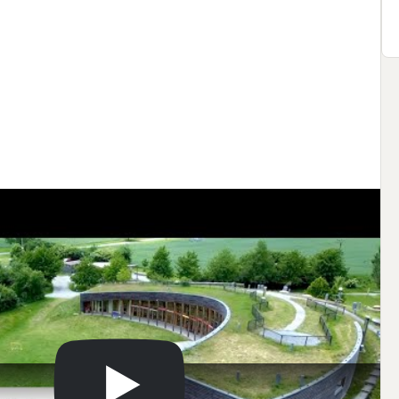
společnost: 
MAXXI – THERM
 a 
JK Klima - Jiří Kouřil
 .

dal: 
HLINĚNÝ DŮM
ace dodával 
Střechy Bříza
 .

h podlah 
ARDOR
S
 , 
REFLEX
 , 
Alfa Laval
+
6
ktů 2007

w.youtube.com/watch?v=m0u8eJYj-Js