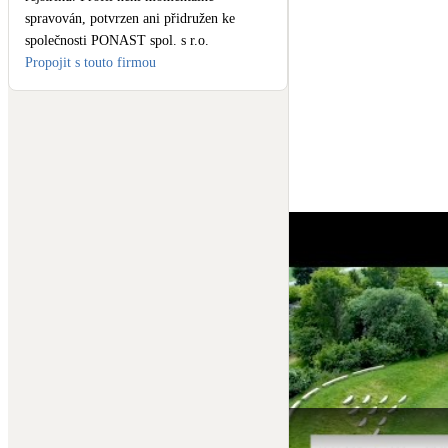
Vytápění a větrání zajistila 
spravován, potvrzen ani přidružen ke
Dodávku hliněných cihel do
společnosti PONAST spol. s r.o.
Hydroizolace a tepelné izol
Propojit s touto firmou
Povrchová úprava dřevěnýc
Použité produkty: 
WILO C
Ocenění: Grand Prix archite
Technické parametry: 

Užitná plocha: 1428 m2

Videoprohlídka: 
https://ww
#2006