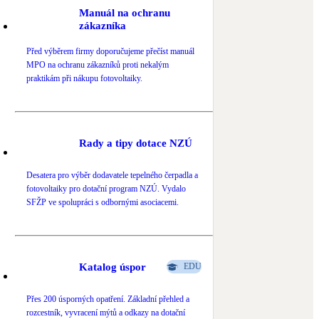
Manuál na ochranu
Novostavby
zákazníka
Před výběrem firmy doporučujeme přečíst manuál
Kamna / krby
MPO na ochranu zákazníků proti nekalým
Doplňkové zdroje vytápění
praktikám při nákupu fotovoltaiky.
NEW
Zelená střecha
Vegetační střechy
Rady a tipy dotace NZÚ
Desatera pro výběr dodavatele tepelného čerpadla a
fotovoltaiky pro dotační program NZÚ. Vydalo
SFŽP ve spolupráci s odbornými asociacemi.
Katalog úspor
EDU
Přes 200 úsporných opatření. Základní přehled a
rozcestník, vyvracení mýtů a odkazy na dotační