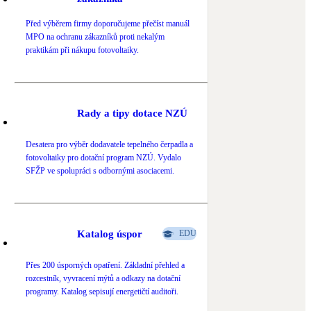
Novostavby
Před výběrem firmy doporučujeme přečíst manuál
MPO na ochranu zákazníků proti nekalým
praktikám při nákupu fotovoltaiky.
Kamna / krby
Doplňkové zdroje vytápění
Rady a tipy dotace NZÚ
NEW
Zelená střecha
Vegetační střechy
Desatera pro výběr dodavatele tepelného čerpadla a
fotovoltaiky pro dotační program NZÚ. Vydalo
SFŽP ve spolupráci s odbornými asociacemi.
Katalog úspor
EDU
Přes 200 úsporných opatření. Základní přehled a
rozcestník, vyvracení mýtů a odkazy na dotační
programy. Katalog sepisují energetičtí auditoři.