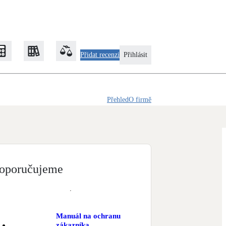
Přidat recenzi
Přihlásit
Přehled
O firmě
Zateplení
Obálka budovy
Klimatizace
Tepelná čerpadla na chlazení
oporučujeme
Rekonstrukce
Manuál na ochranu
zákazníka