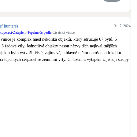
Bateriové úložiště
Pouze velké BESS
ef hunters)
31. 7. 2024
Rekuperace tepla odpadní vody
ekuperací
•
Zateplení
•
Tepelná čerpadla
•
Císařská vinice
Šedá i černá odpadní voda
 vinice je komplex hned několika objektů, který sdružuje 67 bytů, 5 
 3 řadové vily. Jednotlivé objekty nesou názvy těch nejkvalitnějších 
Retence deštové vody
ektu bylo vytvořit čisté, zajímavé, a hlavně ničím nerušenou lokalitu. 
Akumulace dešťovky
í tepelných čerpadel se zemními vrty. Chlazení a vytápění zajišťují stropy 

