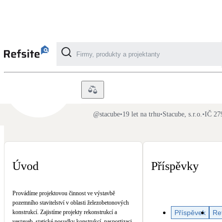
Stacube
Kategorie
Fotovoltaika
@
stacube
•
19 let na trhu
•
Stacube, s.r.o.
•
IČ 27
Solární ohřev vody
Dotační, energetické služby
Úvod
Příspěvky
Větrání s rekuperací
Provádíme projektovou činnost ve výstavbě
Teplovzdušné vytápění
pozemního stavitelství v oblasti železobetonových
Příspěvek
Re
konstrukcí. Zajistíme projekty rekonstrukcí a
vestaveb, statické posudky konstrukcí, pasportizaci