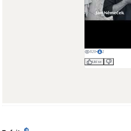
820
•
2
Libí se