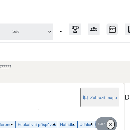
Kategorie
Tepelná čerpadla
922227
Klimatizace pro vytápění
Solární termický systém
Na přípravu teplé vody i přitápění
D
Zobrazit mapu
Okna / dveře
Balkonové sestavy
ference
Edukativní příspěvek
Nabídka
Událost
#2023