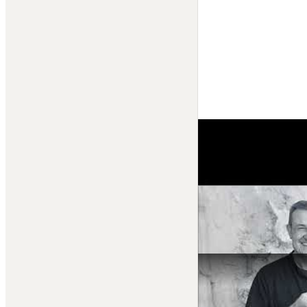
Projektová činnost ŽB konst
Design objektů: 
Podlipný Sl
Design zahrad: 
FLERA
chlazení a topení, které je 
Elektroinstalace: 
Hager Elec
Izolační trojskla, izolace: 
Sa
Kanalizace, železobetonové 
Příčkové zdivo: 
VAPIS stav
Řídící technologie pro vytáp
Video: 
https://www.youtube
Zdroj 1: 
https://www.cisarsk
Zdroj 2: 
https://www.jrd.cz/
#praha
#2023
#zdraveprostr