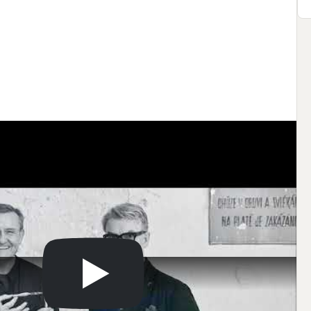
rukcí: 
Stacube
adký architekti
 , 
Olgoj Chorchoj
realizováno stropy s aktivací betonového jádra 
Uponor
tro
+
2
int-Gobain Construction Products CZ a.s.
opěrné stěny: 
VINCI Construction CS
ební hmoty
ění, stínění, osvětlení, MaR systém: 
Loxone
.com/watch?v=rftj-uyVIps
avinice.cz/
cs/cisarska-vinice.html
edi
#tepelnecerpadlo
#rekuperace
#zelenastrecha
#bytovedomy