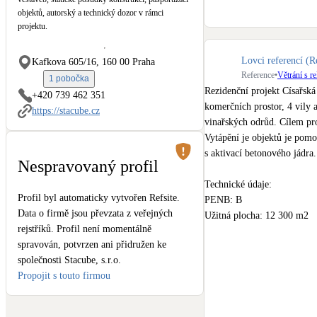
Kotle
objektů, autorský a technický dozor v rámci
Hlavní zdroje vytápění
projektu.
Lovci referencí (R
Kafkova 605/16, 160 00 Praha
Stínicí technika
Reference
•
Větrání s r
Žaluzie, markýzy, pergoly
1 pobočka
Rezidenční projekt Císařská
+420 739 462 351
komerčních prostor, 4 vily a
https://stacube.cz
LED osvětlení
vinařských odrůd. Cílem proj
Vnitřní i venkovní
Vytápění je objektů je pomoc
s aktivací betonového jádra. 
Nespravovaný profil
NEW
Větrné elektrárny
Technické údaje: 

Malé i velké turbíny
Profil byl automaticky vytvořen Refsite.
PENB: B

Data o firmě jsou převzata z veřejných
Užitná plocha: 12 300 m2

rejstříků. Profil není momentálně
Náklady: 370 mil. Kč

spravován, potvrzen ani přidružen ke
Zahájení výstavby: 2021

společnosti Stacube, s.r.o.
Datum realizace: 2023

Propojit s touto firmou
Developer: 
JRD
Zhotovitel: 
PRŮMSTAV