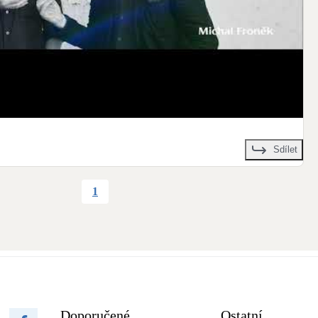
Sdílet
1
Doporučené
Ostatní