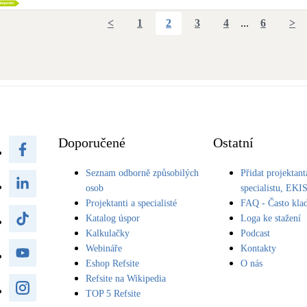
<
1
2
3
4
...
6
>
Doporučené
Ostatní
Seznam odborně způsobilých
Přidat projektant
osob
specialistu, EKI
Projektanti a specialisté
FAQ - Často kla
Katalog úspor
Loga ke stažení
Kalkulačky
Podcast
Webináře
Kontakty
Eshop Refsite
O nás
Refsite na Wikipedia
TOP 5 Refsite