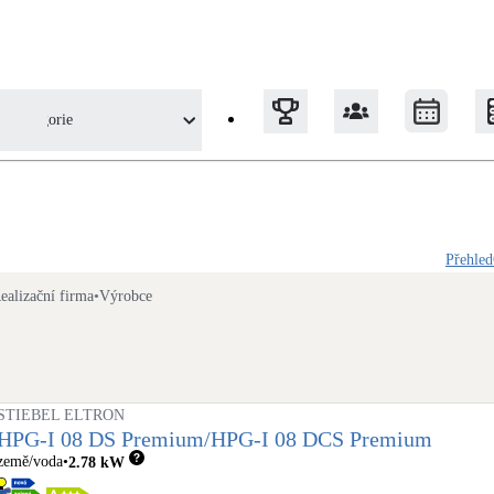
Kategorie
Tepelná čerpadla
Přehled
Klimatizace pro vytápění
ealizační firma
•
Výrobce
Solární termický systém
Na přípravu teplé vody i přitápění
STIEBEL ELTRON
Okna / dveře
HPG-I 08 DS Premium/HPG-I 08 DCS Premium
Balkonové sestavy
země/voda
2.78
kW