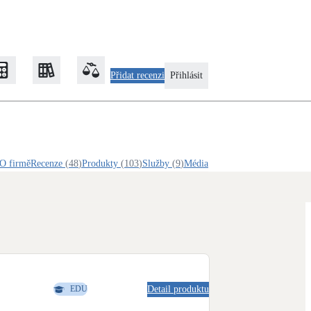
Přidat recenzi
Přihlásit
EDU
Zateplení
O firmě
Recenze
(
48
)
Produkty
(
103
)
Služby
(
9
)
Média
Obálka budovy
Klimatizace
Tepelná čerpadla na chlazení
Rekonstrukce
Detail produktu
EDU