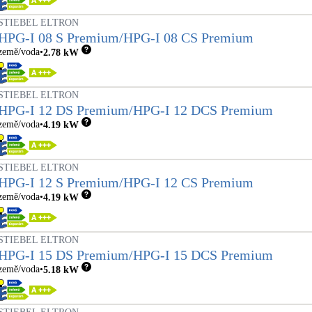
Bateriové úložiště
Pouze velké BESS
STIEBEL ELTRON
HPG-I 08 S Premium/HPG-I 08 CS Premium
země/voda
2.78
kW
Rekuperace tepla odpadní vody
Šedá i černá odpadní voda
STIEBEL ELTRON
HPG-I 12 DS Premium/HPG-I 12 DCS Premium
Retence deštové vody
země/voda
4.19
kW
Akumulace dešťovky
STIEBEL ELTRON
HPG-I 12 S Premium/HPG-I 12 CS Premium
země/voda
4.19
kW
STIEBEL ELTRON
HPG-I 15 DS Premium/HPG-I 15 DCS Premium
země/voda
5.18
kW