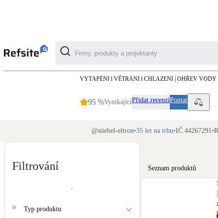
STIEBEL ELTRON
VYTÁPĚNÍ l VĚTRÁNÍ l CHLAZENÍ | OHŘEV VODY
Kategorie
Přidat recenzi
Poptat
95
%
Vynikající
Fotovoltaika
Solární ohřev vody
@
stiebel-eltron
•
35 let na trhu
•
IČ 44267291
•
R
Dotační, energetické služby
Filtrování
Seznam produktů
Větrání s rekuperací
Teplovzdušné vytápění
Typ produktu