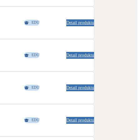
Novostavby
Detail produktu
EDU
Kamna / krby
Doplňkové zdroje vytápění
NEW
Zelená střecha
Detail produktu
EDU
Vegetační střechy
Detail produktu
EDU
Detail produktu
EDU