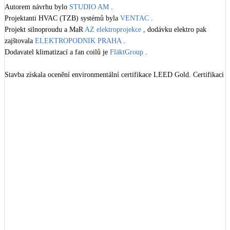
Autorem návrhu bylo 
STUDIO AM
 .

Kotle
Hlavní zdroje vytápění
Projektanti HVAC (TZB) systémů byla 
VENTAC
 .

Projekt silnoproudu a MaR 
AZ elektroprojekce
 , dodávku elektro pak 
zajštovala 
ELEKTROPODNIK PRAHA
 .

Bateriové úložiště
Dodavatel klimatizací a fan coilů je 
FläktGroup
 .

Pouze velké BESS
Stavba získala ocenění environmentální certifikace LEED Gold. Certifikaci 
vyhotovila společnost 
EkoWATT CZ
 .

Novostavby
Greensys
 , Akustické podhledy ve vstupním lobby 
KNAUF Praha
 .

Stínicí technika
Instalace sprinklerového SHZ 
ARCECO
 .

Žaluzie, markýzy, pergoly
Dále se podílely tyto společnosti 
JASA
 .

Technické detaily:

Rekuperace tepla odpadní vody
Užitná plocha: 15 000 m2

Šedá i černá odpadní voda
+
4
Kamna / krby
(foto: StudioAM, Stavbaroku.cz)

Doplňkové zdroje vytápění