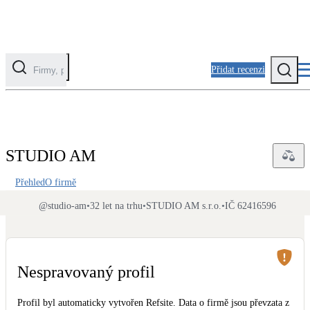
Přidat recenzi
Kategorie
Fotovoltaika
STUDIO AM
Solární ohřev vody
Přehled
O firmě
Tepelná čerpadla
@
studio-am
•
32 let na trhu
•
STUDIO AM s.r.o.
•
IČ 62416596
Klimatizace pro vytápění
Zateplení
Obálka budovy
Nespravovaný profil
Profil byl automaticky vytvořen Refsite. Data o firmě jsou převzata z