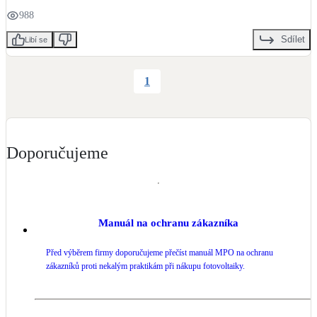
#novostavba
#administrativnibudova
#leed
#2015
#PENB-B
988
#FiremniInstalace
LED osvětlení
Vnitřní i venkovní
Sdílet
Libí se
Retence deštové vody
1
Akumulace dešťovky
NEW
Zelená střecha
Doporučujeme
Vegetační střechy
NEW
Větrné elektrárny
Malé i velké turbíny
Manuál na ochranu zákazníka
Před výběrem firmy doporučujeme přečíst manuál MPO na ochranu
zákazníků proti nekalým praktikám při nákupu fotovoltaiky.