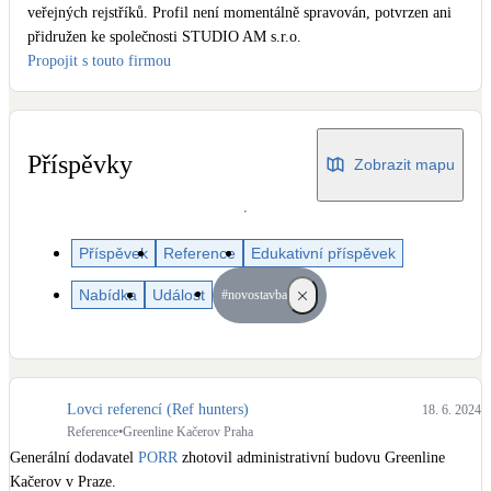
Dotační, energetické služby
veřejných rejstříků. Profil není momentálně spravován, potvrzen ani
přidružen ke společnosti STUDIO AM s.r.o.
Propojit s touto firmou
Solární termický systém
Na přípravu teplé vody i přitápění
Příspěvky
Zobrazit mapu
Klimatizace
Tepelná čerpadla na chlazení
Větrání s rekuperací
Příspěvek
Reference
Edukativní příspěvek
Teplovzdušné vytápění
Nabídka
Událost
#novostavba
Okna / dveře
Balkonové sestavy
Lovci referencí (Ref hunters)
18. 6. 2024
Rekonstrukce
Reference
•
Greenline Kačerov Praha
Generální dodavatel 
PORR
 zhotovil administrativní budovu Greenline 
Kačerov v Praze.
