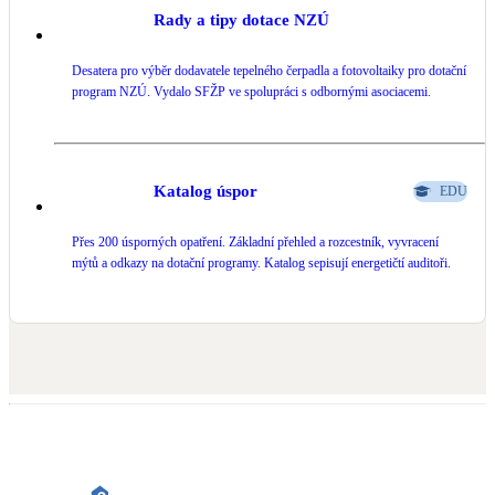
Rady a tipy dotace NZÚ
Desatera pro výběr dodavatele tepelného čerpadla a fotovoltaiky pro dotační
program NZÚ. Vydalo SFŽP ve spolupráci s odbornými asociacemi.
Katalog úspor
EDU
Přes 200 úsporných opatření. Základní přehled a rozcestník, vyvracení
mýtů a odkazy na dotační programy. Katalog sepisují energetičtí auditoři.