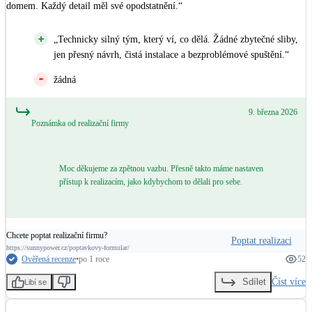
domem. Každý detail měl své opodstatnění.“
„Technicky silný tým, který ví, co dělá. Žádné zbytečné sliby,
jen přesný návrh, čistá instalace a bezproblémové spuštění.“
žádná
9. března 2026
Poznámka od realizační firmy
Moc děkujeme za zpětnou vazbu. Přesně takto máme nastaven
přístup k realizacím, jako kdybychom to dělali pro sebe.
Chcete poptat realizační firmu?
Poptat realizaci
https://sunnypower.cz/poptavkovy-formular/
Ověřená recenze
•
po 1 roce
52
Číst více
Sdílet
Libí se