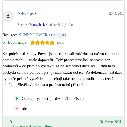
Adwraps S.
20. 3. 2025
Recenze
•
Fotovoltaika
•
Lučina
•
Běžný dům
Realizace
•
SUNNY POWER s.r.o.
PROFI
Doporučuji
100
%
Se společností Sunny Power jsme realizovali zakázku na našem rodinném 
domě a mohu ji vřele doporučit. Celý proces probíhal naprosto bez 
problémů – od prvního kontaktu až po samotnou instalaci. Firma nám 
poskytla cennou pomoc i při vyřízení státní dotace. Po dokončení instalace 
bylo vše pečlivě vysvětleno a oceňuji také ochotu poradit i dodatečně po 
telefonu. Skvělá zkušenost a profesionální přístup!
Ochota, rychlost, profesionální přístup
nic
20. března 2025
Poznámka od realizační firmy