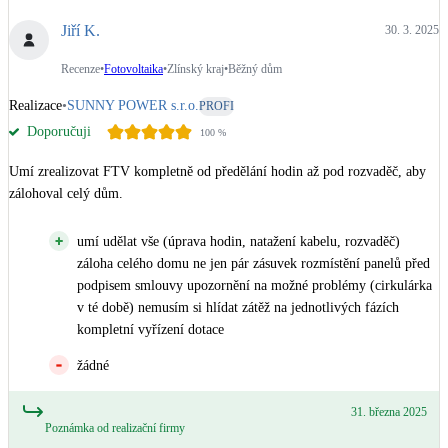
Jiří K.
30. 3. 2025
Recenze
•
Fotovoltaika
•
Zlínský kraj
•
Běžný dům
Realizace
•
SUNNY POWER s.r.o.
PROFI
Doporučuji
100
%
Umí zrealizovat FTV kompletně od předělání hodin až pod rozvaděč, aby 
zálohoval celý dům.
umí udělat vše (úprava hodin, natažení kabelu, rozvaděč)
záloha celého domu ne jen pár zásuvek rozmístění panelů před
podpisem smlouvy upozornění na možné problémy (cirkulárka
v té době) nemusím si hlídat zátěž na jednotlivých fázích
kompletní vyřízení dotace
žádné
31. března 2025
Poznámka od realizační firmy