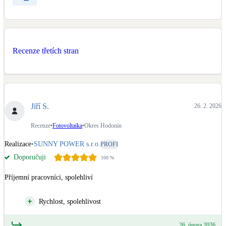
Kotle
Hlavní zdroje vytápění
Bateriové úložiště
Recenze třetích stran
Pouze velké BESS
Novostavby
Jiří S.
26. 2. 2026
Stínicí technika
Recenze
•
Fotovoltaika
•
Okres Hodonín
Žaluzie, markýzy, pergoly
Realizace
•
SUNNY POWER s.r.o.
PROFI
Doporučuji
100
%
Rekuperace tepla odpadní vody
Šedá i černá odpadní voda
Příjemní pracovníci, spolehliví
Rychlost, spolehlivost
Kamna / krby
Doplňkové zdroje vytápění
26. února 2026