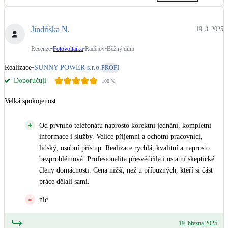
Jindřiška N.
19. 3. 2025
Recenze
•
Fotovoltaika
•
Radějov
•
Běžný dům
Realizace
•
SUNNY POWER s.r.o.
PROFI
Doporučuji
100
%
Velká spokojenost
Od prvního telefonátu naprosto korektní jednání, kompletní
informace i služby. Velice příjemní a ochotní pracovníci,
lidský, osobní přístup. Realizace rychlá, kvalitní a naprosto
bezproblémová. Profesionalita přesvědčila i ostatní skeptické
členy domácnosti. Cena nižší, než u příbuzných, kteří si část
práce dělali sami.
nic
19. března 2025