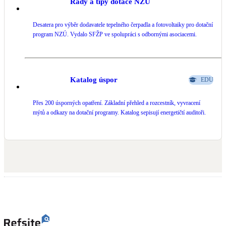
Rady a tipy dotace NZÚ
Desatera pro výběr dodavatele tepelného čerpadla a fotovoltaiky pro dotační
program NZÚ. Vydalo SFŽP ve spolupráci s odbornými asociacemi.
Katalog úspor
EDU
Přes 200 úsporných opatření. Základní přehled a rozcestník, vyvracení
mýtů a odkazy na dotační programy. Katalog sepisují energetičtí auditoři.