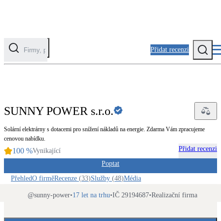
Přidat recenzi
PROFI
Kategorie
Fotovoltaika
SUNNY POWER s.r.o.
Solární ohřev vody
Solární elektrárny s dotacemi pro snížení nákladů na energie. Zdarma Vám zpracujeme
cenovou nabídku.
Tepelná čerpadla
Přidat recenzi
100
%
Vynikající
Klimatizace pro vytápění
Poptat
Přehled
O firmě
Recenze
(
33
)
Služby
(
48
)
Média
Zateplení
Obálka budovy
@
sunny-power
•
17 let na trhu
•
IČ 29194687
•
Realizační firma