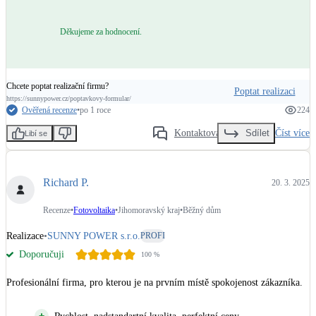
Děkujeme za hodnocení.
Chcete poptat realizační firmu?
Poptat realizaci
https://sunnypower.cz/poptavkovy-formular/
Ověřená recenze
•
po 1 roce
224
Kontaktovat
Číst více
Sdílet
Libí se
Richard P.
20. 3. 2025
Recenze
•
Fotovoltaika
•
Jihomoravský kraj
•
Běžný dům
Realizace
•
SUNNY POWER s.r.o.
PROFI
Doporučuji
100
%
Profesionální firma, pro kterou je na prvním místě spokojenost zákazníka.