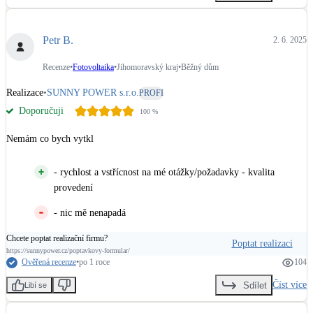
Petr B.
2. 6. 2025
Recenze
•
Fotovoltaika
•
Jihomoravský kraj
•
Běžný dům
Realizace
•
SUNNY POWER s.r.o.
PROFI
Doporučuji
100
%
Nemám co bych vytkl
- rychlost a vstřícnost na mé otážky/požadavky - kvalita
provedení
- nic mě nenapadá
Chcete poptat realizační firmu?
Poptat realizaci
https://sunnypower.cz/poptavkovy-formular/
Ověřená recenze
•
po 1 roce
104
Číst více
Sdílet
Libí se