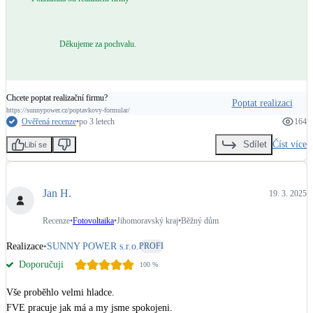
Děkujeme za pochvalu.
Chcete poptat realizační firmu?
Poptat realizaci
https://sunnypower.cz/poptavkovy-formular/
Ověřená recenze
•
po 3 letech
164
Číst více
Sdílet
Libí se
Jan H.
19. 3. 2025
Recenze
•
Fotovoltaika
•
Jihomoravský kraj
•
Běžný dům
Realizace
•
SUNNY POWER s.r.o.
PROFI
Doporučuji
100
%
Vše proběhlo velmi hladce.

FVE pracuje jak má a my jsme spokojeni. 
