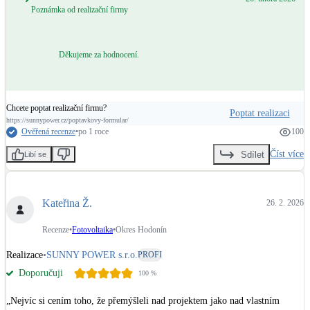
Poznámka od realizační firmy
LED osvětlení
Vnitřní i venkovní
Děkujeme za hodnocení.
Retence deštové vody
Akumulace dešťovky
Chcete poptat realizační firmu?
Poptat realizaci
https://sunnypower.cz/poptavkovy-formular/
Ověřená recenze
•
po 1 roce
100
NEW
Zelená střecha
Vegetační střechy
Číst více
Sdílet
Libí se
NEW
Větrné elektrárny
Malé i velké turbíny
Kateřina Ž.
26. 2. 2026
Recenze
•
Fotovoltaika
•
Okres Hodonín
Realizace
•
SUNNY POWER s.r.o.
PROFI
Doporučuji
100
%
„Nejvíc si cením toho, že přemýšleli nad projektem jako nad vlastním 