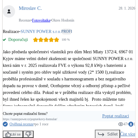
Miroslav C.
28. 1. 2026
Recenze
•
Fotovoltaika
•
Okres Hodonín
Realizace
•
SUNNY POWER s.r.o.
PROFI
Doporučuji
100
%
Jako předseda společenstvi vlastníků pro dům Mezi Mlaty 1372/4, 6967 01 
Kyjov máme velmi dobré zkušenosti se společností SUNNY POWER s.r.o. 
která nám v r. 2025 realizovala FVE o výkonu 92,8 kWp s bateriemi a 
současně i systém pro ohřev teplé užitkové vody (2* 1500 l),realizace 
proběhla profesionálně v souladu s harmonogramem a bez negativního 
dopadu na provoz v domě, Oceňujeme věcný a odborný přístup a pečlivé 
provedení celého díla. Pokud se v průběhu realizace díla vyskytl problém, 
byl ihned řešen ke spokojenosti všech majitelů bj.  Proto můžeme tuto 
firmu jednoznačně doporučit dalším sdružením bytových domů, kteří 
zvažují pořízení FVE.
Chcete poptat realizační firmu?
Poptat realizaci
https://sunnypower.cz/poptavkovy-formular/
Ověřená recenze
•
po 1 roce
47
•
1
Číst více
Sdílet
Libí se