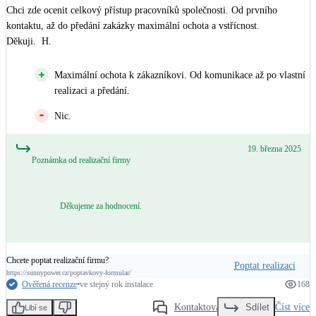
Chci zde ocenit celkový přístup pracovníků společnosti. Od prvního 
kontaktu, až do předání zakázky maximální ochota a vstřícnost. 

Děkuji.  H.
Maximální ochota k zákazníkovi. Od komunikace až po vlastní
realizaci a předání.
Nic.
19. března 2025
Poznámka od realizační firmy
Děkujeme za hodnocení.
Chcete poptat realizační firmu?
Poptat realizaci
https://sunnypower.cz/poptavkovy-formular/
Ověřená recenze
•
ve stejný rok instalace
168
Kontaktovat
Číst více
Sdílet
Libí se