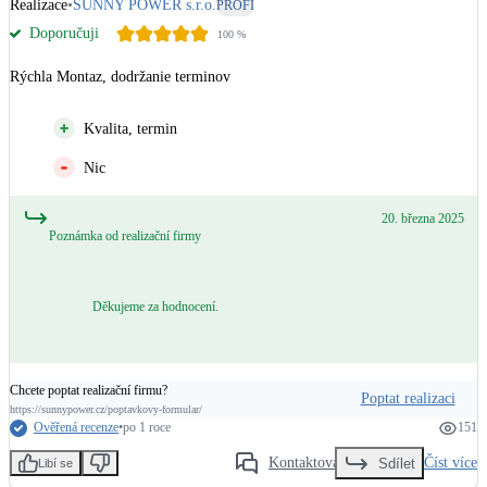
Realizace
•
SUNNY POWER s.r.o.
PROFI
Doporučuji
100
%
Rýchla Montaz, dodržanie terminov
Kvalita, termin
Nic
20. března 2025
Poznámka od realizační firmy
Děkujeme za hodnocení.
Chcete poptat realizační firmu?
Poptat realizaci
https://sunnypower.cz/poptavkovy-formular/
Ověřená recenze
•
po 1 roce
151
Kontaktovat
Číst více
Sdílet
Libí se