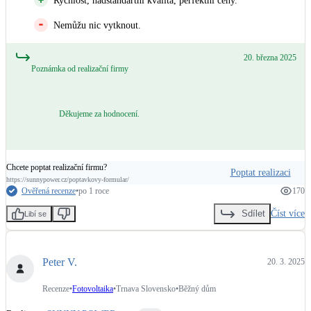
Rychlost, nadstandartní kvalita, perfektní ceny.
Nemůžu nic vytknout.
20. března 2025
Poznámka od realizační firmy
Děkujeme za hodnocení.
Chcete poptat realizační firmu?
Poptat realizaci
https://sunnypower.cz/poptavkovy-formular/
Ověřená recenze
•
po 1 roce
170
Číst více
Sdílet
Libí se
Peter V.
20. 3. 2025
Recenze
•
Fotovoltaika
•
Trnava Slovensko
•
Běžný dům