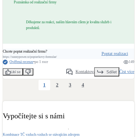
Poznámka od realizační firmy
Děkujeme za reakci, naším hlavním cílem je kvalita služeb i
produktů.
Chcete poptat realizační firmu?
Poptat realizaci
https://sunnypower.cz/poptavkovy-formular/
Ověřená recenze
•
po 1 roce
149
Kontaktovat
Číst více
Sdílet
Libí se
1
2
3
4
Vypočítejte si s námi
Kombinace TČ vzduch-vzduch se stávajícím zdrojem