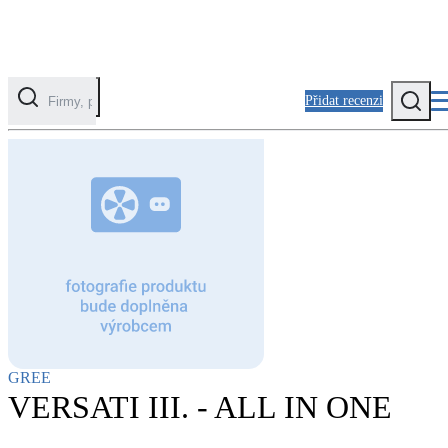
Přidat recenzi
Kategorie
Fotovoltaika
Solární ohřev vody
Tepelná čerpadla
Klimatizace pro vytápění
Zateplení
GREE
Obálka budovy
VERSATI III. - ALL IN ONE