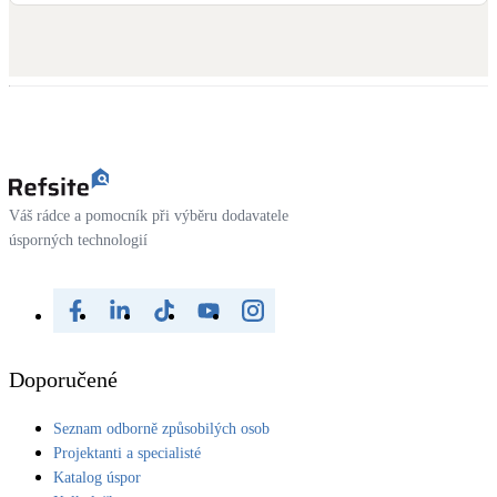
LED osvětlení
Vnitřní i venkovní
Retence deštové vody
Akumulace dešťovky
NEW
Zelená střecha
Váš rádce a pomocník při výběru dodavatele
Vegetační střechy
úsporných technologií
NEW
Větrné elektrárny
Malé i velké turbíny
Doporučené
Seznam odborně způsobilých osob
Projektanti a specialisté
Katalog úspor