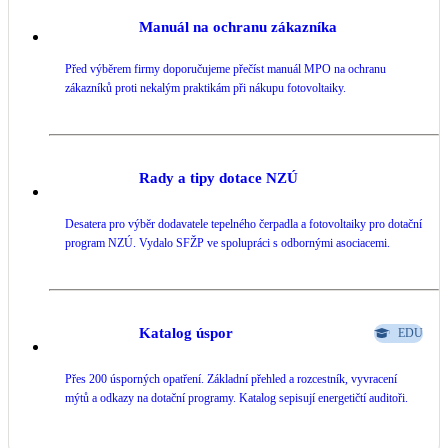
Kotle
Manuál na ochranu zákazníka
Hlavní zdroje vytápění
Před výběrem firmy doporučujeme přečíst manuál MPO na ochranu
zákazníků proti nekalým praktikám při nákupu fotovoltaiky.
Bateriové úložiště
Pouze velké BESS
Rady a tipy dotace NZÚ
Novostavby
Desatera pro výběr dodavatele tepelného čerpadla a fotovoltaiky pro dotační
program NZÚ. Vydalo SFŽP ve spolupráci s odbornými asociacemi.
Stínicí technika
Žaluzie, markýzy, pergoly
Rekuperace tepla odpadní vody
Katalog úspor
EDU
Šedá i černá odpadní voda
Přes 200 úsporných opatření. Základní přehled a rozcestník, vyvracení
mýtů a odkazy na dotační programy. Katalog sepisují energetičtí auditoři.
Kamna / krby
Doplňkové zdroje vytápění