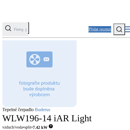
Přidat recenzi
Kategorie
Fotovoltaika
Solární ohřev vody
Tepelná čerpadla
Klimatizace pro vytápění
Zateplení
Tepelné čerpadlo
Buderus
Obálka budovy
WLW196-14 iAR Light
vzduch/voda
split
7.42
kW