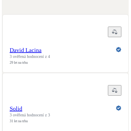
LED osvětlení
Vnitřní i venkovní
Retence deštové vody
Akumulace dešťovky
David Lacina
NEW
Zelená střecha
3 ověřená hodnocení z 4
Vegetační střechy
29 let na trhu
NEW
Větrné elektrárny
Malé i velké turbíny
Solid
3 ověřená hodnocení z 3
31 let na trhu