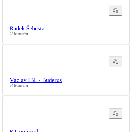
Radek Šebesta
28 let na trhu
Václav IBL - Buderus
34 let na trhu
KTtopinstal