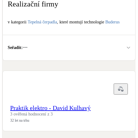
Realizační firmy
Kotle
Hlavní zdroje vytápění
v kategorii
Tepelná čerpadla
, které montují technologie
Buderus
Bateriové úložiště
Pouze velké BESS
---
Seřadit
:
Novostavby
Stínicí technika
Žaluzie, markýzy, pergoly
Rekuperace tepla odpadní vody
Praktik elektro - David Kulhavý
Šedá i černá odpadní voda
3 ověřená hodnocení z 3
32 let na trhu
Kamna / krby
Doplňkové zdroje vytápění