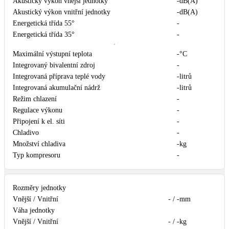
Akustický výkon vnější jednotky
-
dB(A)
Akustický výkon vnitřní jednotky
-
dB(A)
Energetická třída 55°
-
Energetická třída 35°
-
Maximální výstupní teplota
-
°C
Integrovaný bivalentní zdroj
-
Integrovaná příprava teplé vody
-
litrů
Integrovaná akumulační nádrž
-
litrů
Režim chlazení
-
Regulace výkonu
-
Připojení k el. síti
-
Chladivo
-
Množství chladiva
-
kg
Typ kompresoru
-
Rozměry jednotky
Vnější / Vnitřní
- / -
mm
Váha jednotky
Vnější / Vnitřní
- / -
kg