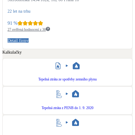
Kotle
Hlavní zdroje vytápění
22 let na trhu
91
%
Bateriové úložiště
27 ověřená hodnocení z 36
Pouze velké BESS
Detail firmy
Kalkulačky
Novostavby
Stínicí technika
Tepelná ztráta ze spotřeby zemního plynu
Žaluzie, markýzy, pergoly
Rekuperace tepla odpadní vody
Šedá i černá odpadní voda
Tepelná ztráta z PENB do 1. 9. 2020
Kamna / krby
Doplňkové zdroje vytápění