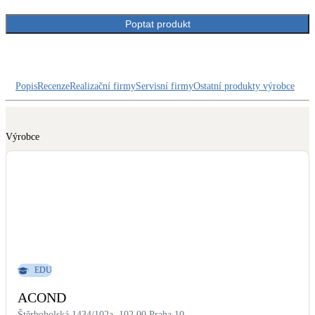
Dotační, energetické služby
Poptat produkt
Solární termický systém
Na přípravu teplé vody i přitápění
Popis
Recenze
Realizační firmy
Servisní firmy
Ostatní produkty výrobce
Klimatizace
Tepelná čerpadla na chlazení
Výrobce
Větrání s rekuperací
Teplovzdušné vytápění
Okna / dveře
Balkonové sestavy
EDU
Rekonstrukce
ACOND
Štěrboholská 1434/102a, 102 00 Praha 10