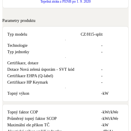
Tepelná ztráta z PENB po 1. 9. 2020
LED osvětlení
Vnitřní i venkovní
Parametry produktu
Retence deštové vody
Typ modelu
CZ/H15-split
Akumulace dešťovky
Technologie
-
Typ jednotky
-
NEW
Zelená střecha
Vegetační střechy
Certifikace, dotace
Dotace Nová zelená úsporám - SVT kód
-
Certifikace EHPA (Q-label)
-
NEW
Větrné elektrárny
Certifikace HP Keymark
-
Malé i velké turbíny
Topný výkon
-
kW
Topný faktor COP
-
kWt/kWe
Průměrný topný faktor SCOP
-
kWt/kWe
Maximální ele.příkon TČ
-
kW