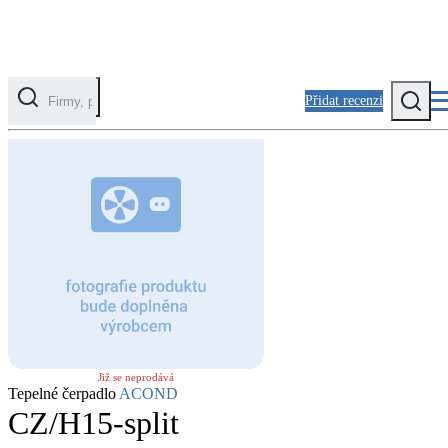
Přidat recenzi
Kategorie
Fotovoltaika
Solární ohřev vody
Tepelná čerpadla
Klimatizace pro vytápění
Zateplení
Již se neprodává
Obálka budovy
Tepelné čerpadlo
ACOND
CZ/H15-split