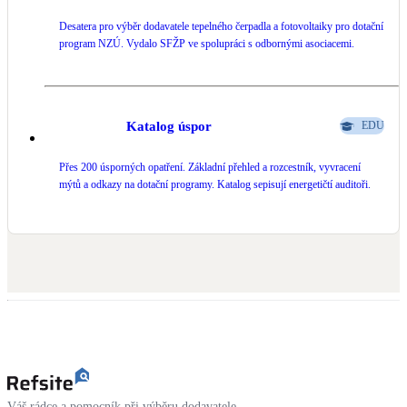
Desatera pro výběr dodavatele tepelného čerpadla a fotovoltaiky pro dotační
program NZÚ. Vydalo SFŽP ve spolupráci s odbornými asociacemi.
Katalog úspor
EDU
Přes 200 úsporných opatření. Základní přehled a rozcestník, vyvracení
mýtů a odkazy na dotační programy. Katalog sepisují energetičtí auditoři.
Váš rádce a pomocník při výběru dodavatele