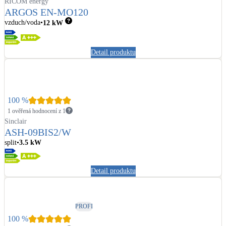
RICOM energy
ARGOS EN-MO120
vzduch/voda
12
kW
Detail produktu
100
%
1 ověřená hodnocení z 1
Sinclair
ASH-09BIS2/W
split
3.5
kW
Detail produktu
PROFI
100
%