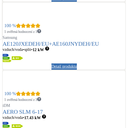
100
%
1 ověřená hodnocení z 1
Samsung
AE120JXEDEH/EU+AE160JNYDEH/EU
vzduch/voda
split
12
kW
Detail produktu
100
%
1 ověřená hodnocení z 3
iDM
AERO SLM 6-17
vzduch/voda
17.43
kW