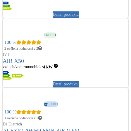
Detail produktu
EXPERT
100
%
2 ověřená hodnocení z 2
IVT
AIR X50
vzduch/voda
monoblok
4
kW
Detail produktu
EDU
100
%
1 ověřená hodnocení z 1
De Dietrich
ALEZIO AWHP 8MR-4/E V200