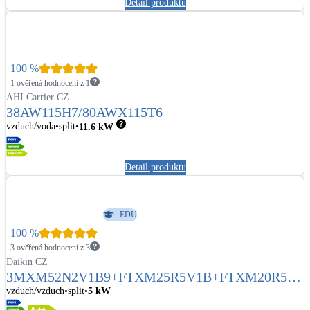
Detail produktu
Kotle
Hlavní zdroje vytápění
Bateriové úložiště
100
%
Pouze velké BESS
1 ověřená hodnocení z 1
AHI Carrier CZ
38AW115H7/80AWX115T6
Novostavby
vzduch/voda
split
11.6
kW
Detail produktu
Stínicí technika
Žaluzie, markýzy, pergoly
EDU
Rekuperace tepla odpadní vody
100
%
Šedá i černá odpadní voda
3 ověřená hodnocení z 3
Daikin CZ
3MXM52N2V1B9+FTXM25R5V1B+FTXM20R5V1
Kamna / krby
B+FTXM20R5V1B
vzduch/vzduch
split
5
kW
Doplňkové zdroje vytápění