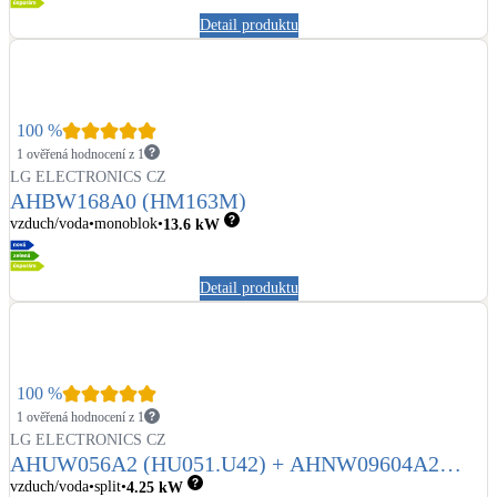
Detail produktu
100
%
1 ověřená hodnocení z 1
LG ELECTRONICS CZ
AHBW168A0 (HM163M)
vzduch/voda
monoblok
13.6
kW
Detail produktu
100
%
1 ověřená hodnocení z 1
LG ELECTRONICS CZ
AHUW056A2 (HU051.U42) + AHNW09604A2
(HN0914.NK2)
vzduch/voda
split
4.25
kW