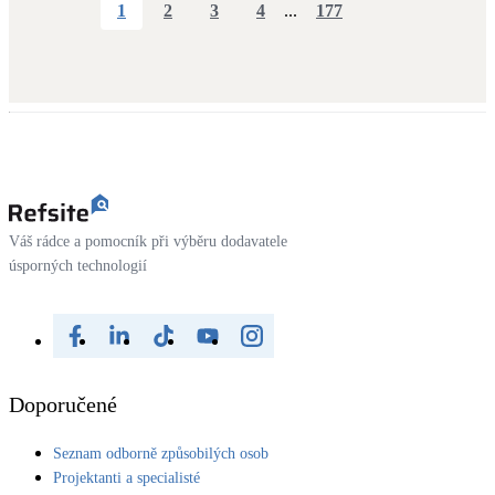
1
2
3
4
...
177
Váš rádce a pomocník při výběru dodavatele
úsporných technologií
Doporučené
Seznam odborně způsobilých osob
Projektanti a specialisté