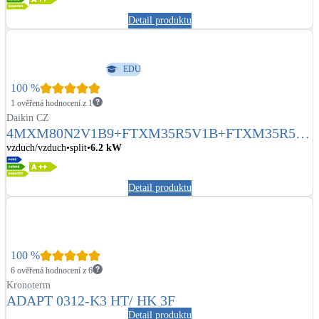
Detail produktu
LED osvětlení
Vnitřní i venkovní
EDU
Retence deštové vody
100
%
Akumulace dešťovky
1 ověřená hodnocení z 1
Daikin CZ
4MXM80N2V1B9+FTXM35R5V1B+FTXM35R5V1
NEW
Zelená střecha
B+FTXM25R5V1B+FTXM25R5V1B
vzduch/vzduch
split
6.2
kW
Vegetační střechy
Detail produktu
NEW
Větrné elektrárny
Malé i velké turbíny
100
%
6 ověřená hodnocení z 6
Kronoterm
ADAPT 0312-K3 HT/ HK 3F
Detail produktu