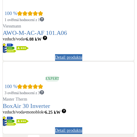
100
%
1 ověřená hodnocení z 1
Viessmann
AWO-M-AC-AF 101.A06
vzduch/voda
6.08
kW
Detail produktu
EXPERT
100
%
3 ověřená hodnocení z 3
Master Therm
BoxAir 30 Inverter
vzduch/voda
monoblok
6.25
kW
Detail produktu