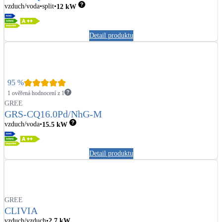
vzduch/voda
split
12
kW
Kotle
Hlavní zdroje vytápění
Detail produktu
Bateriové úložiště
Pouze velké BESS
95
%
Novostavby
1 ověřená hodnocení z 1
GREE
GRS-CQ16.0Pd/NhG-M
Stínicí technika
vzduch/voda
15.5
kW
Žaluzie, markýzy, pergoly
Detail produktu
Rekuperace tepla odpadní vody
Šedá i černá odpadní voda
GREE
Kamna / krby
CLIVIA
Doplňkové zdroje vytápění
vzduch/vzduch
2.7
kW