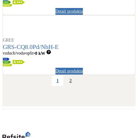
Detail produktu
GREE
GRS-CQ8.0Pd/NhH-E
vzduch/voda
split
8
kW
Detail produktu
1
2