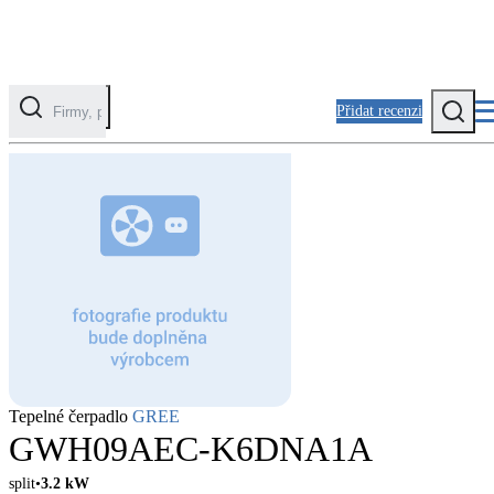
Přidat recenzi
Kategorie
Fotovoltaika
Solární ohřev vody
Tepelná čerpadla
Klimatizace pro vytápění
Zateplení
Tepelné čerpadlo
GREE
Obálka budovy
GWH09AEC-K6DNA1A
split
3.2
kW