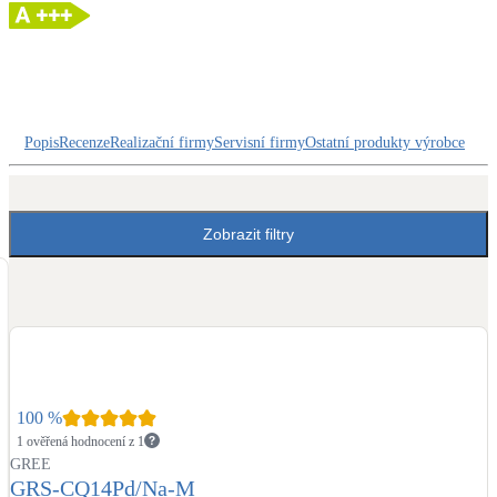
Dotační, energetické služby
Solární termický systém
Na přípravu teplé vody i přitápění
Popis
Recenze
Realizační firmy
Servisní firmy
Ostatní produkty výrobce
Klimatizace
Tepelná čerpadla na chlazení
Zobrazit filtry
Větrání s rekuperací
Teplovzdušné vytápění
Okna / dveře
Balkonové sestavy
100
%
Rekonstrukce
1 ověřená hodnocení z 1
GREE
GRS-CQ14Pd/Na-M