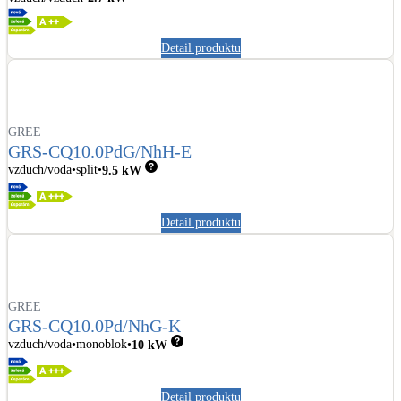
LED osvětlení
Detail produktu
Vnitřní i venkovní
Retence deštové vody
Akumulace dešťovky
GREE
GRS-CQ10.0PdG/NhH-E
vzduch/voda
split
9.5
kW
NEW
Zelená střecha
Vegetační střechy
Detail produktu
NEW
Větrné elektrárny
Malé i velké turbíny
GREE
GRS-CQ10.0Pd/NhG-K
vzduch/voda
monoblok
10
kW
Detail produktu