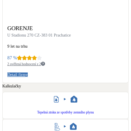
Kotle
Hlavní zdroje vytápění
GORENJE
Bateriové úložiště
Pouze velké BESS
U Stadionu 270 CZ-383 01 Prachatice
9 let na trhu
Novostavby
87
%
2 ověřená hodnocení z 2
Stínicí technika
Detail firmy
Žaluzie, markýzy, pergoly
Kalkulačky
Rekuperace tepla odpadní vody
Šedá i černá odpadní voda
Tepelná ztráta ze spotřeby zemního plynu
Kamna / krby
Doplňkové zdroje vytápění