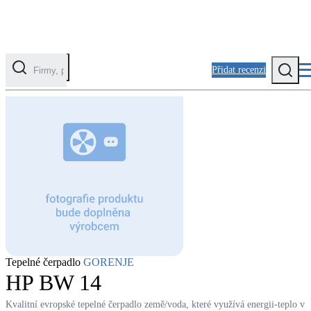
Přidat recenzi
Kategorie
Fotovoltaika
Solární ohřev vody
Tepelná čerpadla
Klimatizace pro vytápění
Zateplení
Tepelné čerpadlo
GORENJE
Obálka budovy
HP BW 14
Kvalitní evropské tepelné čerpadlo země/voda, které využívá energii-teplo v