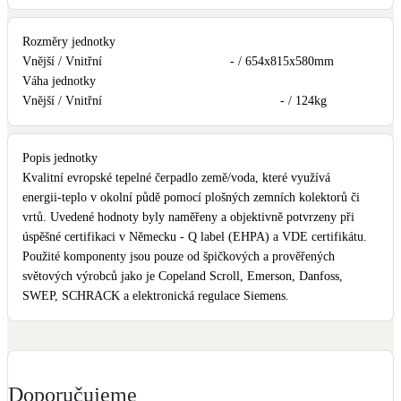
Rozměry jednotky
Vnější / Vnitřní
- / 654x815x580
mm
Váha jednotky
Vnější / Vnitřní
- / 124
kg
Popis jednotky
Kvalitní evropské tepelné čerpadlo země/voda, které využívá
energii-teplo v okolní půdě pomocí plošných zemních kolektorů či
vrtů. Uvedené hodnoty byly naměřeny a objektivně potvrzeny při
úspěšné certifikaci v Německu - Q label (EHPA) a VDE certifikátu.
Použité komponenty jsou pouze od špičkových a prověřených
světových výrobců jako je Copeland Scroll, Emerson, Danfoss,
SWEP, SCHRACK a elektronická regulace Siemens.
Doporučujeme