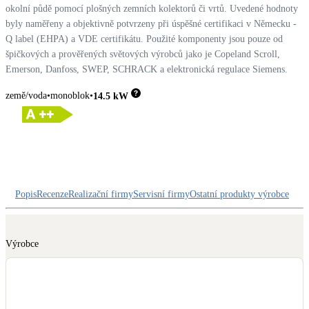
Dotační, energetické služby
okolní půdě pomocí plošných zemních kolektorů či vrtů. Uvedené hodnoty
byly naměřeny a objektivně potvrzeny při úspěšné certifikaci v Německu -
Q label (EHPA) a VDE certifikátu. Použité komponenty jsou pouze od
Solární termický systém
špičkových a prověřených světových výrobců jako je Copeland Scroll,
Na přípravu teplé vody i přitápění
Emerson, Danfoss, SWEP, SCHRACK a elektronická regulace Siemens.
země/voda
monoblok
14.5
kW
Klimatizace
Tepelná čerpadla na chlazení
Větrání s rekuperací
Teplovzdušné vytápění
Popis
Recenze
Realizační firmy
Servisní firmy
Ostatní produkty výrobce
Okna / dveře
Balkonové sestavy
Výrobce
Rekonstrukce