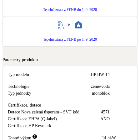
Tepelná ztráta z PENB do 1. 9. 2020
LED osvětlení
Vnitřní i venkovní
Retence deštové vody
Tepelná ztráta z PENB po 1. 9. 2020
Akumulace dešťovky
NEW
Parametry produktu
Zelená střecha
Vegetační střechy
Typ modelu
HP BW 14
NEW
Větrné elektrárny
Technologie
země/voda
Malé i velké turbíny
Typ jednotky
monoblok
Certifikace, dotace
Dotace Nová zelená úsporám - SVT kód
4571
Certifikace EHPA (Q-label)
ANO
Certifikace HP Keymark
-
14.5
kW
Topný výkon