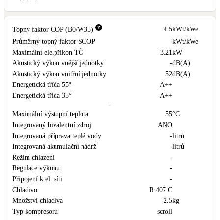
4.5
kWt/kWe
Topný faktor COP (B0/W35)
Průměrný topný faktor SCOP
-
kWt/kWe
Maximální ele.příkon TČ
3.21
kW
Akustický výkon vnější jednotky
-
dB(A)
Akustický výkon vnitřní jednotky
52
dB(A)
Energetická třída 55°
A++
Energetická třída 35°
A++
Maximální výstupní teplota
55
°C
Integrovaný bivalentní zdroj
ANO
Integrovaná příprava teplé vody
-
litrů
Integrovaná akumulační nádrž
-
litrů
Režim chlazení
-
Regulace výkonu
-
Připojení k el. síti
-
Chladivo
R 407 C
Množství chladiva
2.5
kg
Typ kompresoru
scroll