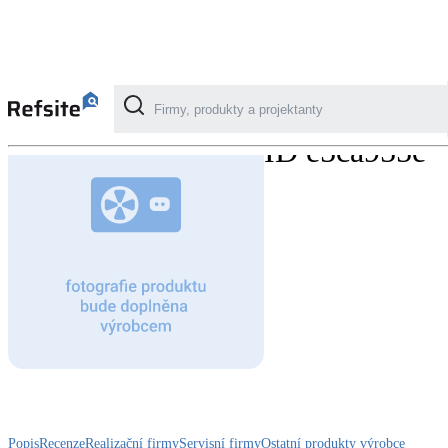
Model
ID e5ca955e
Kategorie
Fotovoltaika
Solární ohřev vody
Dotační, energetické služby
Větrání s rekuperací
Teplovzdušné vytápění
Popis
Recenze
Realizační firmy
Servisní firmy
Ostatní produkty výrobce