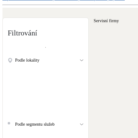
Kotle
Hlavní zdroje vytápění
Servisní firmy
Stínicí technika
Filtrování
Žaluzie, markýzy, pergoly
LED osvětlení
Vnitřní i venkovní
Podle lokality
NEW
Větrné elektrárny
Malé i velké turbíny
Podle segmentu služeb