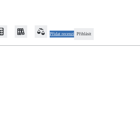
Přidat recenzi
Přihlásit
Zateplení
Obálka budovy
Klimatizace
Tepelná čerpadla na chlazení
Rekonstrukce