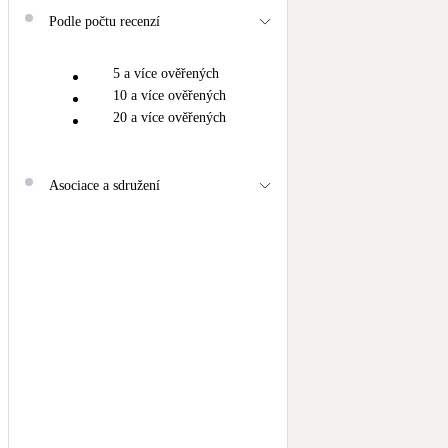
Podle počtu recenzí
5 a více ověřených
10 a více ověřených
20 a více ověřených
Asociace a sdružení