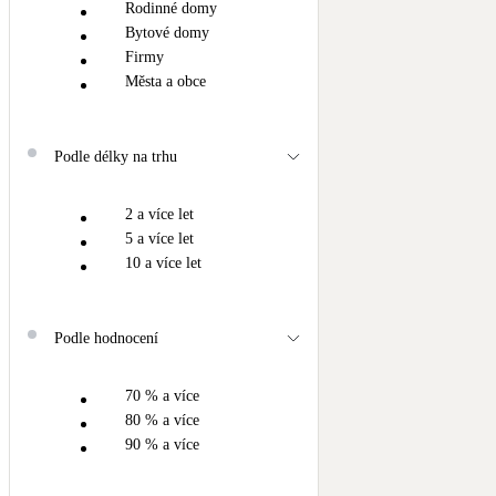
Rodinné domy
Bytové domy
Firmy
Města a obce
Podle délky na trhu
2 a více let
5 a více let
10 a více let
Podle hodnocení
70 % a více
80 % a více
90 % a více