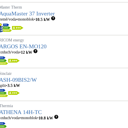
Master Therm
AquaMaster 37 Inverter
země/voda
monoblok
10.5
kW
RICOM energy
ARGOS EN-MO120
vzduch/voda
12
kW
Sinclair
ASH-09BIS2/W
split
3.5
kW
Thermia
ATHENA 14H-TC
vzduch/voda
monoblok
10.8
kW