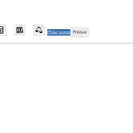
Přidat recenzi
Přihlásit
Zateplení
Obálka budovy
Klimatizace
Tepelná čerpadla na chlazení
Rekonstrukce