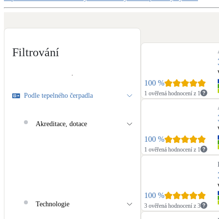
Kotle
Hlavní zdroje vytápění
Stínicí technika
Filtrování
Žaluzie, markýzy, pergoly
LED osvětlení
100
%
Vnitřní i venkovní
1 ověřená hodnocení z 1
Podle tepelného čerpadla
NEW
Větrné elektrárny
Akreditace, dotace
Malé i velké turbíny
100
%
1 ověřená hodnocení z 1
100
%
Technologie
3 ověřená hodnocení z 3