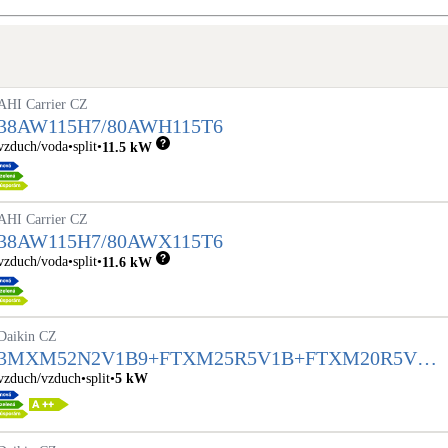
Bateriové úložiště
Pouze velké BESS
Rekuperace tepla odpadní vody
AHI Carrier CZ
Šedá i černá odpadní voda
38AW115H7/80AWH115T6
vzduch/voda
split
11.5
kW
Retence deštové vody
Akumulace dešťovky
AHI Carrier CZ
38AW115H7/80AWX115T6
vzduch/voda
split
11.6
kW
Daikin CZ
3MXM52N2V1B9+FTXM25R5V1B+FTXM20R5V1
B+FTXM20R5V1B
vzduch/vzduch
split
5
kW