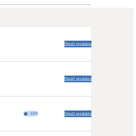
Novostavby
Kamna / krby
Doplňkové zdroje vytápění
Detail produktu
NEW
Zelená střecha
Vegetační střechy
Detail produktu
Detail produktu
EDU