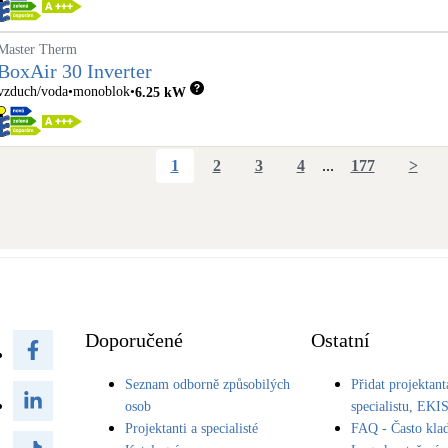
Master Therm
BoxAir 30 Inverter
vzduch/voda
monoblok
6.25
kW
1
2
3
4
...
177
>
Doporučené
Ostatní
Seznam odborně způsobilých
Přidat projektant
osob
specialistu, EKI
Projektanti a specialisté
FAQ - Často kla