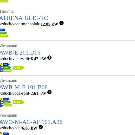
Thermia
ATHENA 18HC-TC
vzduch/voda
monoblok
12.85
kW
Viessmann
AWB-E 201.D16
vzduch/voda
split
6.47
kW
Viessmann
AWB-M-E 101.B08
vzduch/voda
split
2.61
kW
Viessmann
AWO-M-AC-AF 101.A06
vzduch/voda
6.08
kW