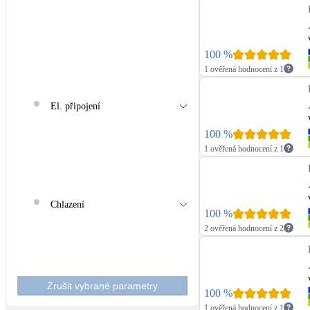
100
%
1 ověřená hodnocení z 1
El. připojení
100
%
1 ověřená hodnocení z 1
Chlazení
100
%
2 ověřená hodnocení z 2
Zrušit vybrané parametry
100
%
1 ověřená hodnocení z 1