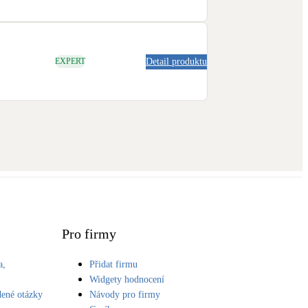
Detail produktu
EXPERT
Pro firmy
a,
Přidat firmu
S
Widgety hodnocení
dené otázky
Návody pro firmy