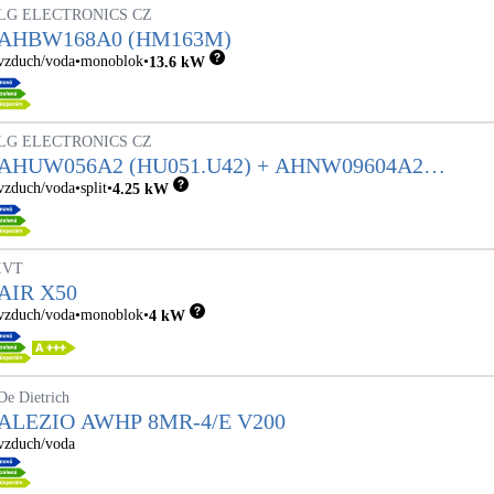
LG ELECTRONICS CZ
AHBW168A0 (HM163M)
vzduch/voda
monoblok
13.6
kW
LG ELECTRONICS CZ
AHUW056A2 (HU051.U42) + AHNW09604A2
(HN0914.NK2)
vzduch/voda
split
4.25
kW
IVT
AIR X50
vzduch/voda
monoblok
4
kW
De Dietrich
ALEZIO AWHP 8MR-4/E V200
vzduch/voda