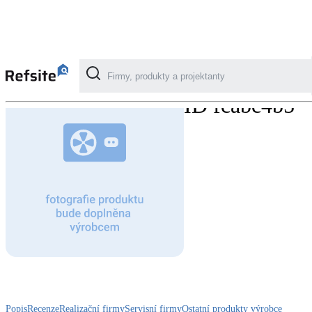
Model
ID fcabc4b5
Kategorie
Fotovoltaika
Solární ohřev vody
Dotační, energetické služby
Větrání s rekuperací
Teplovzdušné vytápění
Popis
Recenze
Realizační firmy
Servisní firmy
Ostatní produkty výrobce