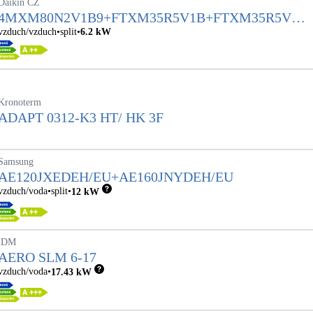
Daikin CZ
4MXM80N2V1B9+FTXM35R5V1B+FTXM35R5V1
B+FTXM25R5V1B+FTXM25R5V1B
vzduch/vzduch
split
6.2
kW
Kronoterm
ADAPT 0312-K3 HT/ HK 3F
Samsung
AE120JXEDEH/EU+AE160JNYDEH/EU
vzduch/voda
split
12
kW
iDM
AERO SLM 6-17
vzduch/voda
17.43
kW