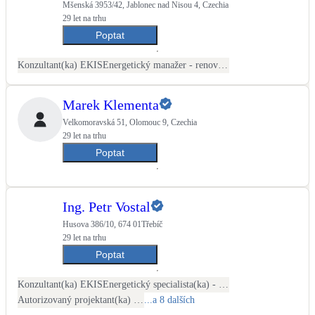
Mšenská 3953/42, Jablonec nad Nisou 4, Czechia
29 let na trhu
Poptat
Konzultant(ka) EKIS
Energetický manažer - renovační pasy
Marek Klementa
Velkomoravská 51, Olomouc 9, Czechia
29 let na trhu
Poptat
Ing. Petr Vostal
Husova 386/10, 674 01Třebíč
29 let na trhu
Poptat
Konzultant(ka) EKIS
Energetický specialista(ka) - PENB
Autorizovaný projektant(ka) ČKAIT - stavební
...a 8 dalších