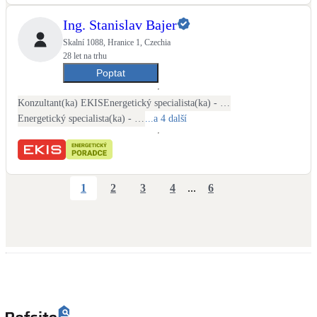
Ing. Stanislav Bajer
Skalní 1088, Hranice 1, Czechia
28 let na trhu
Poptat
Konzultant(ka) EKIS
Energetický specialista(ka) - PENB
Energetický specialista(ka) - energetické audity / posudky
...a 4 další
1
2
3
4
...
6