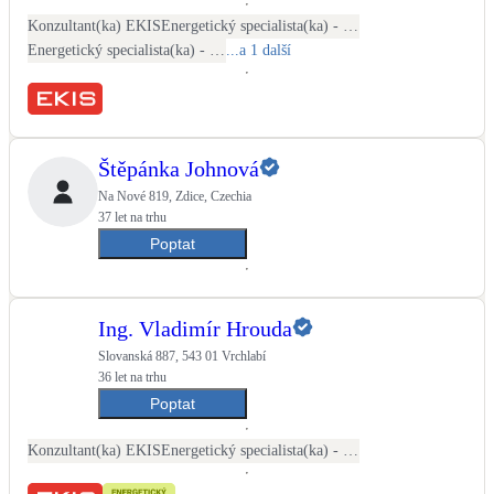
Kotle
Konzultant(ka) EKIS
Energetický specialista(ka) - PENB
Hlavní zdroje vytápění
Energetický specialista(ka) - energetické audity / posudky
...a 1 další
Bateriové úložiště
Pouze velké BESS
Štěpánka Johnová
Na Nové 819, Zdice, Czechia
Novostavby
37 let na trhu
Poptat
Stínicí technika
Žaluzie, markýzy, pergoly
Ing. Vladimír Hrouda
Slovanská 887, 543 01 Vrchlabí
Rekuperace tepla odpadní vody
36 let na trhu
Šedá i černá odpadní voda
Poptat
Kamna / krby
Konzultant(ka) EKIS
Energetický specialista(ka) - PENB
Doplňkové zdroje vytápění