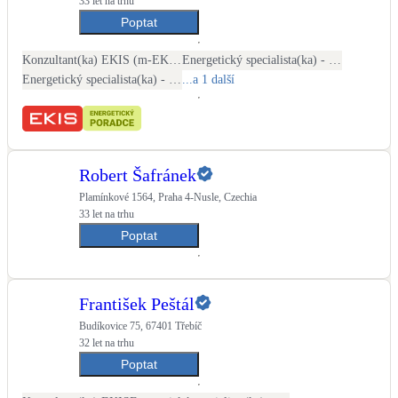
33 let na trhu
Poptat
Konzultant(ka) EKIS (m-EKIS)
Energetický specialista(ka) - PENB
Energetický specialista(ka) - energetické audity / posudky
...a 1 další
Robert Šafránek
Plamínkové 1564, Praha 4-Nusle, Czechia
33 let na trhu
Poptat
František Peštál
Budíkovice 75, 67401 Třebíč
32 let na trhu
Poptat