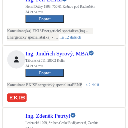
Horní Dráhy 1893, 756 61 Rožnov pod Radhoštěm
34 let na trhu
Poptat
Konzultant(ka) EKIS
Energetický specialista(ka) - PENB
Energetický specialista(ka) - energetické audity / posudky
...a 12 dalších
Ing. Jindřich Syrový, MBA
Táboritská 511, 28002 Kolín
34 let na trhu
Poptat
Konzultant EKIS
Energetický specialista
PENB
...a 2 další
Ing. Zdeněk Petrtyl
Ledenická 1209, Srubec-České Budějovice 6, Czechia