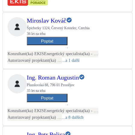
LED osvětlení
Vnitřní i venkovní
Miroslav Kováč
Špicberky 1324, Červený Kostelec, Czechia
36 let na trhu
Retence deštové vody
Akumulace dešťovky
Poptat
Konzultant(ka) EKIS
Energetický specialista(ka) - PENB
NEW
Zelená střecha
Autorizovaný projektant(ka) ČKAIT - stavební
...a 1 další
Vegetační střechy
Ing. Roman Augustin
NEW
Větrné elektrárny
Plumlovská 88, 796 01 Prostějov
Malé i velké turbíny
35 let na trhu
Poptat
Konzultant(ka) EKIS
Energetický specialista(ka) - PENB
Autorizovaný projektant(ka) ČKAIT - stavební
...a 8 dalších
Ing. Petr Belica