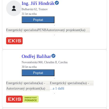
Ing. Jiří Hindrák
Bulharská 62, Trutnov
31 let na trhu
Poptat
Energetický specialista
PENB
Autorizovaný projektant(ka) ČKAIT - stavební
Ondřej Balihar
Novoměstská 960, Chrudim II, Czechia
30 let na trhu
Poptat
Energetický specialista(ka) - PENB
Energetický specialista(ka) - kontroly otopných soustav
Autorizovaný projektant(ka) ČKAIT - TZB
...a 1 další