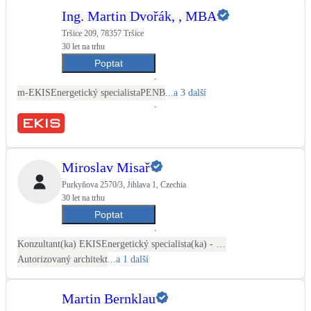
Ing. Martin Dvořák, , MBA
Tršice 209, 78357 Tršice
30 let na trhu
Poptat
m-EKIS
Energetický specialista
PENB
...a 3 další
Miroslav Misař
Purkyňova 2570/3, Jihlava 1, Czechia
30 let na trhu
Poptat
Konzultant(ka) EKIS
Energetický specialista(ka) - PENB
Autorizovaný architekt
...a 1 další
Martin Bernklau