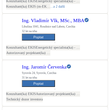
Konzultant(ka) EKIS
Energetický specialista(ka) - PENB
Konzultant(ka) EKIS (m-EKIS)
...a 2 další
Ing. Vladimír Vlk, MSc., MBA
Libušina 1041, Roudnice nad Labem, Czechia
32 let na trhu
Poptat
Konzultant(ka) EKIS
Energetický specialista(ka) - energetické audity / posudky
Autorizovaný projektant(ka) ČKAIT - TZB
Ing. Jaromír Červenka
Syrovín 24, Syrovín, Czechia
31 let na trhu
Poptat
Konzultant(ka) EKIS
Autorizovaný projektant(ka) ČKAIT - TZB
Technický dozor investora