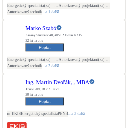
Energetický specialista(ka) - PENB
Autorizovaný projektant(ka) ČKAIT - stavební
Autorizovaný technik
...a 1 další
Marko Szabó
Krásný Studenec 40, 405 02 Děčín XXIV
32 let na trhu
Poptat
Energetický specialista(ka) - PENB
Autorizovaný projektant(ka) ČKAIT - stavební
Autorizovaný technik
...a 2 další
Ing. Martin Dvořák, , MBA
Tršice 209, 78357 Tršice
30 let na trhu
Poptat
m-EKIS
Energetický specialista
PENB
...a 3 další