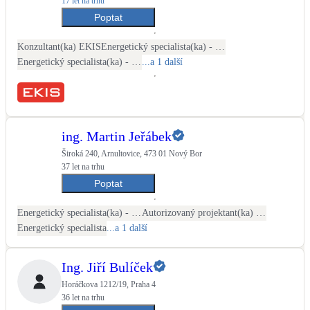
17 let na trhu
Kotle
Poptat
Hlavní zdroje vytápění
Konzultant(ka) EKIS
Energetický specialista(ka) - PENB
Energetický specialista(ka) - energetické audity / posudky
...a 1 další
Bateriové úložiště
Pouze velké BESS
Novostavby
ing. Martin Jeřábek
Široká 240, Arnultovice, 473 01 Nový Bor
37 let na trhu
Stínicí technika
Poptat
Žaluzie, markýzy, pergoly
Energetický specialista(ka) - PENB
Autorizovaný projektant(ka) ČKAIT - stavební
Rekuperace tepla odpadní vody
Energetický specialista
...a 1 další
Šedá i černá odpadní voda
Ing. Jiří Bulíček
Kamna / krby
Horáčkova 1212/19, Praha 4
Doplňkové zdroje vytápění
36 let na trhu