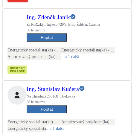
Ing. Zdeněk Janík
Za Kněžským hájkem 729/3, Brno-Žebětín, Czechia
30 let na trhu
Poptat
Energetický specialista(ka) - PENB
Energetický specialista(ka) - energetické audity / posudky
Autorizovaný projektant(ka) ČKAIT - stavební
...a 1 další
Ing. Stanislav Kučera
Na Chmelnici 2361/31, Boskovice
30 let na trhu
Poptat
Energetický specialista(ka) - PENB
Autorizovaný projektant(ka) ČKAIT - stavební
Energetický specialista
...a 1 další