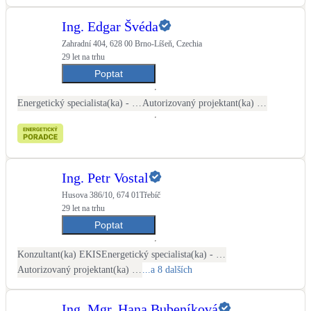
Ing. Edgar Švéda
Zahradní 404, 628 00 Brno-Líšeň, Czechia
29 let na trhu
Poptat
Energetický specialista(ka) - PENB
Autorizovaný projektant(ka) ČKAIT - stavební
Ing. Petr Vostal
Husova 386/10, 674 01Třebíč
29 let na trhu
Poptat
Konzultant(ka) EKIS
Energetický specialista(ka) - PENB
Autorizovaný projektant(ka) ČKAIT - stavební
...a 8 dalších
Ing. Mgr. Hana Bubeníková