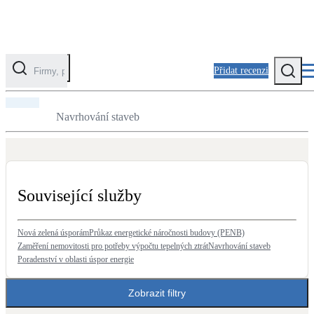
Přidat recenzi
Zaměření nemovitosti pro potřeby projektové
dokumentace
Kategorie
Navrhování staveb
Fotovoltaika
Solární ohřev vody
Související služby
Tepelná čerpadla
Klimatizace pro vytápění
Nová zelená úsporám
Průkaz energetické náročnosti budovy (PENB)
Zaměření nemovitosti pro potřeby výpočtu tepelných ztrát
Navrhování staveb
Zateplení
Poradenství v oblasti úspor energie
Obálka budovy
Zobrazit filtry