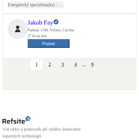
Energetický specialista(ka) - PENB
Jakub Fay
Pankrác 1348, Nýřany, Czechia
27 let na trhu
Poptat
1
2
3
4
...
9
Váš rádce a pomocník při výběru dodavatele
úsporných technologií