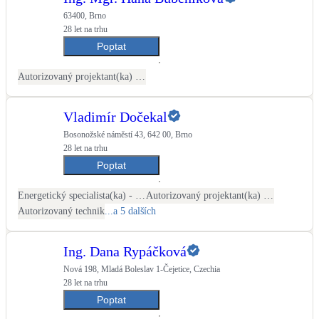
63400, Brno
28 let na trhu
Poptat
Autorizovaný projektant(ka) ČKAIT - stavební
Vladimír Dočekal
Bosonožské náměstí 43, 642 00, Brno
28 let na trhu
Poptat
Energetický specialista(ka) - PENB
Autorizovaný projektant(ka) ČKAIT - stavební
Autorizovaný technik
...a 5 dalších
Ing. Dana Rypáčková
Nová 198, Mladá Boleslav 1-Čejetice, Czechia
28 let na trhu
Poptat