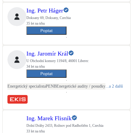
Ing. Petr Háger
Doksany 69, Doksany, Czechia
35 let na trhu
Poptat
Ing. Jaromír Král
U Obchodní komory 1194/8, 46001 Liberec
34 let na trhu
Poptat
Energetický specialista
PENB
Energetické audity / posudky
...a 2 další
Ing. Marek Flisník
Dolní Dráhy 2433, Rožnov pod Radhoštěm 1, Czechia
33 let na trhu