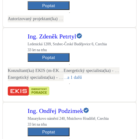
Poptat
Autorizovaný projektant(ka) ČKAIT - stavební
Ing. Zdeněk Petrtyl
Ledenická 1209, Srubec-České Budějovice 6, Czechia
33 let na trhu
Poptat
Konzultant(ka) EKIS (m-EKIS)
Energetický specialista(ka) - PENB
Energetický specialista(ka) - energetické audity / posudky
...a 1 další
Ing. Ondřej Podzimek
Masarykovo náměstí 240, Mnichovo Hradiště, Czechia
33 let na trhu
Poptat