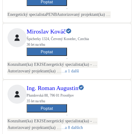
Poptat
LED osvětlení
Energetický specialista
PENB
Autorizovaný projektant(ka) ČKAIT - stavební
Vnitřní i venkovní
Miroslav Kováč
Retence deštové vody
Špicberky 1324, Červený Kostelec, Czechia
Akumulace dešťovky
36 let na trhu
Poptat
NEW
Zelená střecha
Vegetační střechy
Konzultant(ka) EKIS
Energetický specialista(ka) - PENB
Autorizovaný projektant(ka) ČKAIT - stavební
...a 1 další
NEW
Větrné elektrárny
Malé i velké turbíny
Ing. Roman Augustin
Plumlovská 88, 796 01 Prostějov
35 let na trhu
Poptat
Konzultant(ka) EKIS
Energetický specialista(ka) - PENB
Autorizovaný projektant(ka) ČKAIT - stavební
...a 8 dalších