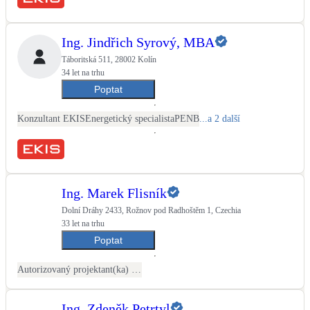
Ing. Jindřich Syrový, MBA
Táboritská 511, 28002 Kolín
34 let na trhu
Poptat
Konzultant EKIS
Energetický specialista
PENB
...a 2 další
Ing. Marek Flisník
Dolní Dráhy 2433, Rožnov pod Radhoštěm 1, Czechia
33 let na trhu
Poptat
Autorizovaný projektant(ka) ČKAIT - stavební
Ing. Zdeněk Petrtyl