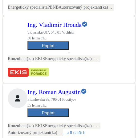
Energetický specialista
PENB
Autorizovaný projektant(ka) ČKAIT - stavební
LED osvětlení
Vnitřní i venkovní
Ing. Vladimír Hrouda
Slovanská 887, 543 01 Vrchlabí
Retence deštové vody
36 let na trhu
Akumulace dešťovky
Poptat
Konzultant(ka) EKIS
Energetický specialista(ka) - PENB
NEW
Zelená střecha
Vegetační střechy
NEW
Větrné elektrárny
Malé i velké turbíny
Ing. Roman Augustin
Plumlovská 88, 796 01 Prostějov
35 let na trhu
Poptat
Konzultant(ka) EKIS
Energetický specialista(ka) - PENB
Autorizovaný projektant(ka) ČKAIT - stavební
...a 8 dalších