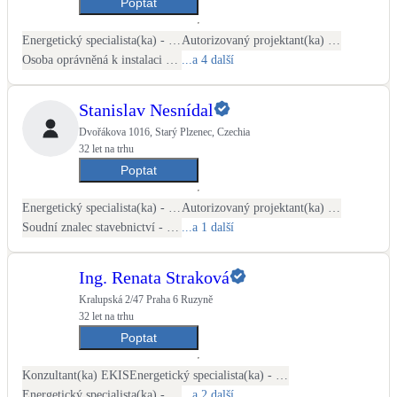
Poptat
Energetický specialista(ka) - PENB
Autorizovaný projektant(ka) ČKAIT - TZB
Osoba oprávněná k instalaci OZE
...a 4 další
Stanislav Nesnídal
Dvořákova 1016, Starý Plzenec, Czechia
32 let na trhu
Poptat
Energetický specialista(ka) - PENB
Autorizovaný projektant(ka) ČKAIT - stavební
Soudní znalec stavebnictví - stavby obytné
...a 1 další
Ing. Renata Straková
Kralupská 2/47 Praha 6 Ruzyně
32 let na trhu
Poptat
Konzultant(ka) EKIS
Energetický specialista(ka) - PENB
Energetický specialista(ka) - energetické audity / posudky
...a 2 další