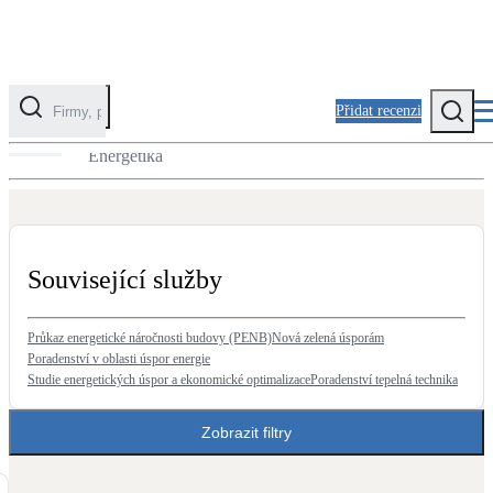
Přidat recenzi
Tepelné ztráty domu pro návrh zdroje tepla
Energetika
Kategorie
Fotovoltaika
Solární ohřev vody
Související služby
Tepelná čerpadla
Klimatizace pro vytápění
Průkaz energetické náročnosti budovy (PENB)
Nová zelená úsporám
Poradenství v oblasti úspor energie
Studie energetických úspor a ekonomické optimalizace
Poradenství tepelná technika
Zateplení
Obálka budovy
Zobrazit filtry