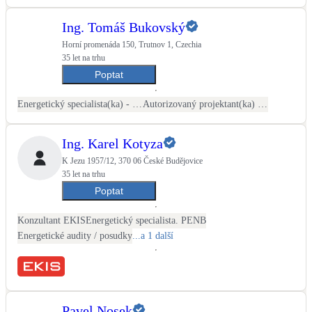
Ing. Tomáš Bukovský
Horní promenáda 150, Trutnov 1, Czechia
35 let na trhu
Poptat
Energetický specialista(ka) - PENB
Autorizovaný projektant(ka) ČKAIT - stavební
Ing. Karel Kotyza
K Jezu 1957/12, 370 06 České Budějovice
35 let na trhu
Poptat
Konzultant EKIS
Energetický specialista. PENB
Energetické audity / posudky
...a 1 další
Pavel Nosek