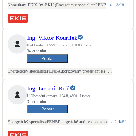
Konzultant EKIS (m-EKIS)
Energetický specialista
PENB
...a 1 další
Ing. Viktor Kouřílek
Nad Palatou 3055/1, Smíchov, 150 00 Praha
34 let na trhu
Poptat
Energetický specialista
PENB
Autorizovaný projektant(ka) ČKAIT - TZB
Ing. Jaromír Král
U Obchodní komory 1194/8, 46001 Liberec
34 let na trhu
Poptat
Energetický specialista
PENB
Energetické audity / posudky
...a 2 další