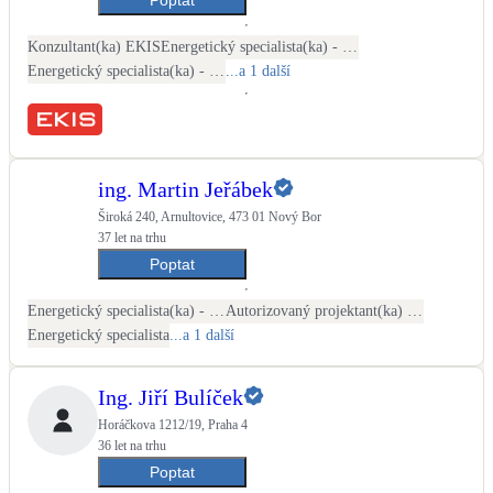
Kotle
Hlavní zdroje vytápění
Konzultant(ka) EKIS
Energetický specialista(ka) - PENB
Energetický specialista(ka) - energetické audity / posudky
...a 1 další
Bateriové úložiště
Pouze velké BESS
ing. Martin Jeřábek
Novostavby
Široká 240, Arnultovice, 473 01 Nový Bor
37 let na trhu
Poptat
Stínicí technika
Žaluzie, markýzy, pergoly
Energetický specialista(ka) - PENB
Autorizovaný projektant(ka) ČKAIT - stavební
Energetický specialista
...a 1 další
Rekuperace tepla odpadní vody
Šedá i černá odpadní voda
Ing. Jiří Bulíček
Horáčkova 1212/19, Praha 4
Kamna / krby
36 let na trhu
Doplňkové zdroje vytápění
Poptat