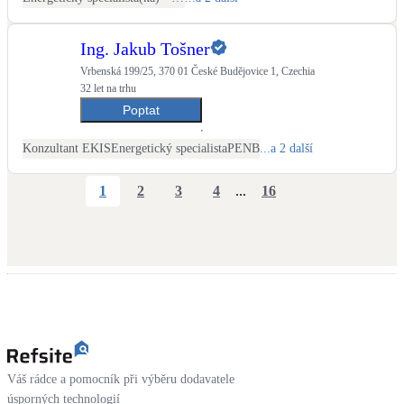
Ing. Jakub Tošner
Vrbenská 199/25, 370 01 České Budějovice 1, Czechia
32 let na trhu
Poptat
Konzultant EKIS
Energetický specialista
PENB
...a 2 další
1
2
3
4
...
16
Váš rádce a pomocník při výběru dodavatele
úsporných technologií