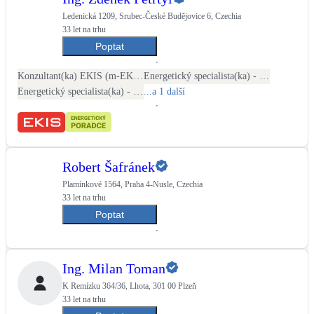
Ledenická 1209, Srubec-České Budějovice 6, Czechia
33 let na trhu
Poptat
Konzultant(ka) EKIS (m-EKIS)
Energetický specialista(ka) - PENB
Energetický specialista(ka) - energetické audity / posudky
...a 1 další
Robert Šafránek
Plamínkové 1564, Praha 4-Nusle, Czechia
33 let na trhu
Poptat
Ing. Milan Toman
K Remízku 364/36, Lhota, 301 00 Plzeň
33 let na trhu