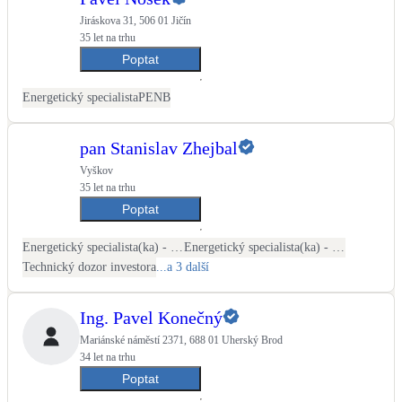
Jiráskova 31, 506 01 Jičín
35 let na trhu
Poptat
Energetický specialista
PENB
pan Stanislav Zhejbal
Vyškov
35 let na trhu
Poptat
Energetický specialista(ka) - PENB
Energetický specialista(ka) - energetické audity / posudky
Technický dozor investora
...a 3 další
Ing. Pavel Konečný
Mariánské náměstí 2371, 688 01 Uherský Brod
34 let na trhu
Poptat