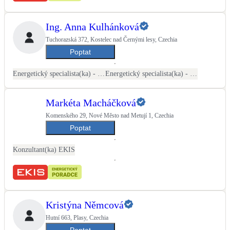
LED osvětlení
Ing. Anna Kulhánková
Vnitřní i venkovní
Tuchorazská 372, Kostelec nad Černými lesy, Czechia
Poptat
Retence deštové vody
Akumulace dešťovky
Energetický specialista(ka) - PENB
Energetický specialista(ka) - energetické audity / posudky
NEW
Zelená střecha
Markéta Macháčková
Vegetační střechy
Komenského 29, Nové Město nad Metují 1, Czechia
Poptat
NEW
Větrné elektrárny
Malé i velké turbíny
Konzultant(ka) EKIS
Kristýna Němcová
Hutní 663, Plasy, Czechia
Poptat