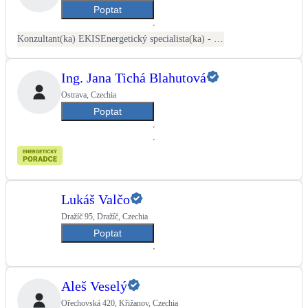
Poptat
Konzultant(ka) EKIS
Energetický specialista(ka) - PENB
Ing. Jana Tichá Blahutová
Ostrava, Czechia
Poptat
Lukáš Valčo
Dražíč 95, Dražíč, Czechia
Poptat
Aleš Veselý
Ořechovská 420, Křižanov, Czechia