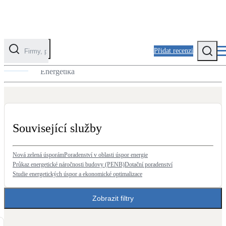
Přidat recenzi
Renovační pas
Energetika
Kategorie
Fotovoltaika
Solární ohřev vody
Související služby
Tepelná čerpadla
Klimatizace pro vytápění
Nová zelená úsporám
Poradenství v oblasti úspor energie
Průkaz energetické náročnosti budovy (PENB)
Dotační poradenství
Studie energetických úspor a ekonomické optimalizace
Zateplení
Obálka budovy
Zobrazit filtry