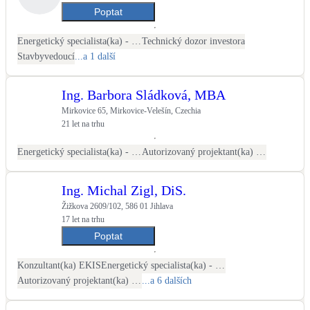
Poptat
Energetický specialista(ka) - PENB
Technický dozor investora
Stavbyvedoucí
...a 1 další
Ing. Barbora Sládková, MBA
Mirkovice 65, Mirkovice-Velešín, Czechia
21 let na trhu
Energetický specialista(ka) - PENB
Autorizovaný projektant(ka) ČKAIT - stavební
Ing. Michal Zigl, DiS.
Žižkova 2609/102, 586 01 Jihlava
17 let na trhu
Poptat
Konzultant(ka) EKIS
Energetický specialista(ka) - PENB
Autorizovaný projektant(ka) ČKAIT - stavební
...a 6 dalších