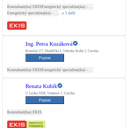
Kotle
Konzultant(ka) EKIS
Energetický specialista(ka) - PENB
Hlavní zdroje vytápění
Energetický specialista(ka) - energetické audity / posudky
...a 3 další
Bateriové úložiště
Pouze velké BESS
Ing. Petra Kozáková
Konečná 117, Hradišťko I, Veltruby-Kolín 2, Czechia
Novostavby
Poptat
Konzultant(ka) EKIS
Energetický specialista(ka) - PENB
Stínicí technika
Žaluzie, markýzy, pergoly
Renata Kubík
U Lesíka 1036, Vratimov 1, Czechia
Rekuperace tepla odpadní vody
Šedá i černá odpadní voda
Poptat
Konzultant(ka) EKIS
Kamna / krby
Doplňkové zdroje vytápění