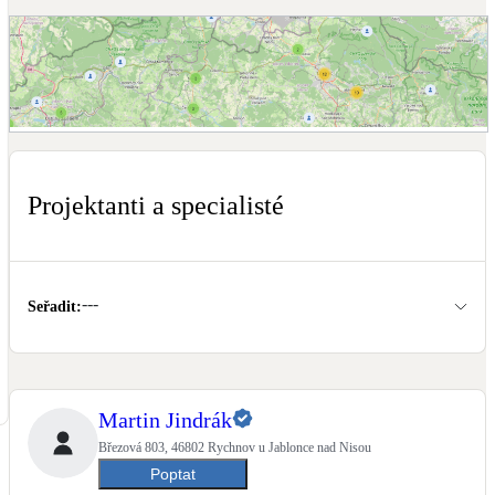
Dotační, energetické služby
Solární termický systém
Na přípravu teplé vody i přitápění
Zobrazit mapu projektantů a specialistů
Klimatizace
Tepelná čerpadla na chlazení
Projektanti a specialisté
Větrání s rekuperací
Teplovzdušné vytápění
---
Seřadit
:
Okna / dveře
Balkonové sestavy
Martin Jindrák
Rekonstrukce
Březová 803, 46802 Rychnov u Jablonce nad Nisou
Poptat