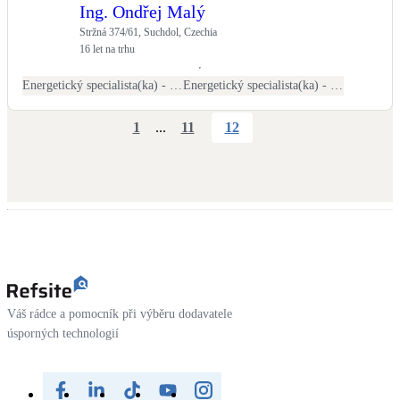
Ing. Ondřej Malý
Stržná 374/61, Suchdol, Czechia
16 let na trhu
Energetický specialista(ka) - PENB
Energetický specialista(ka) - energetické audity / posudky
1
...
11
12
Váš rádce a pomocník při výběru dodavatele
úsporných technologií