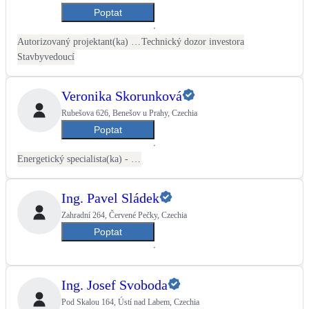
Poptat
Autorizovaný projektant(ka) ČKAIT - stavební
Technický dozor investora
Stavbyvedoucí
Veronika Skorunková
Rubešova 626, Benešov u Prahy, Czechia
Poptat
Energetický specialista(ka) - PENB
Ing. Pavel Sládek
Zahradní 264, Červené Pečky, Czechia
Poptat
Ing. Josef Svoboda
Pod Skalou 164, Ústí nad Labem, Czechia