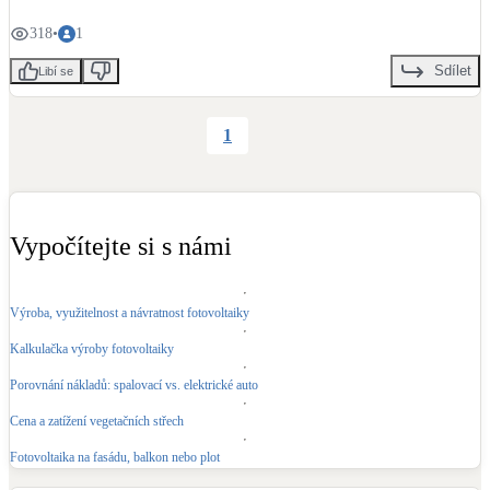
318
•
1
Sdílet
Libí se
1
Vypočítejte si s námi
Výroba, využitelnost a návratnost fotovoltaiky
Kalkulačka výroby fotovoltaiky
Porovnání nákladů: spalovací vs. elektrické auto
Cena a zatížení vegetačních střech
Fotovoltaika na fasádu, balkon nebo plot