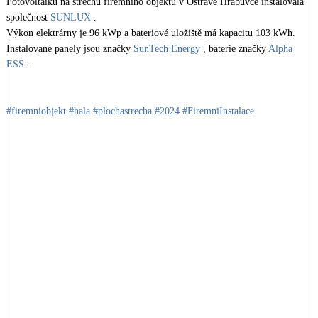
Fotovoltaiku na střechu firemního objektu v Ostravě Hrabůvce instalovala 
společnost 
SUNLUX
 . 

LED osvětlení
Výkon elektrárny je 96 kWp a bateriové uložiště má kapacitu 103 kWh. 
Vnitřní i venkovní
Instalované panely jsou značky 
SunTech Energy
 , baterie značky 
Alpha 
ESS
 .

Retence deštové vody
Akumulace dešťovky
#firemniobjekt
#hala
#plochastrecha
#2024
#FiremniInstalace
NEW
Zelená střecha
Vegetační střechy
NEW
Větrné elektrárny
Malé i velké turbíny