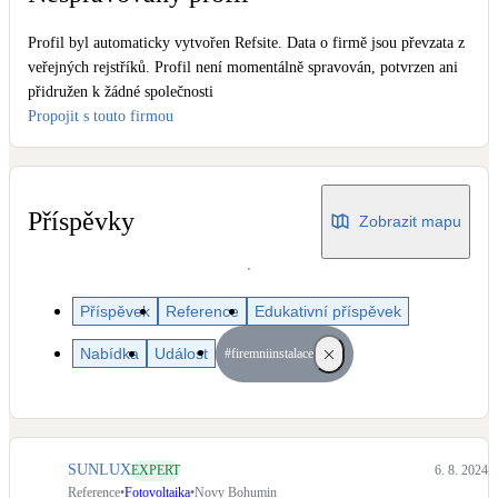
Dotační, energetické služby
Profil byl automaticky vytvořen Refsite. Data o firmě jsou převzata z
veřejných rejstříků. Profil není momentálně spravován, potvrzen ani
Solární termický systém
přidružen k žádné společnosti
Na přípravu teplé vody i přitápění
Propojit s touto firmou
Klimatizace
Tepelná čerpadla na chlazení
Příspěvky
Zobrazit mapu
Větrání s rekuperací
Teplovzdušné vytápění
Příspěvek
Reference
Edukativní příspěvek
Okna / dveře
Nabídka
Událost
#firemniinstalace
Balkonové sestavy
Rekonstrukce
SUNLUX
EXPERT
6. 8. 2024
Reference
•
Fotovoltaika
•
Novy Bohumin