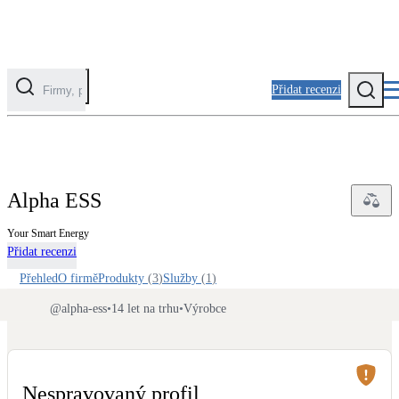
Přidat recenzi
Kategorie
Fotovoltaika
Alpha ESS
Solární ohřev vody
Your Smart Energy
Přidat recenzi
Tepelná čerpadla
Klimatizace pro vytápění
Přehled
O firmě
Produkty
(
3
)
Služby
(
1
)
@
alpha-ess
•
14 let na trhu
•
Výrobce
Zateplení
Obálka budovy
Nespravovaný profil