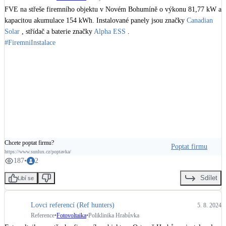
Kotle
FVE na střeše firemního objektu v Novém Bohumíně o výkonu 81,77 kW a 
Hlavní zdroje vytápění
kapacitou akumulace 154 kWh. Instalované panely jsou značky 
Canadian 
Solar
 , střídač a baterie značky 
Alpha ESS
#FiremniInstalace
Bateriové úložiště
Pouze velké BESS
Novostavby
Stínicí technika
Žaluzie, markýzy, pergoly
Chcete poptat firmu?
Poptat firmu
https://www.sunlux.cz/poptavka/
187
•
2
Rekuperace tepla odpadní vody
Šedá i černá odpadní voda
Sdílet
Libí se
Kamna / krby
Lovci referencí (Ref hunters)
5. 8. 2024
Doplňkové zdroje vytápění
Reference
•
Fotovoltaika
•
Poliklinika Hrabůvka