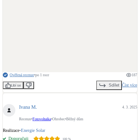
Ověřená recenze
•
po 1 roce
187
Číst více
Sdílet
Libí se
Ivana M.
4. 3. 2025
Recenze
•
Fotovoltaika
•
Ohrobec
•
Běžný dům
Realizace
•
Energie Solar
Doporučuji
100
%