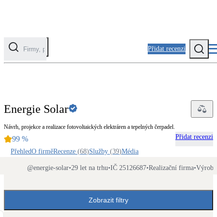
Přidat recenzi
Kategorie
Fotovoltaika
Energie Solar
Solární ohřev vody
Návrh, projekce a realizace fotovoltaických elektráren a tepelných čerpadel.
Přidat recenzi
99
%
Tepelná čerpadla
Klimatizace pro vytápění
Přehled
O firmě
Recenze
(
68
)
Služby
(
39
)
Média
@
energie-solar
•
29 let na trhu
•
IČ 25126687
•
Realizační firma
•
Výrobc
Zateplení
Obálka budovy
Zobrazit filtry