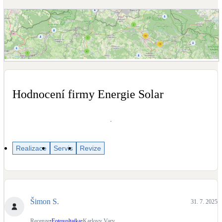
Dotační, energetické služby
Solární termický systém
Na přípravu teplé vody i přitápění
Zobrazit mapu recenzí
Klimatizace
Tepelná čerpadla na chlazení
Hodnocení firmy Energie Solar
Větrání s rekuperací
Teplovzdušné vytápění
Realizace
Servis
Revize
Okna / dveře
Balkonové sestavy
Rekonstrukce
Šimon S.
31. 7. 2025
Recenze
•
Fotovoltaika
•
Karlovy Vary