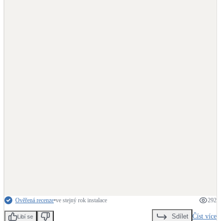
LED osvětlení
Vnitřní i venkovní
Retence deštové vody
Akumulace dešťovky
NEW
Zelená střecha
Vegetační střechy
NEW
Větrné elektrárny
Malé i velké turbíny
Ověřená recenze
•
ve stejný rok instalace
292
Číst více
Sdílet
Libí se