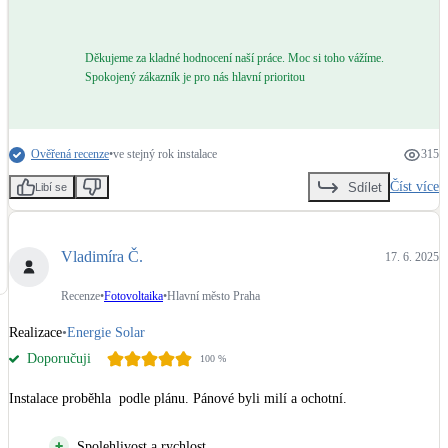
Děkujeme za kladné hodnocení naší práce. Moc si toho vážíme.
Spokojený zákazník je pro nás hlavní prioritou
Ověřená recenze
•
ve stejný rok instalace
315
Číst více
Sdílet
Libí se
Vladimíra Č.
17. 6. 2025
Recenze
•
Fotovoltaika
•
Hlavní město Praha
Realizace
•
Energie Solar
Doporučuji
100
%
Instalace proběhla  podle plánu. Pánové byli milí a ochotní.
Spolehlivost a rychlost