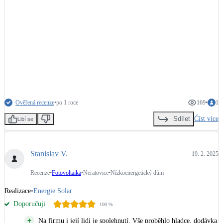
Ověřená recenze
•
po 1 roce
169
•
1
Číst více
Sdílet
Libí se
Stanislav V.
19. 2. 2025
Recenze
•
Fotovoltaika
•
Neratovice
•
Nízkoenergetický dům
Realizace
•
Energie Solar
Doporučuji
100
%
Na firmu i její lidi je spolehnutí. Vše proběhlo hladce, dodávka