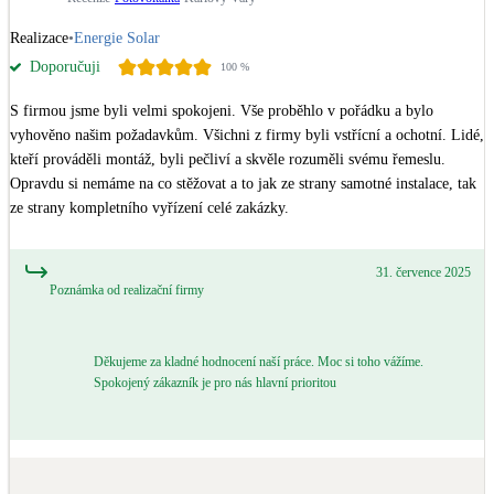
Kotle
Realizace
•
Energie Solar
Hlavní zdroje vytápění
Doporučuji
100
%
Bateriové úložiště
S firmou jsme byli velmi spokojeni. Vše proběhlo v pořádku a bylo 
Pouze velké BESS
vyhověno našim požadavkům. Všichni z firmy byli vstřícní a ochotní. Lidé, 
kteří prováděli montáž, byli pečliví a skvěle rozuměli svému řemeslu. 
Opravdu si nemáme na co stěžovat a to jak ze strany samotné instalace, tak 
Novostavby
ze strany kompletního vyřízení celé zakázky.
31. července 2025
Stínicí technika
Poznámka od realizační firmy
Žaluzie, markýzy, pergoly
Rekuperace tepla odpadní vody
Děkujeme za kladné hodnocení naší práce. Moc si toho vážíme.
Šedá i černá odpadní voda
Spokojený zákazník je pro nás hlavní prioritou
Kamna / krby
Doplňkové zdroje vytápění