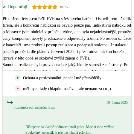
Doporučuji
100
%
Před třemi lety jsem řešil FVE na střeše svého baráku. Oslovil jsem několik 
firem, ale s konkrétní nabídkou se ozvalo pouze pár. Indikativní nabídku od 
p.Moravce jsem obdržel v průběhu týdne, a ta byla nejadekvátnější, protože 
ceny komponent nebyly předražené a odpovídaly tržním. Po osobní schůzce 
v kanceláři jsme probrali postup realizace a podepsali smlouvu. Instalace 
panelů proběhla dle plánu v červenci 2022, i přes fotovoltaickou horečku 
(pravě v této době se skokové zvýšil zájem o FVE).

Samotna realizace byla provedena bez jakýchkoliv starostí z mé strany. Po 
zprovoznění mi pak poslali předvyplněnou žádost o dotace a návody, ani s 
tím mi nedělali hlavu.

Ochota a profesionální jednání mě přesvědčily
Samotna FVE běží třetí rok bez problému, žádnou údržbu nepotřebuje. 
měl bych tady chlapům nadávat, ale nemám za co ;)
Díky baterkám snížil jsem spotřebu ze sítě skoro o 5x a tak jsem připraven 
na kteroukoli budoucí energetickou krizi.
19. února 2025
Poznámka od realizační firmy
Děkujeme za kladné hodnocení naší práce. Moc si toho vážíme.
Spokojený zákazník je pro nás hlavní prioritou