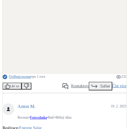
Ověřená recenze
•
po 1 roce
232
Kontaktovat
Číst více
Sdílet
Libí se
Anton M.
19. 2. 2025
Recenze
•
Fotovoltaika
•
Bašť
•
Běžný dům
Realizace
•
Energie Solar