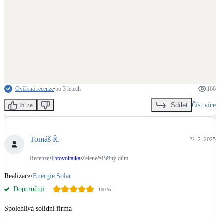
Ověřená recenze
•
po 3 letech
166
Číst více
Sdílet
Libí se
Tomáš Ř.
22. 2. 2025
Recenze
•
Fotovoltaika
•
Zeleneč
•
Běžný dům
Realizace
•
Energie Solar
Doporučuji
100
%
Spolehlivá solidní firma