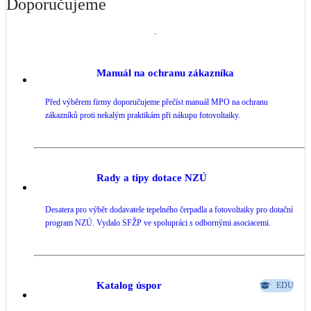
Doporučujeme
Manuál na ochranu zákazníka
Před výběrem firmy doporučujeme přečíst manuál MPO na ochranu
zákazníků proti nekalým praktikám při nákupu fotovoltaiky.
Rady a tipy dotace NZÚ
Desatera pro výběr dodavatele tepelného čerpadla a fotovoltaiky pro dotační
program NZÚ. Vydalo SFŽP ve spolupráci s odbornými asociacemi.
Katalog úspor
EDU