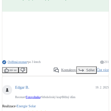
Ověřená recenze
•
po 3 letech
211
Kontaktovat
Číst více
Sdílet
Libí se
Edgar B.
19. 2. 2025
Recenze
•
Fotovoltaika
•
Středočeský kraj
•
Běžný dům
Realizace
•
Energie Solar