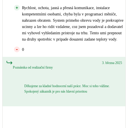
Rychlost, ochota, jasná a přesná komunikace, instalace
kompetentními osobami, chyba byla v programaci měniče,
nahrazen obratem. System primeho ohrevu vody je prekvapive
ucinny a lze ho ridit vzdalene, coz jsem pozadoval a dodavatel
mi vyhovel vyhledanim pristroje na trhu. Tento umi prepnout
na druhy spotrebic v pripade dosazeni zadane teploty vody.
0
3. března 2025
Poznámka od realizační firmy
Děkujeme za kladné hodnocení naší práce. Moc si toho vážíme.
Spokojený zákazník je pro nás hlavní prioritou