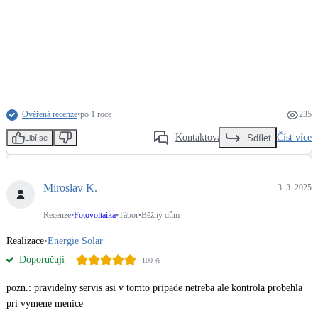
Ověřená recenze
•
po 1 roce
235
Kontaktovat
Číst více
Sdílet
Libí se
Miroslav K.
3. 3. 2025
Recenze
•
Fotovoltaika
•
Tábor
•
Běžný dům
Realizace
•
Energie Solar
Doporučuji
100
%
pozn.: pravidelny servis asi v tomto pripade netreba ale kontrola probehla 
pri vymene menice