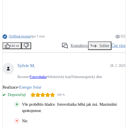
Ověřená recenze
•
po 1 roce
352
Kontaktovat
Číst více
Sdílet
Libí se
Sylvie M.
28. 2. 2025
Recenze
•
Fotovoltaika
•
Středočeský kraj
•
Nízkoenergetický dům
Realizace
•
Energie Solar
Doporučuji
100
%
Vše proběhlo hladce. fotovoltaika běhá jak má. Maximální
spokojenost.
Nic