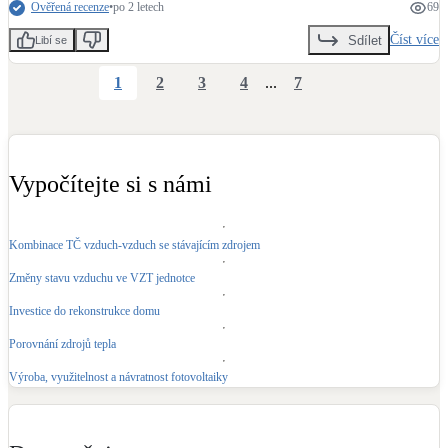
Ověřená recenze
•
po 2 letech
69
Číst více
Sdílet
Libí se
1
2
3
4
...
7
Vypočítejte si s námi
Kombinace TČ vzduch-vzduch se stávajícím zdrojem
Změny stavu vzduchu ve VZT jednotce
Investice do rekonstrukce domu
Porovnání zdrojů tepla
Výroba, využitelnost a návratnost fotovoltaiky