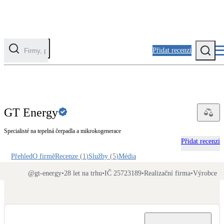
Přidat recenzi
Kategorie
Fotovoltaika
GT Energy
Solární ohřev vody
Specialisté na tepelná čerpadla a mikrokogenerace
Přidat recenzi
Tepelná čerpadla
Klimatizace pro vytápění
Přehled
O firmě
Recenze
(
1
)
Služby
(
5
)
Média
@
gt-energy
•
28 let na trhu
•
IČ 25723189
•
Realizační firma
•
Výrobce
Zateplení
Obálka budovy