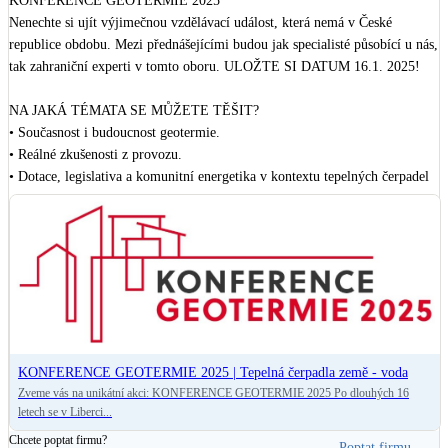
KONFERENCE GEOTERMIE 2025

Nenechte si ujít výjimečnou vzdělávací událost, která nemá v České 
republice obdobu. Mezi přednášejícími budou jak specialisté působící u nás, 
tak zahraniční experti v tomto oboru. ULOŽTE SI DATUM 16.1. 2025!

NA JAKÁ TÉMATA SE MŮŽETE TĚŠIT?

• Současnost i budoucnost geotermie.

• Reálné zkušenosti z provozu.

• Dotace, legislativa a komunitní energetika v kontextu tepelných čerpadel 
země/voda.

• Hydrogeologie a problematika injektování vrtů.

• Zkušenosti ze zahraničí – situace v oblasti geotermie u našich sousedů.

A NA KOHO SE UŽ NYNÍ MŮŽETE TĚŠIT?

- Jan Řežáb - ekologický nadšenec, majitel 
JRD
- Richard Beber - ředitel společnosti 
GT Energy
- Ondřej Kaňka - obchodní ředitel společnosti 
GEROtop
KONFERENCE GEOTERMIE 2025 | Tepelná čerpadla země - voda
- Rüdiger Grimm - mezinárodní expert, specialista na mělkou geotermii

Zveme vás na unikátní akci: KONFERENCE GEOTERMIE 2025 Po dlouhých 16
- Thomas Popp - expert v oblasti tlakové injektáže vrtů

letech se v Liberci...
- Stanislav Mach - expert v oblasti tepelných čerpadel

Chcete poptat firmu?
- Petr Kotek - jednatel 
EnergySim s.r.o.
  s.r.o., zakladatel Refsite.info a 
Poptat firmu