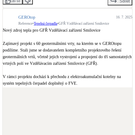
Sdílet
Libí se
LED osvětlení
Vnitřní i venkovní
GEROtop
16. 7. 2025
Reference
•
Tepelná čerpadla
•
GFŘ Vzdělávací zařízení Smilovice
Nový zdroj tepla pro GFŘ Vzdělávací zařízení Smilovice

Retence deštové vody
Akumulace dešťovky
Zajímavý projekt s 60 geotermálními vrty, na kterém se v GEROtopu 
podílíme. Stali jsme se dodavatelem kompletního projektového řešení 
geotermálních vrtů, včetně jejich vystrojení a propojení do tří samostatných 
NEW
Zelená střecha
vrtných polí ve Vzdělávacím zařízení Smilovice (GFŘ).

Vegetační střechy
V rámci projektu dochází k přechodu z elektroakumulační kotelny na 
NEW
Větrné elektrárny
systém tepelných čerpadel doplněný o FVE.

Malé i velké turbíny
Naše řešení podpoří:

- vytápění,

- chlazení,

- ohřev teplé a bazénové vody.

Projekt vzniká ve spolupráci s:
