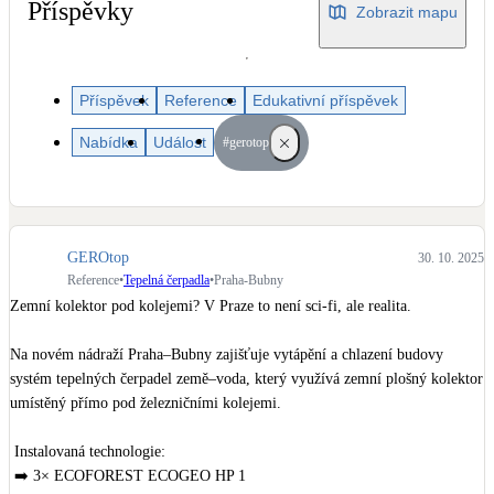
Dotační, energetické služby
Příspěvky
Zobrazit mapu
Solární termický systém
Příspěvek
Reference
Edukativní příspěvek
Na přípravu teplé vody i přitápění
Nabídka
Událost
#gerotop
Klimatizace
Tepelná čerpadla na chlazení
Větrání s rekuperací
GEROtop
30. 10. 2025
Teplovzdušné vytápění
Reference
•
Tepelná čerpadla
•
Praha-Bubny
Zemní kolektor pod kolejemi? V Praze to není sci-fi, ale realita.

Okna / dveře
Na novém nádraží Praha–Bubny zajišťuje vytápění a chlazení budovy 
Balkonové sestavy
systém tepelných čerpadel země–voda, který využívá zemní plošný kolektor 
umístěný přímo pod železničními kolejemi.

Rekonstrukce
 Instalovaná technologie:

 ➡️ 3× ECOFOREST ECOGEO HP 1
