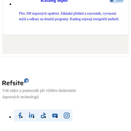
Katalog úspor
EDU
Přes 200 úsporných opatření. Základní přehled a rozcestník, vyvracení
mýtů a odkazy na dotační programy. Katalog sepisují energetičtí auditoři.
Váš rádce a pomocník při výběru dodavatele
úsporných technologií