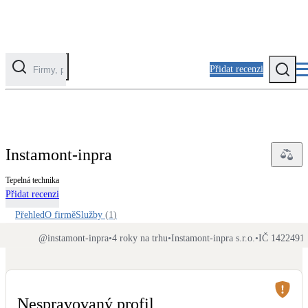
Přidat recenzi
Kategorie
Fotovoltaika
Instamont-inpra
Solární ohřev vody
Tepelná technika
Přidat recenzi
Tepelná čerpadla
Klimatizace pro vytápění
Přehled
O firmě
Služby
(
1
)
@
instamont-inpra
•
4 roky na trhu
•
Instamont-inpra s.r.o.
•
IČ 1422491
Zateplení
Obálka budovy
Nespravovaný profil