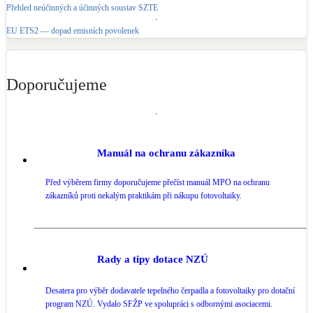
Přehled neúčinných a účinných soustav SZTE
EU ETS2 — dopad emisních povolenek
Doporučujeme
Manuál na ochranu zákazníka
Před výběrem firmy doporučujeme přečíst manuál MPO na ochranu
zákazníků proti nekalým praktikám při nákupu fotovoltaiky.
Rady a tipy dotace NZÚ
Desatera pro výběr dodavatele tepelného čerpadla a fotovoltaiky pro dotační
program NZÚ. Vydalo SFŽP ve spolupráci s odbornými asociacemi.