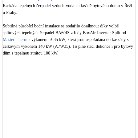
Kotle
Kaskáda tepelných čerpadel vzduch-voda na fasádě bytového domu v Řeži 
Hlavní zdroje vytápění
u Prahy.

Subtilně působící boční instalace se podařilo dosáhnout díky volbě 
Bateriové úložiště
splitových tepelných čerpadel BA60IS z řady BoxAir Inverter Split od 
Pouze velké BESS
Master Therm
 s výkonem až 35 kW, která jsou uspořádána do kaskády s 
celkovým výkonem 140 kW (A7W35). To plně stačí dokonce i pro bytový 
dům s tepelnou ztrátou 100 kW.

Novostavby
Vnější jednotky jsou kompaktní, usazené na stěně na speciální konzoli a 
vzhledem k absenci kompresorů jsou i velmi tiché, lehké a bez vibrací. 
Stínicí technika
Instalace ve výšce poskytuje ochranu proti vandalům nebo krádeži, a navíc 
Žaluzie, markýzy, pergoly
díky ní není nutné vlastnit pozemek určený k umístění jednotek.

„Jde o oblíbené a stále častější řešení pro bytové domy včetně paneláků. 
Rekuperace tepla odpadní vody
Šedá i černá odpadní voda
Tato řešení dokáží využít všechny výhody moderních tepelných čerpadel, 
jako jsou úsporný a tichý provoz, nezávislost domu na plynu nebo 
centrálním vytápěním a jeho v posledních letech kolísavých cenách a 
Kamna / krby
samozřejmě také komfort pro obsluhu bez nutnosti řešit revize komínů, 
Doplňkové zdroje vytápění
plynového potrubí a zařízení. Systémy jsou dodávány včetně dálkového 