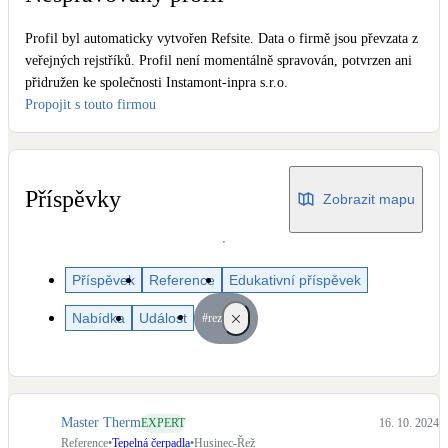
Dotační, energetické služby
Profil byl automaticky vytvořen Refsite. Data o firmě jsou převzata z
veřejných rejstříků. Profil není momentálně spravován, potvrzen ani
Solární termický systém
přidružen ke společnosti Instamont-inpra s.r.o.
Na přípravu teplé vody i přitápění
Propojit s touto firmou
Klimatizace
Tepelná čerpadla na chlazení
Příspěvky
Zobrazit mapu
Větrání s rekuperací
Teplovzdušné vytápění
Příspěvek
Reference
Edukativní příspěvek
Okna / dveře
Nabídka
Událost
#rez
Balkonové sestavy
Rekonstrukce
Master Therm
EXPERT
16. 10. 2024
Reference
•
Tepelná čerpadla
•
Husinec-Řež