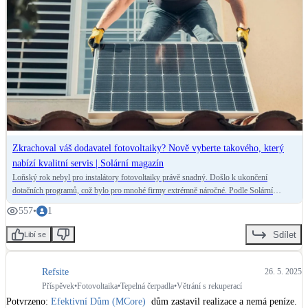
Kotle
Hlavní zdroje vytápění
Bateriové úložiště
Pouze velké BESS
Novostavby
Zkrachoval váš dodavatel fotovoltaiky? Nově vyberte takového, který
nabízí kvalitní servis | Solární magazín
Stínicí technika
Loňský rok nebyl pro instalátory fotovoltaiky právě snadný. Došlo k ukončení
Žaluzie, markýzy, pergoly
dotačních programů, což bylo pro mnohé firmy extrémně náročné. Podle Solární
asociace tak ukončily svou činnost i společnosti, které měly solidní základy. Jak se
557
•
1
zachovat, pokud právě váš dodavatel fotovoltaiky zkrachuje?
Rekuperace tepla odpadní vody
Sdílet
Libí se
Šedá i černá odpadní voda
Refsite
26. 5. 2025
Kamna / krby
Příspěvek
•
Fotovoltaika
•
Tepelná čerpadla
•
Větrání s rekuperací
Doplňkové zdroje vytápění
Potvrzeno: 
Efektivní Dům (MCore)