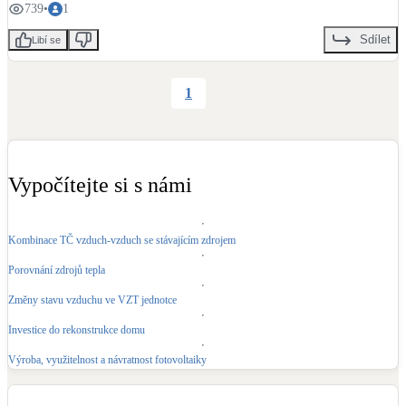
739
•
1
Sdílet
Libí se
1
Vypočítejte si s námi
Kombinace TČ vzduch-vzduch se stávajícím zdrojem
Porovnání zdrojů tepla
Změny stavu vzduchu ve VZT jednotce
Investice do rekonstrukce domu
Výroba, využitelnost a návratnost fotovoltaiky