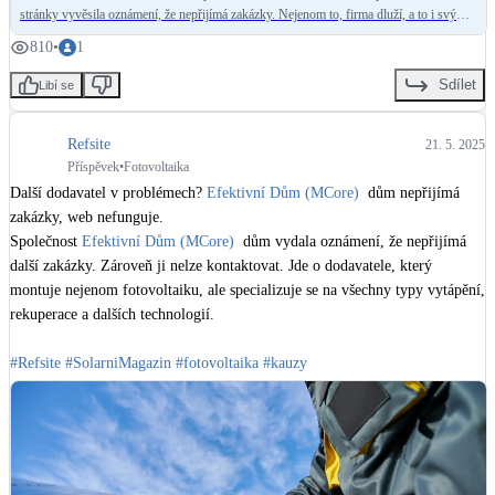
stránky vyvěsila oznámení, že nepřijímá zakázky. Nejenom to, firma dluží, a to i svým
zaměstnancům. Lidé, kteří si zde objednali a uhradili fotovoltaiku, se obávají, že už své
810
•
1
peníze ani soláry nikdy neuvidí.
Sdílet
Libí se
Refsite
21. 5. 2025
Příspěvek
•
Fotovoltaika
Další dodavatel v problémech? 
Efektivní Dům (MCore)
  dům nepřijímá 
zakázky, web nefunguje.

Společnost 
Efektivní Dům (MCore)
  dům vydala oznámení, že nepřijímá 
další zakázky. Zároveň ji nelze kontaktovat. Jde o dodavatele, který 
montuje nejenom fotovoltaiku, ale specializuje se na všechny typy vytápění, 
rekuperace a dalších technologií.

#Refsite
#SolarniMagazin
#fotovoltaika
#kauzy