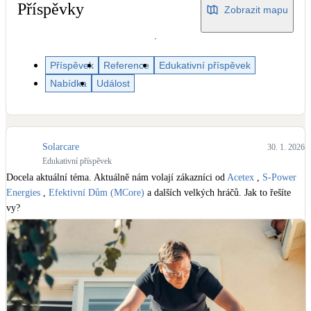
Dotační, energetické služby
Příspěvky
Zobrazit mapu
Solární termický systém
Na přípravu teplé vody i přitápění
Příspěvek
Reference
Edukativní příspěvek
Nabídka
Událost
Klimatizace
Tepelná čerpadla na chlazení
Solarcare
30. 1. 2026
Větrání s rekuperací
Edukativní příspěvek
Teplovzdušné vytápění
Docela aktuální téma. Aktuálně nám volají zákazníci od 
Acetex
 , 
S-Power 
Energies
 , 
Efektivní Dům (MCore)
 a dalších velkých hráčů. Jak to řešíte 
vy?
Okna / dveře
Balkonové sestavy
Rekonstrukce