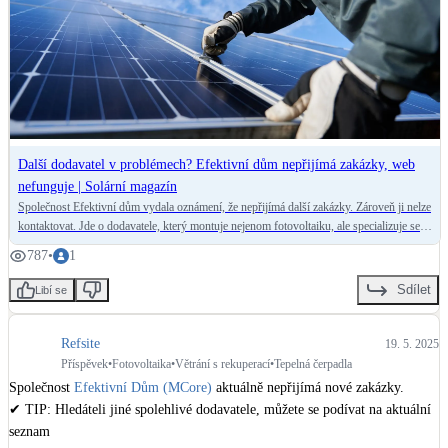
Další dodavatel v problémech? Efektivní dům nepřijímá zakázky, web
nefunguje | Solární magazín
Společnost Efektivní dům vydala oznámení, že nepřijímá další zakázky. Zároveň ji nelze
kontaktovat. Jde o dodavatele, který montuje nejenom fotovoltaiku, ale specializuje se
na všechny typy vytápění, rekuperace a dalších technologií.
787
•
1
Sdílet
Libí se
Refsite
19. 5. 2025
Příspěvek
•
Fotovoltaika
•
Větrání s rekuperací
•
Tepelná čerpadla
Společnost 
Efektivní Dům (MCore)
 aktuálně nepřijímá nové zakázky. 

✔ TIP: Hledáteli jiné spolehlivé dodavatele, můžete se podívat na aktuální 