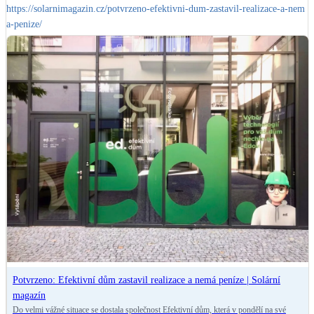
https://solarnimagazin.cz/potvrzeno-efektivni-dum-zastavil-realizace-a-nem
LED osvětlení
a-penize/
Vnitřní i venkovní
Retence deštové vody
Akumulace dešťovky
NEW
Zelená střecha
Vegetační střechy
NEW
Větrné elektrárny
Malé i velké turbíny
Potvrzeno: Efektivní dům zastavil realizace a nemá peníze | Solární
magazín
Do velmi vážné situace se dostala společnost Efektivní dům, která v pondělí na své