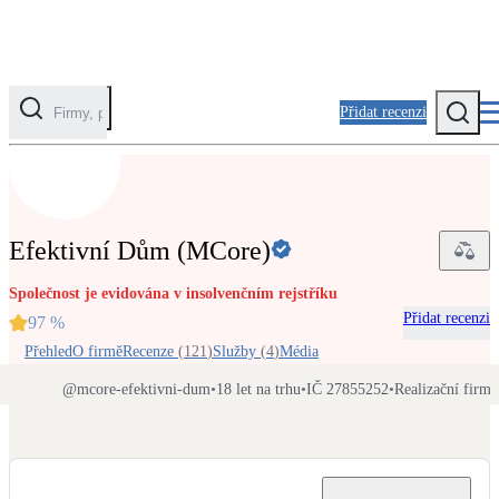
Přidat recenzi
Kategorie
Fotovoltaika
Efektivní Dům (MCore)
Solární ohřev vody
Společnost je evidována v insolvenčním rejstříku
Přidat recenzi
Tepelná čerpadla
97
%
Klimatizace pro vytápění
Přehled
O firmě
Recenze
(
121
)
Služby
(
4
)
Média
@
mcore-efektivni-dum
•
18 let na trhu
•
IČ 27855252
•
Realizační firma
Zateplení
Obálka budovy