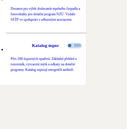
Desatera pro výběr dodavatele tepelného čerpadla a
fotovoltaiky pro dotační program NZÚ. Vydalo
SFŽP ve spolupráci s odbornými asociacemi.
Katalog úspor
EDU
Přes 200 úsporných opatření. Základní přehled a
rozcestník, vyvracení mýtů a odkazy na dotační
programy. Katalog sepisují energetičtí auditoři.