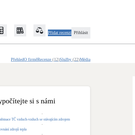
Přidat recenzi
Přihlásit
PROFI
Přehled
O firmě
Recenze
(
12
)
Služby
(
22
)
Média
Zateplení
Obálka budovy
Klimatizace
Tepelná čerpadla na chlazení
ypočítejte si s námi
Rekonstrukce
binace TČ vzduch-vzduch se stávajícím zdrojem
ovnání zdrojů tepla