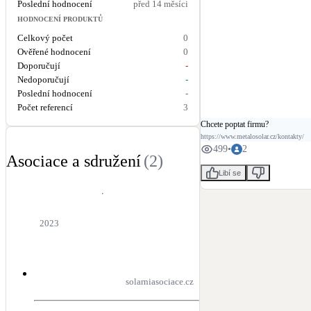
Poslední hodnocení
před 14 měsíci
HODNOCENÍ PRODUKTŮ
Celkový počet
0
Ověřené hodnocení
0
Doporučují
-
Nedoporučují
-
Poslední hodnocení
-
Počet referencí
3
Chcete poptat firmu?
https://www.metalosolar.cz/kontakty/
499
•
2
Asociace a sdružení
(
2
)
Libí se
2023
solarniasociace.cz