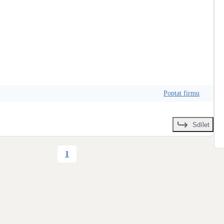
+
1
Poptat firmu
Sdílet
1