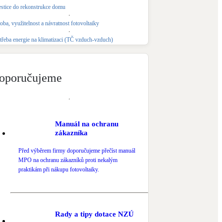
estice do rekonstrukce domu
Novostavby
oba, využitelnost a návratnost fotovoltaiky
třeba energie na klimatizaci (TČ vzduch-vzduch)
Kamna / krby
Doplňkové zdroje vytápění
oporučujeme
NEW
Zelená střecha
Vegetační střechy
Manuál na ochranu
zákazníka
Před výběrem firmy doporučujeme přečíst manuál
MPO na ochranu zákazníků proti nekalým
praktikám při nákupu fotovoltaiky.
Rady a tipy dotace NZÚ