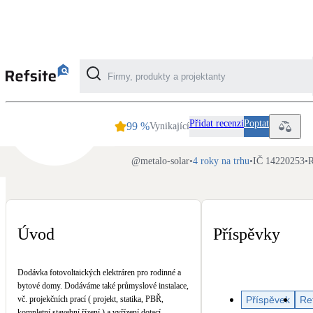
Metalo solar s.r.o.
Kategorie
Přidat recenzi
Poptat
99
%
Vynikající
Fotovoltaika
@
metalo-solar
•
4 roky na trhu
•
IČ 14220253
•
R
Solární ohřev vody
Dotační, energetické služby
Úvod
Příspěvky
Větrání s rekuperací
Dodávka fotovoltaických elektráren pro rodinné a
Teplovzdušné vytápění
bytové domy. Dodáváme také průmyslové instalace,
Příspěvek
Re
vč. projekčních prací ( projekt, statika, PBŘ,
kompletní stavební řízení ) a vyřízení dotací.