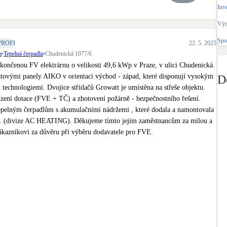
Bateriové úložiště
Inv
Pouze velké BESS
Výr
Spo
PROFI
22. 5. 2025
Rekuperace tepla odpadní vody
a
•
Tepelná čerpadla
•
Chudenická 1077/6
Šedá i černá odpadní voda
ončenou FV elektrárnu o velikosti 49,6 kWp v Praze, v ulici Chudenická. 
átovými panely AIKO v orientaci východ - západ, které disponují vysokým 
D
Retence deštové vody
echnologiemi. Dvojice střídačů Growatt je umístěna na střeše objektu. 
Akumulace dešťovky
ízení dotace (FVE + TČ) a zhotovení požárně - bezpečnostního řešení. 

tepelným čerpadlům s akumulačními nádržemi , které dodala a namontovala 
o. (divize AC HEATING). Děkujeme tímto jejím zaměstnancům za milou a 
zákazníkovi za důvěru při výběru dodavatele pro FVE. 
