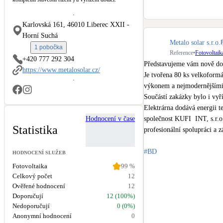
Kotle
Hlavní zdroje vytápění
Karlovská 161, 46010 Liberec XXII -
Horní Suchá
Metalo solar s.r.o.
Stínicí technika
1 pobočka
Reference
•
Fotovoltaik
Žaluzie, markýzy, pergoly
+420 777 292 304
Představujeme vám nově dok
https://www.metalosolar.cz/
Je tvořena 80 ks velkoform
LED osvětlení
výkonem a nejmodernějšími t
Vnitřní i venkovní
Součástí zakázky bylo i vyř
Elektrárna dodává energii 
Hodnocení v čase
společnost KUFI  INT, s.r.
NEW
Větrné elektrárny
Statistika
profesionální spolupráci a 
Malé i velké turbíny
#BD
HODNOCENÍ SLUŽEB
#Bytovýdům
Fotovoltaika
99
%
#Dotace
Celkový počet
12
#FVE
Ověřené hodnocení
12
#AIKO
Doporučují
12 (100%)
Nedoporučují
0 (0%)
AC HEATING (KUFI INT)
Anonymní hodnocení
0