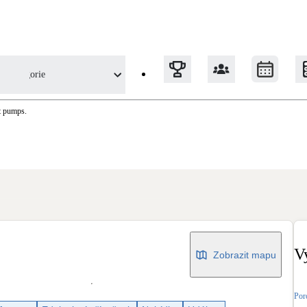
Kategorie
t pumps.
Tepelná čerpadla
Klimatizace pro vytápění
Solární termický systém
Na přípravu teplé vody i přitápění
V
Zobrazit mapu
Okna / dveře
Balkonové sestavy
Por