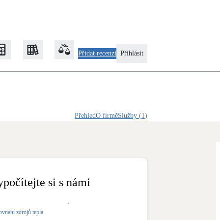
Přidat recenzi
Přihlásit
Zateplení
Přehled
O firmě
Služby
(
1
)
Obálka budovy
Klimatizace
Tepelná čerpadla na chlazení
ypočítejte si s námi
Rekonstrukce
ovnání zdrojů tepla