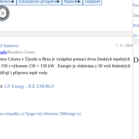
ference
Edukativní příspěvek
Nabídka
Událost
Bateriové úložiště
Kom
Pouze velké BESS
Změ
Pře
Rekuperace tepla odpadní vody
Šedá i černá odpadní voda
EU 
ef hunters)
7. 11. 2024
Retence deštové vody
padla
•
Rezidence Cézava
Akumulace dešťovky
D
ence Cézava v Újezdu u Brna je vytápěná pomocí dvou finských tepelných 
 150 s výkonem 150 + 150 kW.  Energie je získávána z 50 vrtů hlubokých 
šťují i přípravu teplé vody.

l: 
GT Energy
 , 
ICE ENERGY
lna-cerpadla.cz/?page=id,reference.39&lang=cz
cerpadla
#zemevoda
#DomovProSeniory
#PenbA
#FiremniInstalace