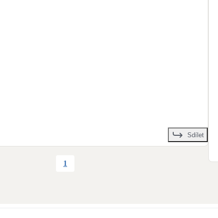
+
3
Sdílet
1