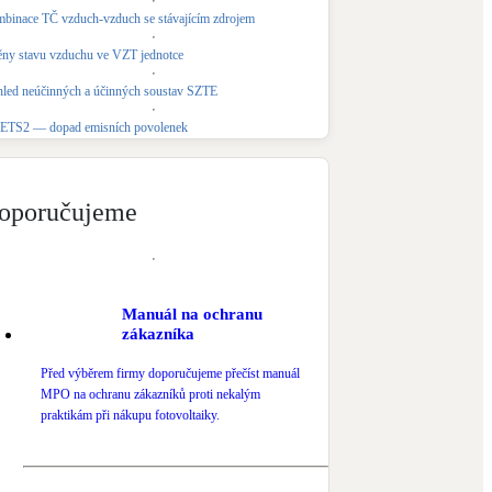
binace TČ vzduch-vzduch se stávajícím zdrojem
Novostavby
ny stavu vzduchu ve VZT jednotce
hled neúčinných a účinných soustav SZTE
Kamna / krby
Doplňkové zdroje vytápění
ETS2 — dopad emisních povolenek
NEW
Zelená střecha
oporučujeme
Vegetační střechy
Manuál na ochranu
zákazníka
Před výběrem firmy doporučujeme přečíst manuál
MPO na ochranu zákazníků proti nekalým
praktikám při nákupu fotovoltaiky.