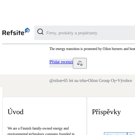
Oilon
The energy transition is promoted by Oilon burners and hea
Kategorie
Přidat recenzi
Fotovoltaika
Solární ohřev vody
@
oilon
•
65 let na trhu
•
Oilon Group Oy
•
Výrobce
Dotační, energetické služby
Úvod
Příspěvky
Větrání s rekuperací
Teplovzdušné vytápění
We are a Finnish family-owned energy and
environmental technology company founded in