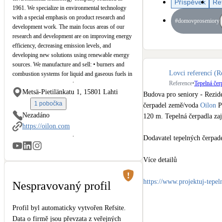
Příspěvek
Re
Kotle
1961. We specialize in environmental technology
Hlavní zdroje vytápění
with a special emphasis on product research and
#domovproseniory
development work. The main focus areas of our
research and development are on improving energy
Stínicí technika
efficiency, decreasing emission levels, and
Žaluzie, markýzy, pergoly
developing new solutions using renewable energy
sources. We manufacture and sell: • burners and
Lovci referencí (R
combustion systems for liquid and gaseous fuels in
LED osvětlení
Reference
•
Tepelná čer
the capacity range of 10 kW – 90 MW • industrial
Metsä-Pietilänkatu 1, 15801 Lahti
Vnitřní i venkovní
heat pumps and water chillers • ground source heat
Budova pro seniory - Rezid
pumps. The service activities are in an important
1 pobočka
čerpadel země/voda 
Oilon
 P
role throughout the products' life cycle. Our
Nezadáno
120 m. Tepelná čerpadla zaji
products are used e.g. in power plants, pulp and
NEW
Větrné elektrárny
https://oilon.com
paper, process industry, waste incineration, marine
Malé i velké turbíny
Dodavatel tepelných čerpade
applications, district heating plants, for heating and
cooling large buildings and facilities, and for
heating private houses. We have production
Více detailů 

facilities in Finland, USA and China. In addition,
we have sales office in Brazil and Germany as well
https://www.projektuj-tepe
Nespravovaný profil
as more than 70 resellers all over the world.
#2024
#HeatPump
#tepelna
Profil byl automaticky vytvořen Refsite.
Data o firmě jsou převzata z veřejných