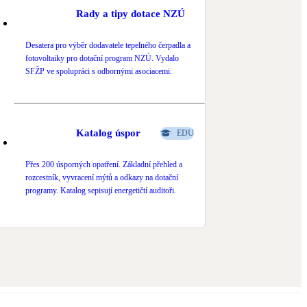
Rady a tipy dotace NZÚ
Desatera pro výběr dodavatele tepelného čerpadla a
fotovoltaiky pro dotační program NZÚ. Vydalo
SFŽP ve spolupráci s odbornými asociacemi.
Katalog úspor
EDU
Přes 200 úsporných opatření. Základní přehled a
rozcestník, vyvracení mýtů a odkazy na dotační
programy. Katalog sepisují energetičtí auditoři.