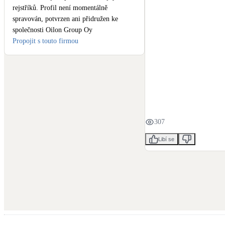
rejstříků. Profil není momentálně
spravován, potvrzen ani přidružen ke
společnosti Oilon Group Oy
Propojit s touto firmou
307
Libí se