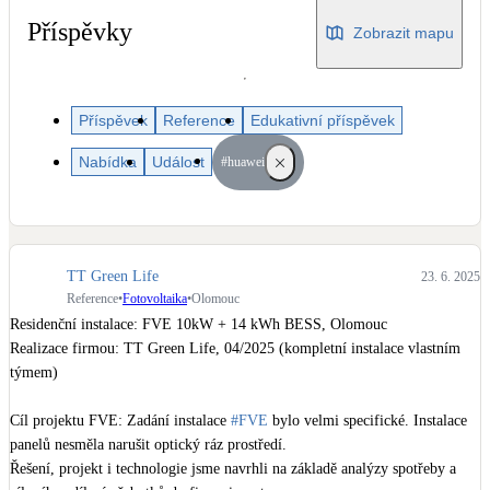
Dotační, energetické služby
Příspěvky
Zobrazit mapu
Solární termický systém
Na přípravu teplé vody i přitápění
Příspěvek
Reference
Edukativní příspěvek
Nabídka
Událost
#huawei
Klimatizace
Tepelná čerpadla na chlazení
Větrání s rekuperací
Teplovzdušné vytápění
TT Green Life
23. 6. 2025
Reference
•
Fotovoltaika
•
Olomouc
Residenční instalace: FVE 10kW + 14 kWh BESS, Olomouc

Okna / dveře
Realizace firmou: TT Green Life, 04/2025 (kompletní instalace vlastním 
Balkonové sestavy
týmem)

Cíl projektu FVE: Zadání instalace 
#FVE
 bylo velmi specifické. Instalace 
Rekonstrukce
panelů nesměla narušit optický ráz prostředí.

Řešení, projekt i technologie jsme navrhli na základě analýzy spotřeby a 