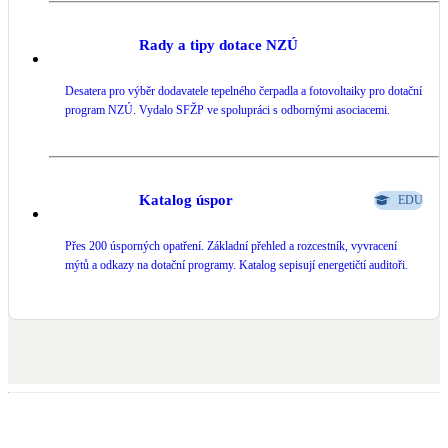
Rady a tipy dotace NZÚ
Desatera pro výběr dodavatele tepelného čerpadla a fotovoltaiky pro dotační
program NZÚ. Vydalo SFŽP ve spolupráci s odbornými asociacemi.
Katalog úspor
EDU
Přes 200 úsporných opatření. Základní přehled a rozcestník, vyvracení
mýtů a odkazy na dotační programy. Katalog sepisují energetičtí auditoři.