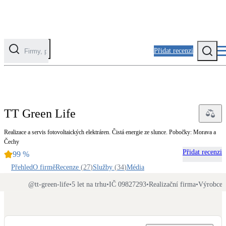
Přidat recenzi
Kategorie
Fotovoltaika
TT Green Life
Solární ohřev vody
Realizace a servis fotovoltaických elektráren. Čistá energie ze slunce. Pobočky: Morava a
Čechy
Tepelná čerpadla
Přidat recenzi
99
%
Klimatizace pro vytápění
Přehled
O firmě
Recenze
(
27
)
Služby
(
34
)
Média
Zateplení
@
tt-green-life
•
5 let na trhu
•
IČ 09827293
•
Realizační firma
•
Výrobce
Obálka budovy