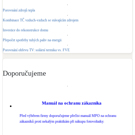
Porovnání zdrojů tepla
LED osvětlení
Vnitřní i venkovní
Kombinace TČ vzduch-vzduch se stávajícím zdrojem
Investice do rekonstrukce domu
Retence deštové vody
Akumulace dešťovky
Přepočet spotřeby tuhých paliv na energii
Porovnání ohřevu TV: solární termika vs. FVE
NEW
Zelená střecha
Vegetační střechy
Doporučujeme
NEW
Větrné elektrárny
Malé i velké turbíny
Manuál na ochranu zákazníka
Před výběrem firmy doporučujeme přečíst manuál MPO na ochranu
zákazníků proti nekalým praktikám při nákupu fotovoltaiky.