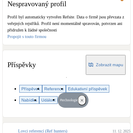
Dotační, energetické služby
Nespravovaný profil
Profil byl automaticky vytvořen Refsite. Data o firmě jsou převzata z
Solární termický systém
veřejných rejstříků. Profil není momentálně spravován, potvrzen ani
Na přípravu teplé vody i přitápění
přidružen k žádné společnosti
Propojit s touto firmou
Klimatizace
Tepelná čerpadla na chlazení
Příspěvky
Zobrazit mapu
Větrání s rekuperací
Teplovzdušné vytápění
Příspěvek
Reference
Edukativní příspěvek
Okna / dveře
Balkonové sestavy
Nabídka
Událost
#technologie
Rekonstrukce
Lovci referencí (Ref hunters)
11. 12. 2025