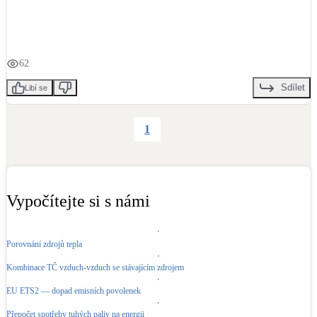
LED osvětlení
Vnitřní i venkovní
62
Retence deštové vody
Sdílet
Libí se
Akumulace dešťovky
1
NEW
Zelená střecha
Vegetační střechy
NEW
Větrné elektrárny
Vypočítejte si s námi
Malé i velké turbíny
Porovnání zdrojů tepla
Kombinace TČ vzduch-vzduch se stávajícím zdrojem
EU ETS2 — dopad emisních povolenek
Přepočet spotřeby tuhých paliv na energii