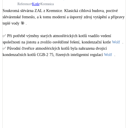
Kotle
Reference
•
Kotle
•
Kremnica
Hlavní zdroje vytápění
Soukromá slévárna ZAL z Kremnice. Klasická cihlová budova, poctivé 
slévárenské řemeslo, a k tomu moderní a úsporný zdroj vytápění a přípravy 
teplé vody 🎯 .

Bateriové úložiště
Pouze velké BESS
✅ Při potřebě výměny starých atmosférických kotlů vsadilo vedení 
společnosti na jistotu a zvolilo osvědčené řešení, kondenzační kotle 
Wolf
  .

✅ Původní čtveřice atmosférických kotlů byla nahrazena dvojicí 
Novostavby
kondenzačních kotlů CGB-2 75, řízených inteligentní regulací 
Wolf
  .

Zdroj: Linkein

Stínicí technika
Žaluzie, markýzy, pergoly
#WOLF
#KondenzacniKotle
#Technologie
#UsporyEnergii
Rekuperace tepla odpadní vody
Šedá i černá odpadní voda
Kamna / krby
Doplňkové zdroje vytápění