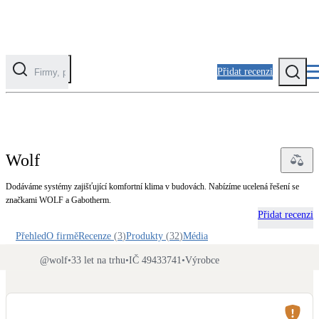
Přidat recenzi
Kategorie
Fotovoltaika
Wolf
Solární ohřev vody
Dodáváme systémy zajišťující komfortní klima v budovách. Nabízíme ucelená řešení se
značkami WOLF a Gabotherm.
Tepelná čerpadla
Přidat recenzi
Klimatizace pro vytápění
Přehled
O firmě
Recenze
(
3
)
Produkty
(
32
)
Média
Zateplení
@
wolf
•
33 let na trhu
•
IČ 49433741
•
Výrobce
Obálka budovy