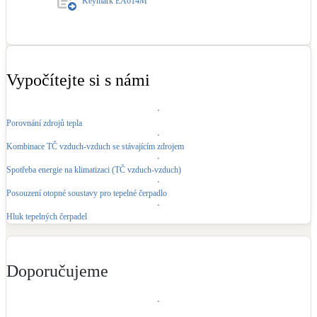
Keymark EA614M
Vypočítejte si s námi
Porovnání zdrojů tepla
Kombinace TČ vzduch-vzduch se stávajícím zdrojem
Spotřeba energie na klimatizaci (TČ vzduch-vzduch)
Posouzení otopné soustavy pro tepelné čerpadlo
Hluk tepelných čerpadel
Doporučujeme