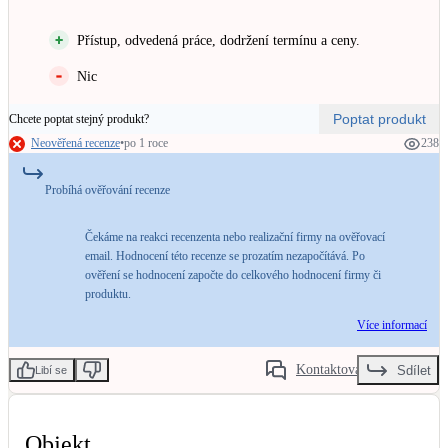
Kotle
Hlavní zdroje vytápění
Přístup, odvedená práce, dodržení termínu a ceny.
Nic
Bateriové úložiště
Pouze velké BESS
Poptat produkt
Chcete poptat stejný produkt?
Neověřená recenze
•
po 1 roce
238
Novostavby
Probíhá ověřování recenze
Čekáme na reakci recenzenta nebo realizační firmy na ověřovací
Stínicí technika
email. Hodnocení této recenze se prozatím nezapočítává. Po
Žaluzie, markýzy, pergoly
ověření se hodnocení započte do celkového hodnocení firmy či
produktu.
Více informací
Rekuperace tepla odpadní vody
Šedá i černá odpadní voda
Kontaktovat
Sdílet
Libí se
Kamna / krby
Doplňkové zdroje vytápění
Objekt