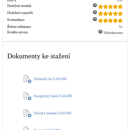
EHPA
Ano
Dodržení termínů
Dodržení rozpočtů
Komunikace
Řešení reklamace
Ne
Kvalita servisu
Nehodnoceno
Dokumenty ke stažení
Technický list EA614M
Energetický štítek EA614M
Návod k instalaci EA614M