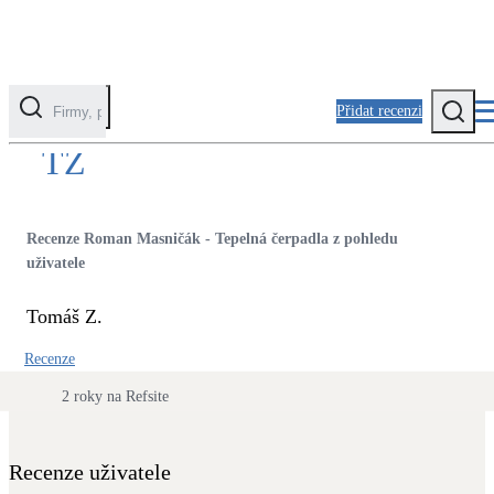
Přidat recenzi
Kontaktovat uživatele
TZ
Kategorie
Fotovoltaika
Recenze Roman Masničák - Tepelná čerpadla z pohledu
Solární ohřev vody
uživatele
Tomáš Z.
Tepelná čerpadla
Klimatizace pro vytápění
Recenze
2 roky na Refsite
Zateplení
Obálka budovy
Recenze uživatele