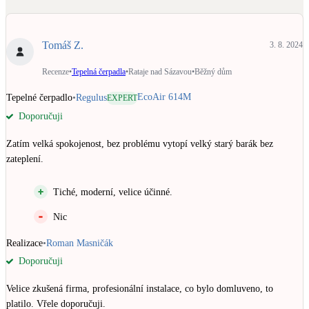
Dotační, energetické služby
Tomáš Z.
3. 8. 2024
Solární termický systém
Na přípravu teplé vody i přitápění
Recenze
•
Tepelná čerpadla
•
Rataje nad Sázavou
•
Běžný dům
EcoAir 614M
Tepelné čerpadlo
•
Regulus
EXPERT
Klimatizace
Doporučuji
Tepelná čerpadla na chlazení
Zatím velká spokojenost, bez problému vytopí velký starý barák bez 
Větrání s rekuperací
zateplení.
Teplovzdušné vytápění
Tiché, moderní, velice účinné.
Okna / dveře
Nic
Balkonové sestavy
Realizace
•
Roman Masničák
Doporučuji
Rekonstrukce
Velice zkušená firma, profesionální instalace, co bylo domluveno, to 
platilo. Vřele doporučuji.