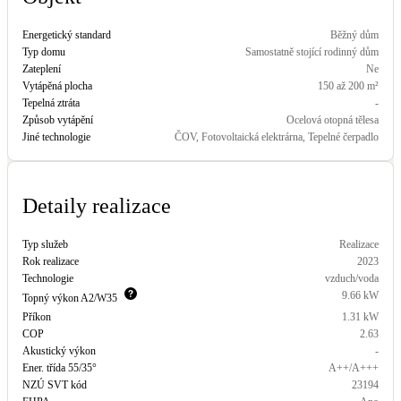
LED osvětlení
Energetický standard
Běžný dům
Vnitřní i venkovní
Typ domu
Samostatně stojící rodinný dům
Zateplení
Ne
Vytápěná plocha
150 až 200 m²
Retence deštové vody
Tepelná ztráta
-
Akumulace dešťovky
Způsob vytápění
Ocelová otopná tělesa
Jiné technologie
ČOV, Fotovoltaická elektrárna, Tepelné čerpadlo
NEW
Zelená střecha
Vegetační střechy
Detaily realizace
NEW
Větrné elektrárny
Typ služeb
Realizace
Malé i velké turbíny
Rok realizace
2023
Technologie
vzduch/voda
9.66
kW
Topný výkon
A2/W35
Příkon
1.31
kW
COP
2.63
Akustický výkon
-
Ener. třída 55/35°
A++/A+++
NZÚ SVT kód
23194