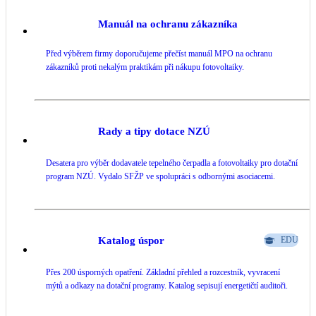
Manuál na ochranu zákazníka
Před výběrem firmy doporučujeme přečíst manuál MPO na ochranu
zákazníků proti nekalým praktikám při nákupu fotovoltaiky.
Rady a tipy dotace NZÚ
Desatera pro výběr dodavatele tepelného čerpadla a fotovoltaiky pro dotační
program NZÚ. Vydalo SFŽP ve spolupráci s odbornými asociacemi.
Katalog úspor
EDU
Přes 200 úsporných opatření. Základní přehled a rozcestník, vyvracení
mýtů a odkazy na dotační programy. Katalog sepisují energetičtí auditoři.