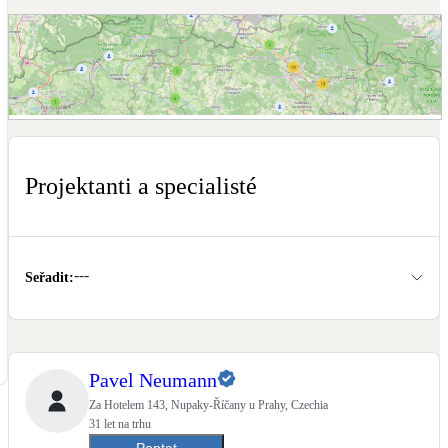
Dotační, energetické služby
Solární termický systém
Na přípravu teplé vody i přitápění
Zobrazit mapu projektantů a specialistů
Klimatizace
Tepelná čerpadla na chlazení
Projektanti a specialisté
Větrání s rekuperací
Teplovzdušné vytápění
---
Seřadit
:
Okna / dveře
Balkonové sestavy
Pavel Neumann
Rekonstrukce
Za Hotelem 143, Nupaky-Říčany u Prahy, Czechia
31 let na trhu
Poptat