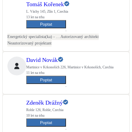
Tomáš Kořenek
L. Váchy 145, Zlín 1, Czechia
13 let na trhu
Poptat
Energetický specialista(ka) - PENB
Autorizovaný architekt
Neautorizovaný projektant
David Novák
Martinice v Krkonoších 226, Martinice v Krkonoších, Czechia
11 let na trhu
Poptat
Zdeněk Drážný
Rohle 126, Rohle, Czechia
10 let na trhu
Poptat