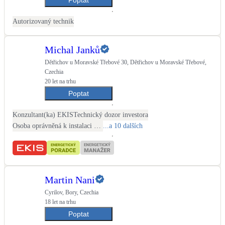
Kotle
Hlavní zdroje vytápění
Autorizovaný technik
Bateriové úložiště
Michal Janků
Pouze velké BESS
Dětřichov u Moravské Třebové 30, Dětřichov u Moravské Třebové,
Czechia
20 let na trhu
Novostavby
Poptat
Konzultant(ka) EKIS
Technický dozor investora
Stínicí technika
Osoba oprávněná k instalaci OZE
...a 10 dalších
Žaluzie, markýzy, pergoly
Rekuperace tepla odpadní vody
Šedá i černá odpadní voda
Martin Nani
Cyrilov, Bory, Czechia
18 let na trhu
Kamna / krby
Doplňkové zdroje vytápění
Poptat