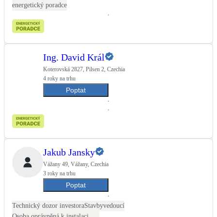
energetický poradce
Ing. David Král
Koterovská 2827, Pilsen 2, Czechia
4 roky na trhu
Poptat
Jakub Jansky
Vážany 49, Vážany, Czechia
3 roky na trhu
Poptat
Technický dozor investora
Stavbyvedoucí
Osoba oprávněná k instalaci OZE