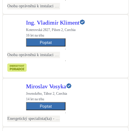
Osoba oprávněná k instalaci OZE
LED osvětlení
Vnitřní i venkovní
Ing. Vladimír Kliment
Koterovská 2827, Pilsen 2, Czechia
Retence deštové vody
16 let na trhu
Akumulace dešťovky
Poptat
Osoba oprávněná k instalaci OZE
NEW
Zelená střecha
Vegetační střechy
NEW
Větrné elektrárny
Malé i velké turbíny
Miroslav Vosyka
Jesenského, Tábor 2, Czechia
14 let na trhu
Poptat
Energetický specialista(ka) - PENB