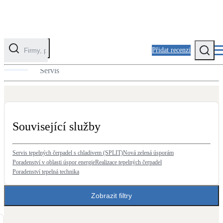
Přidat recenzi
Servis tepelných čerpadel
Servis
Kategorie
Fotovoltaika
Solární ohřev vody
Související služby
Tepelná čerpadla
Klimatizace pro vytápění
Servis tepelných čerpadel s chladivem (SPLIT)
Nová zelená úsporám
Poradenství v oblasti úspor energie
Realizace tepelných čerpadel
Poradenství tepelná technika
Zateplení
Obálka budovy
Zobrazit filtry