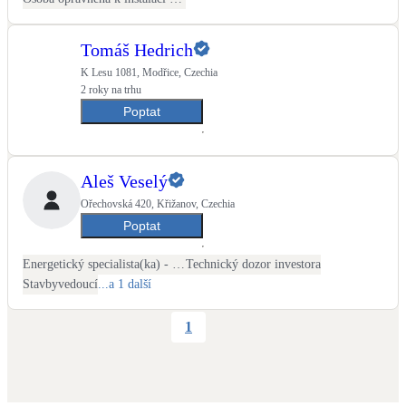
Tomáš Hedrich
K Lesu 1081, Modřice, Czechia
2 roky na trhu
Poptat
Aleš Veselý
Ořechovská 420, Křižanov, Czechia
Poptat
Energetický specialista(ka) - PENB
Technický dozor investora
Stavbyvedoucí
...a 1 další
1