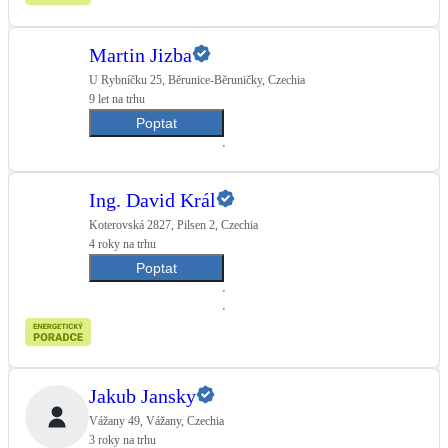
Martin Jizba
U Rybníčku 25, Běrunice-Běruničky, Czechia
9 let na trhu
Poptat
Ing. David Král
Koterovská 2827, Pilsen 2, Czechia
4 roky na trhu
Poptat
Jakub Jansky
Vážany 49, Vážany, Czechia
3 roky na trhu