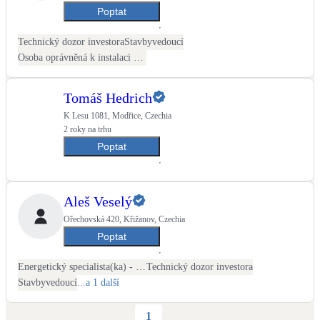
Poptat
Technický dozor investora
Stavbyvedoucí
Osoba oprávněná k instalaci OZE
Tomáš Hedrich
K Lesu 1081, Modřice, Czechia
2 roky na trhu
Poptat
Aleš Veselý
Ořechovská 420, Křižanov, Czechia
Poptat
Energetický specialista(ka) - PENB
Technický dozor investora
Stavbyvedoucí
...a 1 další
1