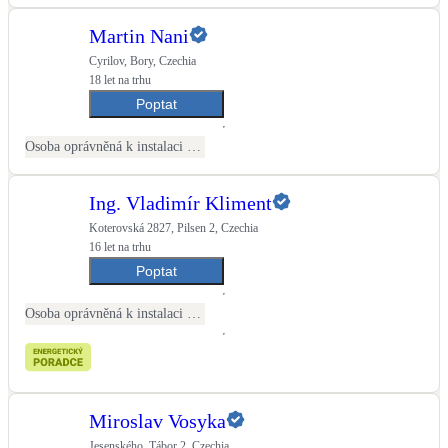
Martin Nani
LED osvětlení
Vnitřní i venkovní
Cyrilov, Bory, Czechia
18 let na trhu
Poptat
Retence deštové vody
Akumulace dešťovky
Osoba oprávněná k instalaci OZE
NEW
Zelená střecha
Ing. Vladimír Kliment
Vegetační střechy
Koterovská 2827, Pilsen 2, Czechia
16 let na trhu
NEW
Větrné elektrárny
Poptat
Malé i velké turbíny
Osoba oprávněná k instalaci OZE
Miroslav Vosyka
Jesenského, Tábor 2, Czechia