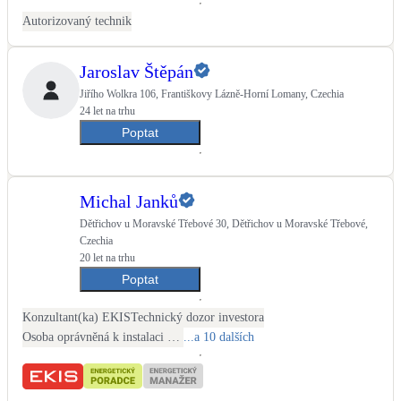
Kotle
Autorizovaný technik
Hlavní zdroje vytápění
Jaroslav Štěpán
Bateriové úložiště
Jiřího Wolkra 106, Františkovy Lázně-Horní Lomany, Czechia
Pouze velké BESS
24 let na trhu
Poptat
Novostavby
Michal Janků
Stínicí technika
Dětřichov u Moravské Třebové 30, Dětřichov u Moravské Třebové,
Žaluzie, markýzy, pergoly
Czechia
20 let na trhu
Poptat
Rekuperace tepla odpadní vody
Šedá i černá odpadní voda
Konzultant(ka) EKIS
Technický dozor investora
Osoba oprávněná k instalaci OZE
...a 10 dalších
Kamna / krby
Doplňkové zdroje vytápění