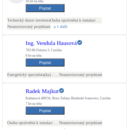
10 let na trhu
Poptat
Technický dozor investora
Osoba oprávněná k instalaci OZE
Neautorizovaný projektant
...a 1 další
Ing. Vendula Hausová
703 00 Ostrava 3, Czechia
8 let na trhu
Poptat
Energetický specialista(ka) - PENB
Neautorizovaný projektant
Radek Majkut
Kaštanová 489/34, Brno-Tuřany-Brněnské Ivanovice, Czechia
7 let na trhu
Poptat
Osoba oprávněná k instalaci OZE
Neautorizovaný projektant