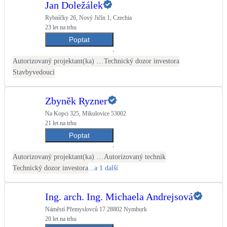
Jan Doležálek
LED osvětlení
Rybníčky 26, Nový Jičín 1, Czechia
23 let na trhu
Vnitřní i venkovní
Poptat
Retence deštové vody
Autorizovaný projektant(ka) ČKAIT - TZB
Technický dozor investora
Akumulace dešťovky
Stavbyvedoucí
NEW
Zelená střecha
Zbyněk Ryzner
Vegetační střechy
Na Kopci 325, Mikulovice 53002
21 let na trhu
Poptat
NEW
Větrné elektrárny
Malé i velké turbíny
Autorizovaný projektant(ka) ČKAIT - stavební
Autorizovaný technik
Technický dozor investora
...a 1 další
Ing. arch. Ing. Michaela Andrejsová
Náměstí Přemyslovců 17 28802 Nymburk
20 let na trhu