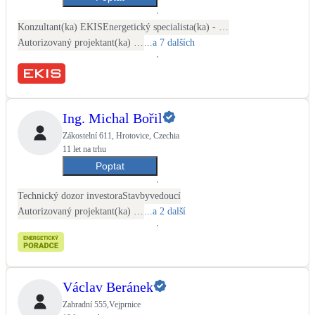
Konzultant(ka) EKIS
Energetický specialista(ka) - PENB
Autorizovaný projektant(ka) ČKAIT - stavební
...a 7 dalších
Ing. Michal Bořil
Zákostelní 611, Hrotovice, Czechia
11 let na trhu
Poptat
Technický dozor investora
Stavbyvedoucí
Autorizovaný projektant(ka) ČKAIT
...a 2 další
Václav Beránek
Zahradní 555,Vejprnice