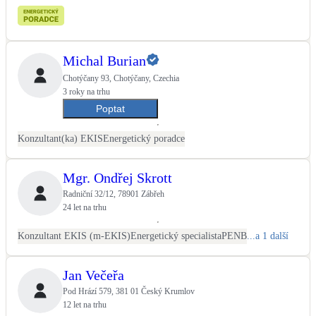
Michal Burian
Chotýčany 93, Chotýčany, Czechia
3 roky na trhu
Poptat
Konzultant(ka) EKIS
Energetický poradce
Mgr. Ondřej Skrott
Radniční 32/12, 78901 Zábřeh
24 let na trhu
Konzultant EKIS (m-EKIS)
Energetický specialista
PENB
...a 1 další
Jan Večeřa
Pod Hrází 579, 381 01 Český Krumlov
12 let na trhu