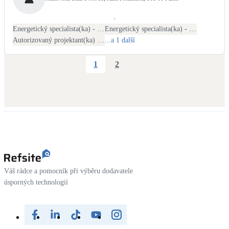
Energetický specialista(ka) - PENB
Energetický specialista(ka) - energetické audity / posudky
Autorizovaný projektant(ka) ČKAIT - stavební
...a 1 další
1
2
Váš rádce a pomocník při výběru dodavatele
úsporných technologií