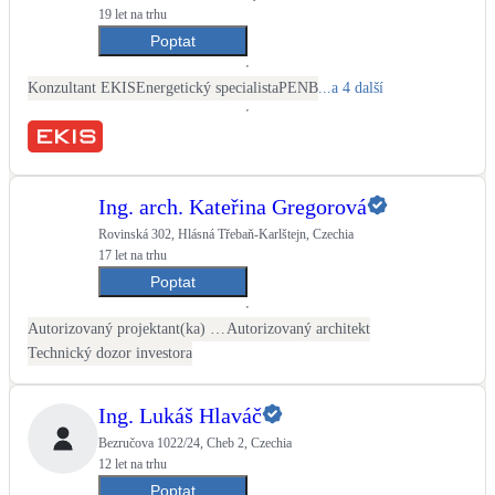
19 let na trhu
Poptat
Konzultant EKIS
Energetický specialista
PENB
...a 4 další
Ing. arch. Kateřina Gregorová
Rovinská 302, Hlásná Třebaň-Karlštejn, Czechia
17 let na trhu
Poptat
Autorizovaný projektant(ka) ČKAIT - stavební
Autorizovaný architekt
Technický dozor investora
Ing. Lukáš Hlaváč
Bezručova 1022/24, Cheb 2, Czechia
12 let na trhu
Poptat