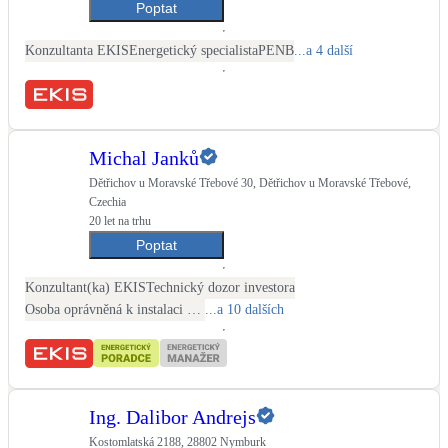
Poptat
Konzultanta EKIS
Energetický specialista
PENB
...a 4 další
Michal Janků
Dětřichov u Moravské Třebové 30, Dětřichov u Moravské Třebové,
Czechia
20 let na trhu
Poptat
Konzultant(ka) EKIS
Technický dozor investora
Osoba oprávněná k instalaci OZE
...a 10 dalších
Ing. Dalibor Andrejs
Kostomlatská 2188, 28802 Nymburk