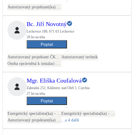
Kotle
Autorizovaný projektant(ka) ČKAIT - TZB
Hlavní zdroje vytápění
Bc. Jiří Novotný
Bateriové úložiště
Lechovice 189, 671 63 Lechovice
Pouze velké BESS
29 let na trhu
Poptat
Novostavby
Autorizovaný projektant ČKAIT - TZB
Autorizovaný technik
Osoba oprávněná k instalaci OZE
Stínicí technika
Mgr. Eliška Coufalová
Žaluzie, markýzy, pergoly
Zahradní 252, Klášterec nad Ohří 1, Czechia
27 let na trhu
Rekuperace tepla odpadní vody
Poptat
Šedá i černá odpadní voda
Energetický specialista(ka) - PENB
Energetický specialista(ka) - energetické audity / posudky
Autorizovaný projektant(ka) ČKAIT - TZB
...a 4 další
Kamna / krby
Doplňkové zdroje vytápění