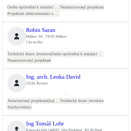
Osoba oprávněná k instalaci OZE
Neautorizovaný projektant
Projektant elektroinstalací a FVE
Robin Saran
Milíkov 347, 739 81 Milíkov
5 let na trhu
Technický dozor investora
Osoba oprávněná k instalaci OZE
Neautorizovaný projektant
Ing. arch. Lenka David
25230, Řevnice
Autorizovaný projektant(ka) ČKAIT - stavební
Technický dozor investora
Stavbyvedoucí
Ing Tomáš Lohr
Klatovská třída 1460/83, Jižní Předměstí, 301 00 Plzeň