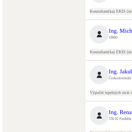
Ing. Mic
19800
Ing. Jak
Československé 
Ing. Ren
530 02 Pardubic