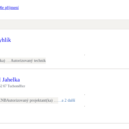
Bateriové úložiště
le příjmení
Pouze velké BESS
Rekuperace tepla odpadní vody
Šedá i černá odpadní voda
yhlík
Retence deštové vody
Akumulace dešťovky
Autorizovaný projektant(ka) ČKAIT - TZB
Autorizovaný technik
l Jahelka
52 67 Tuchoměřice
ENB
Autorizovaný projektant(ka) ČKAIT - stavební
...a 2 další