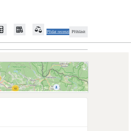
Přidat recenzi
Přihlásit
Zateplení
Obálka budovy
Klimatizace
Tepelná čerpadla na chlazení
Rekonstrukce