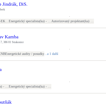
b Jindrák, DiS.
nberk
Konzultant(ka) EKIS (m-EKIS)
Energetický specialista(ka) - PENB
Autorizovaný projektant(ka) ČKAIT - stavební
lav Kamba
7, 386 01 Strakonice
ENB
Energetické audity / posudky
...a 1 další
a
Energetický specialista(ka) - kontroly otopných soustav
Energetický specialista(ka) - kontroly soustav větrání a klimatizace
utňák