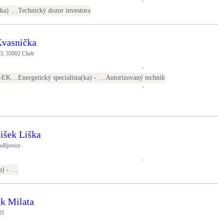
Autorizovaný projektant(ka) ČKAIT - TZB
Technický dozor investora
Kvasnička
3, 35002 Cheb
Konzultant(ka) EKIS (m-EKIS)
Energetický specialista(ka) - PENB
Autorizovaný technik
tišek Liška
dějovice
Energetický specialista(ka) - PENB
k Milata
01