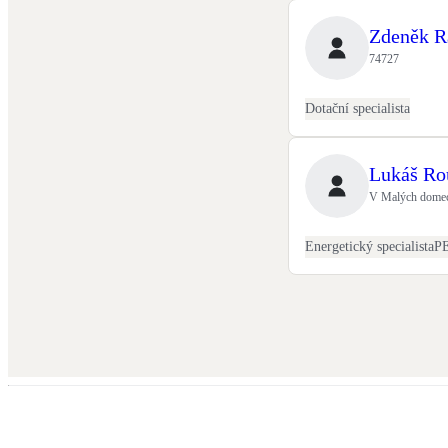
Zdeněk R
74727
Dotační specialista
Lukáš Ro
V Malých domech
Energetický specialista
P