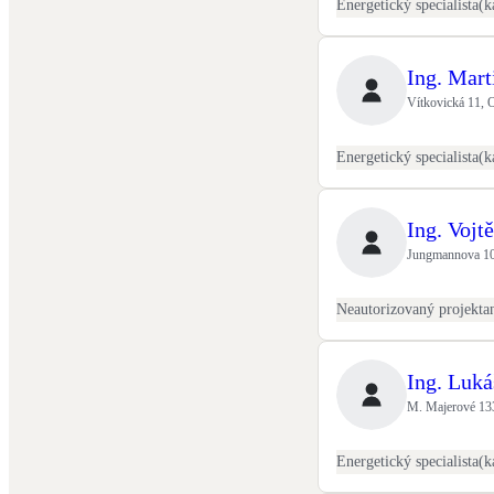
Ing. Mart
Vítkovická 11, 
Ing. Vojt
Jungmannova 102
Neautorizovaný projekta
Ing. Luká
M. Majerové 13