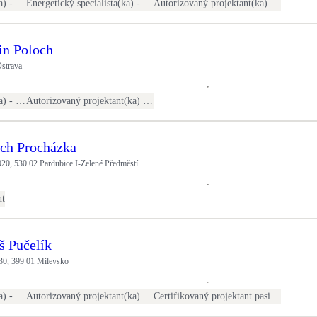
Energetický specialista(ka) - PENB
Energetický specialista(ka) - energetické audity / posudky
Autorizovaný projektant(ka) ČKAIT - stavební
in Poloch
Ostrava
Energetický specialista(ka) - průkazy energetické náročnosti budovy
Autorizovaný projektant(ka) ČKAIT - TZB
ěch Procházka
0, 530 02 Pardubice I-Zelené Předměstí
nt
š Pučelík
30, 399 01 Milevsko
Energetický specialista(ka) - PENB
Autorizovaný projektant(ka) ČKAIT - TZB
Certifikovaný projektant pasivních domů (Passivhaus Institut Darmstadt)