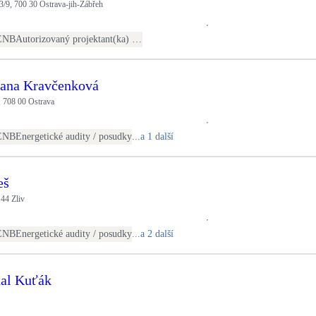
/9, 700 30 Ostrava-jih-Zábřeh
ENB
Autorizovaný projektant(ka) ČKAIT - TZB
lana Kravčenková
, 708 00 Ostrava
ENB
Energetické audity / posudky
...a 1 další
eš
 44 Zliv
ENB
Energetické audity / posudky
...a 2 další
hal Kuťák