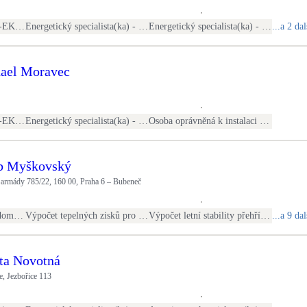
Konzultant(ka) EKIS (m-EKIS)
Energetický specialista(ka) - PENB
Energetický specialista(ka) - kontroly otopných soustav
...a 2 dal
hael Moravec
Konzultant(ka) EKIS (m-EKIS)
Energetický specialista(ka) - PENB
Osoba oprávněná k instalaci OZE
ub Myškovský
armády 785/22, 160 00, Praha 6 – Bubeneč
Výpočet tepelných ztrát domu pro návrh zdroje tepla
Výpočet tepelných zisků pro návrh chlazení
Výpočet letní stability přehřívání instarieru
...a 9 da
ata Novotná
e, Jezbořice 113