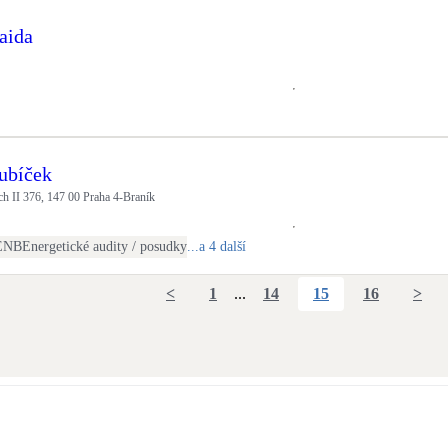
aida
ubíček
 II 376, 147 00 Praha 4-Braník
ENB
Energetické audity / posudky
...a 4 další
<
1
...
14
15
16
>