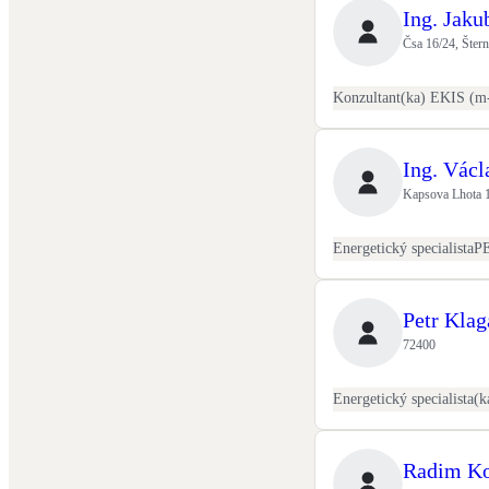
Ing. Jaku
Čsa 16/24, Šter
Ing. Vác
Kapsova Lhota 1
Energetický specialista
P
Petr Klag
72400
Radim Ko