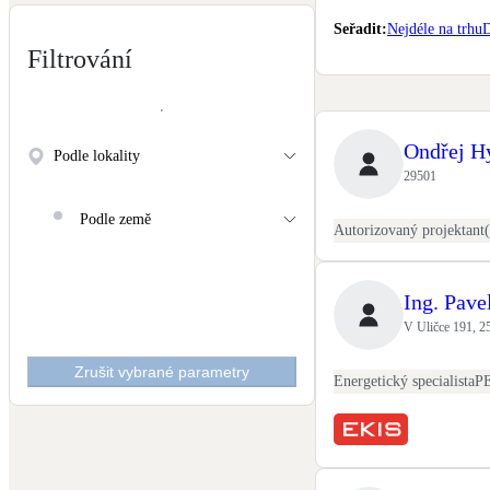
Kotle
Seřadit
:
Nejdéle na trhu
D
Hlavní zdroje vytápění
Filtrování
Stínicí technika
Žaluzie, markýzy, pergoly
Ondřej H
Podle lokality
29501
LED osvětlení
Vnitřní i venkovní
Podle země
NEW
Větrné elektrárny
Malé i velké turbíny
Ing. Pave
V Uličce 191, 2
Zrušit vybrané parametry
Energetický specialista
P