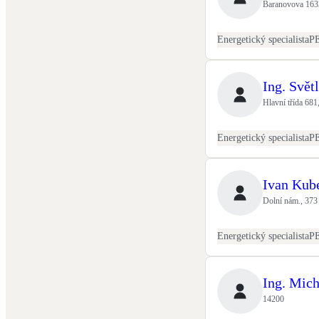
Baranovova 1633
Energetický specialista
P
Ing. Svět
Hlavní třída 681
Energetický specialista
P
Ivan Kub
Dolní nám., 373
Energetický specialista
P
Ing. Mic
14200