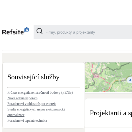
Tepelné ztráty domu pro návrh zdroje
Energetika
Kategorie
Fotovoltaika
Solární ohřev vody
Související služby
Dotační, energetické služby
Průkaz energetické náročnosti budovy (PENB)
Zobrazit mapu projektantů
Nová zelená úsporám
Poradenství v oblasti úspor energie
Studie energetických úspor a ekonomické
Projektanti a s
Větrání s rekuperací
optimalizace
Teplovzdušné vytápění
Poradenství tepelná technika