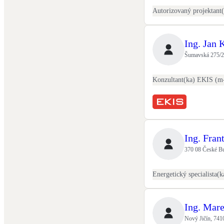
Ing. Jan 
Šumavská 275/2
Ing. Fran
370 08 České Bu
Ing. Mare
Nový Jičín, 741