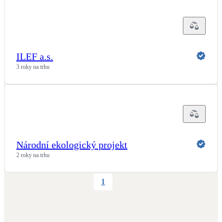
ILEF a.s.
3 roky na trhu
Národní ekologický projekt
2 roky na trhu
1