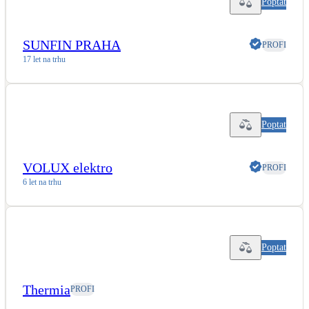
Poptat
LED osvětlení
Vnitřní i venkovní
SUNFIN PRAHA
PROFI
17 let na trhu
Retence deštové vody
Akumulace dešťovky
Poptat
NEW
Zelená střecha
Vegetační střechy
VOLUX elektro
PROFI
6 let na trhu
NEW
Větrné elektrárny
Malé i velké turbíny
Poptat
Thermia
PROFI