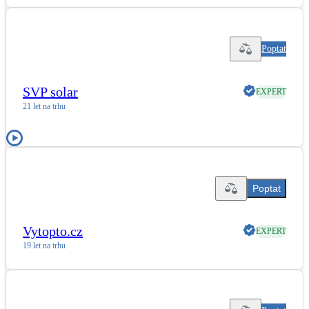
Kotle
Hlavní zdroje vytápění
Poptat
Bateriové úložiště
Pouze velké BESS
SVP solar
EXPERT
21 let na trhu
Novostavby
Stínicí technika
Žaluzie, markýzy, pergoly
Poptat
Rekuperace tepla odpadní vody
Vytopto.cz
EXPERT
Šedá i černá odpadní voda
19 let na trhu
Kamna / krby
Doplňkové zdroje vytápění