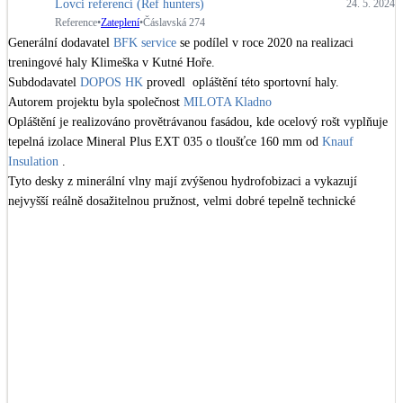
Lovci referencí (Ref hunters)
Dotační, energetické služby
24. 5. 2024
Reference
•
Zateplení
•
Čáslavská 274
Generální dodavatel 
BFK service
 se podílel v roce 2020 na realizaci 
treningové haly Klimeška v Kutné Hoře.

Solární termický systém
Subdodavatel 
DOPOS HK
 provedl  opláštění této sportovní haly.

Na přípravu teplé vody i přitápění
Autorem projektu byla společnost 
MILOTA Kladno
Opláštění je realizováno provětrávanou fasádou, kde ocelový rošt vyplňuje 
Klimatizace
tepelná izolace Mineral Plus EXT 035 o tloušťce 160 mm od 
Knauf 
Tepelná čerpadla na chlazení
Insulation
 .

Tyto desky z minerální vlny mají zvýšenou hydrofobizaci a vykazují 
nejvyšší reálně dosažitelnou pružnost, velmi dobré tepelně technické 
Větrání s rekuperací
vlastnosti a schopnost pohlcovat hluk.

Teplovzdušné vytápění
Celková plocha opláštění činí zhruba 3 000 m².

Okna / dveře
#2020
#hala
#sportarekreace
#zatepleni
#vata
Balkonové sestavy
Rekonstrukce