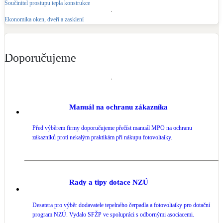
Součinitel prostupu tepla konstrukce
LED osvětlení
Ekonomika oken, dveří a zasklení
Vnitřní i venkovní
Doporučujeme
Retence deštové vody
Akumulace dešťovky
NEW
Zelená střecha
Vegetační střechy
Manuál na ochranu zákazníka
Před výběrem firmy doporučujeme přečíst manuál MPO na ochranu
NEW
Větrné elektrárny
zákazníků proti nekalým praktikám při nákupu fotovoltaiky.
Malé i velké turbíny
Rady a tipy dotace NZÚ
Desatera pro výběr dodavatele tepelného čerpadla a fotovoltaiky pro dotační
program NZÚ. Vydalo SFŽP ve spolupráci s odbornými asociacemi.