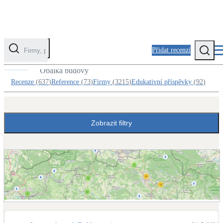
Přidat recenzi
Reference v kategorii Zateplení
Obálka budovy
Kategorie
Recenze
(
637
)
Reference
(
73
)
Firmy
(
3215
)
Edukativní příspěvky
(
92
)
Fotovoltaika
Solární ohřev vody
Zobrazit filtry
Tepelná čerpadla
Klimatizace pro vytápění
Zateplení
Obálka budovy
Zobrazit mapu referencí