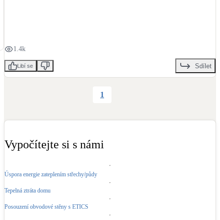
Kotle
Hlavní zdroje vytápění
Bateriové úložiště
1.4k
Pouze velké BESS
Sdílet
Libí se
Novostavby
1
Stínicí technika
Žaluzie, markýzy, pergoly
Vypočítejte si s námi
Rekuperace tepla odpadní vody
Šedá i černá odpadní voda
Úspora energie zateplením střechy/půdy
Tepelná ztráta domu
Kamna / krby
Posouzení obvodové stěny s ETICS
Doplňkové zdroje vytápění