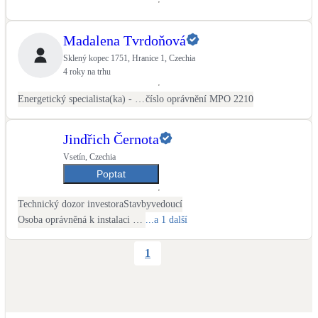
Madalena Tvrdoňová
Sklený kopec 1751, Hranice 1, Czechia
4 roky na trhu
Energetický specialista(ka) - PENB
číslo oprávnění MPO 2210
Jindřich Černota
Vsetín, Czechia
Poptat
Technický dozor investora
Stavbyvedoucí
Osoba oprávněná k instalaci OZE
...a 1 další
1