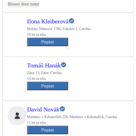
Blower door tester
LED osvětlení
Vnitřní i venkovní
Ilona Kleiberová
Boženy Němcové 1766, Sokolov 1, Czechia
Retence deštové vody
18 let na trhu
Akumulace dešťovky
Poptat
NEW
Zelená střecha
Tomáš Hanák
Vegetační střechy
Zátor 13, Zátor, Czechia
15 let na trhu
NEW
Větrné elektrárny
Poptat
Malé i velké turbíny
David Novák
Martinice v Krkonoších 226, Martinice v Krkonoších, Czechia
11 let na trhu
Poptat