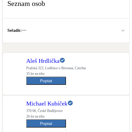
Seznam osob
Kotle
Hlavní zdroje vytápění
Bateriové úložiště
---
Seřadit
:
Pouze velké BESS
Novostavby
Aleš Hrdlička
Pražská 323, Loděnice u Berouna, Czechia
Stínicí technika
35 let na trhu
Žaluzie, markýzy, pergoly
Poptat
Rekuperace tepla odpadní vody
Šedá i černá odpadní voda
Michael Kubíček
370 06, České Budějovice
26 let na trhu
Kamna / krby
Poptat
Doplňkové zdroje vytápění